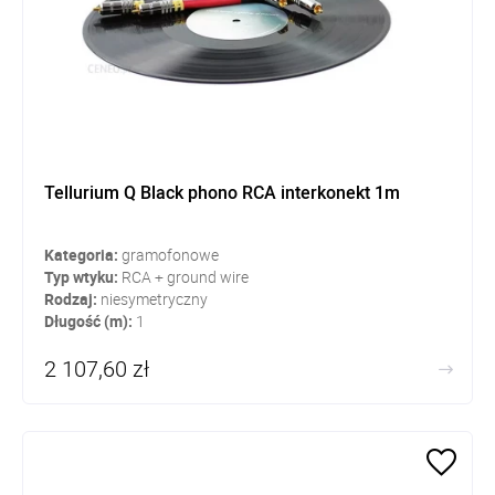
Tellurium Q Black phono RCA interkonekt 1m
Kategoria:
gramofonowe
Typ wtyku:
RCA + ground wire
Rodzaj:
niesymetryczny
Długość (m):
1
2 107,60 zł