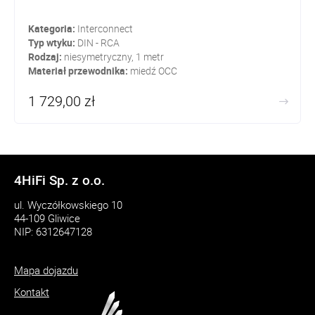
Kategoria:
Interconnect
Typ wtyku:
DIN - RCA
Rodzaj:
niesymetryczny, 1 metr
Materiał przewodnika:
miedź OCC
1 729,00 zł
4HiFi Sp. z o.o.
ul. Wyczółkowskiego 10
44-109 Gliwice
NIP: 6312647128
Mapa dojazdu
Kontakt