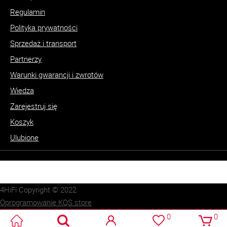
Regulamin
Polityka prywatności
Sprzedaż i transport
Partnerzy
Warunki gwarancji i zwrotów
Wiedza
Zarejestruj się
Koszyk
Ulubione
4HiFi Copyright © 2022
Oprogramowanie KQS.store
Realizacja:
SUCRO.pl
0
0