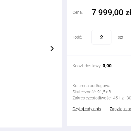
7 999,00 z
Cena:
Ilość:
szt.
Koszt dostawy:
0,00
Kolumna podłogowa
Skuteczność:
91,5
dB
Zakres częstotliwości: 45
Hz - 3
Czytaj cały opis
Zapytaj o p