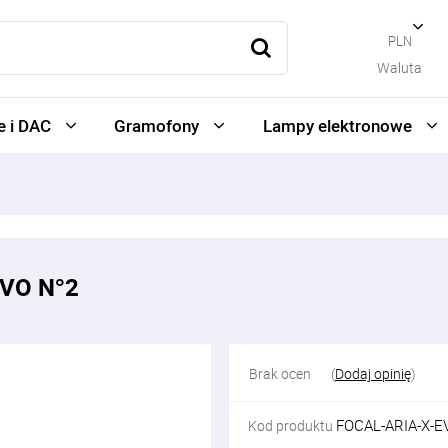
PLN
Waluta
 i DAC
Gramofony
Lampy elektronowe
EVO N°2
Brak ocen
(
Dodaj opinię
)
FOCAL-ARIA-X-E
Kod produktu