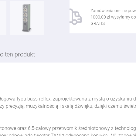
Zamówienia on-line pow
1000,00 zł wysyłamy do
GRATIS
o ten produkt
dłogowa typu bass-reflex, zaprojektowana z myślą o uzyskaniu
y precyzją, muzykalnością i skalą dźwięku, dzięki czemu świetn
onowe oraz 6,5-calowy przetwornik średniotonowy z technologi
onów odpowiada tweeter TAM z odwróconą kopułką „M”, zapewnia