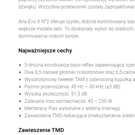
dźwięku. Wszystkie przetworniki zostały zaprojektow
Aria Evo X N°2 oferuje szybki, dobrze kontrolowany ba
większe modele serii. To doskonały wybór do średnich
dominowania niskich tonów.
Najważniejsze cechy
3-drożna konstrukcja bass-reflex zapewniająca sze
Dwa 6,5-calowe głośniki niskotonowe oraz 6,5-calo
Wysokotonowy tweeter TAM z odwróconą kopułką a
Pasmo przenoszenia: 45 Hz – 30 kHz (±3 dB)
Wysoka skuteczność: 91,5 dB
Zalecana moc wzmacniacza: 40 – 250 W
Membrany Flax wykonane z włókna lnianego
Zawieszenie TMD redukujące zniekształcenia średn
Zawieszenie TMD