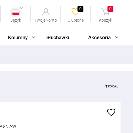
0
0
Język
Twoje konto
Ulubione
Koszyk
Kolumny
Słuchawki
Akcesoria
VO-N2-W