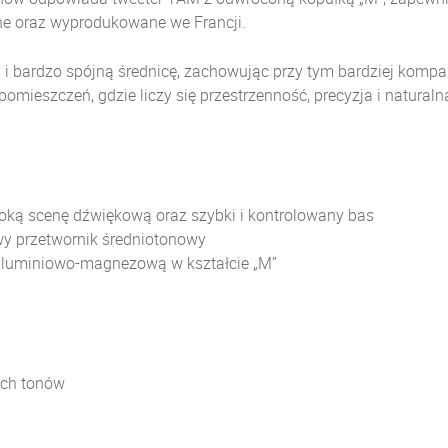
ane oraz wyprodukowane we Francji.
s i bardzo spójną średnicę, zachowując przy tym bardziej kompa
 pomieszczeń, gdzie liczy się przestrzenność, precyzja i natur
roką scenę dźwiękową oraz szybki i kontrolowany bas
wy przetwornik średniotonowy
luminiowo-magnezową w kształcie „M”
ich tonów