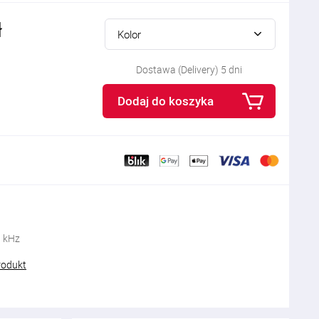
ł
Kolor
Dostawa (Delivery) 5 dni
Dodaj do koszyka
0 kHz
rodukt