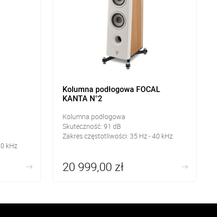
Kolumna podłogowa FOCAL
KANTA N°2
Kolumna podłogowa
Skuteczność:
91
dB
Zakres częstotliwości:
35 Hz - 40 kHz
30 kHz
20 999,00 zł
444mm