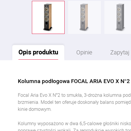
Opis
produktu
Opinie
Zapytaj
Kolumna podłogowa FOCAL ARIA EVO X N°2
Focal Aria Evo X N°2 to smukła, 3-drożna kolumna po
brzmienia. Model ten oferuje doskonały balans pomiędz
kinie domowym.
Kolumny wyposażono w dwa 6,5-calowe głośniki niskot
poprawę czystości wokali. Za reprodukcję wysokich t