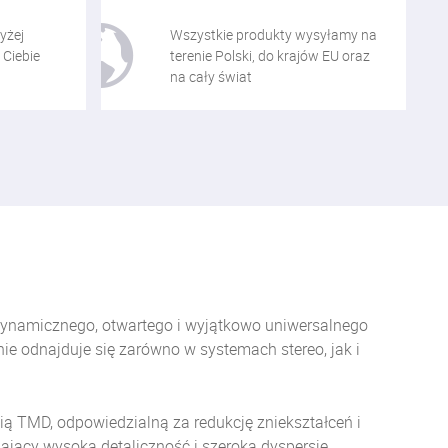
yżej
Wszystkie produkty wysyłamy na
 Ciebie
terenie Polski, do krajów EU oraz
na cały świat
 dynamicznego, otwartego i wyjątkowo uniwersalnego
ie odnajduje się zarówno w systemach stereo, jak i
ą TMD, odpowiedzialną za redukcję zniekształceń i
jący wysoką detaliczność i szeroką dyspersję