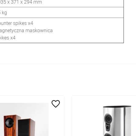
035 x 371 x 294 mm
 kg
unter spikes x4
agnetyczna maskownica
ikes x4