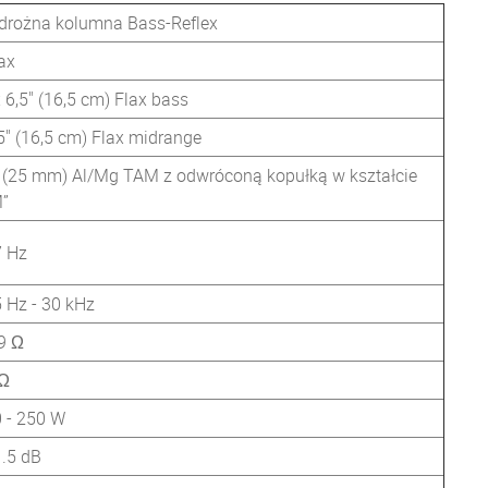
drożna kolumna Bass-Reflex
ax
 6,5" (16,5 cm) Flax bass
5" (16,5 cm) Flax midrange
 (25 mm) Al/Mg TAM z odwróconą kopułką w kształcie
”
7 Hz
 Hz - 30 kHz
9 Ω
 Ω
 - 250 W
.5 dB