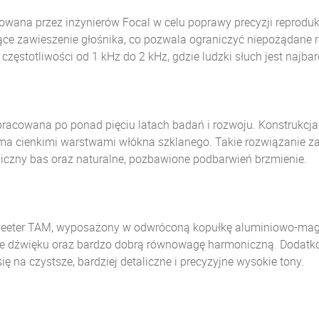
ana przez inżynierów Focal w celu poprawy precyzji reprodukc
jące zawieszenie głośnika, co pozwala ograniczyć niepożądane re
 częstotliwości od 1 kHz do 2 kHz, gdzie ludzki słuch jest najb
racowana po ponad pięciu latach badań i rozwoju. Konstrukcja
a cienkimi warstwami włókna szklanego. Takie rozwiązanie zap
miczny bas oraz naturalne, pozbawione podbarwień brzmienie.
weeter TAM, wyposażony w odwróconą kopułkę aluminiowo-magne
ie dźwięku oraz bardzo dobrą równowagę harmoniczną. Dodat
ę na czystsze, bardziej detaliczne i precyzyjne wysokie tony.