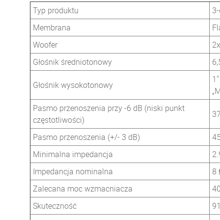
Typ produktu
3-
Membrana
Fl
Woofer
2x
Głośnik średniotonowy
6,
1"
Głośnik wysokotonowy
„M
Pasmo przenoszenia przy -6 dB (niski punkt
3
częstotliwości)
Pasmo przenoszenia (+/- 3 dB)
45
Minimalna impedancja
2.
Impedancja nominalna
8
Zalecana moc wzmacniacza
40
Skuteczność
91