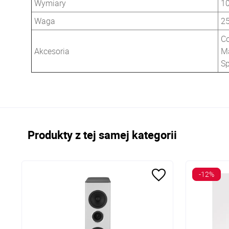
Wymiary
1
Waga
25
Co
Akcesoria
M
Sp
Produkty z tej samej kategorii
-12%