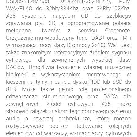
DSD(64/128/256), DXD(24Bit/352.8Khz), PCM
WAV/FLAC do 32bit/384Khz oraz 24Bit/192Khz.
X35 dysponuje napędem CD do szybkiego
zgrywania płyt CD, a oprogramowanie pobiera
metadane utworów z serwisu Gracenote.
Urządzenie ma wbudowany tuner DAB+ oraz FM i
wzmacniacz mocy klasy D o mocy 2x100 Wat. Jest
także znakomitym referencyjnym źródłem sygnału
cyfrowego dla zewnętrznych wysokiej klasy
DAC'ów. Umożliwia tworzenie własnej muzycznej
biblioteki z wykorzystaniem montowanego w
kieszeni na tylnym panelu dysku HDD lub SSD do
8TB. Może także pełnić rolę profesjonalnego
odtwarzacza strumieniowego oraz DAC'a dla
zewnętrznych źródeł cyfrowych. X35 może
stanowić zalążek znakomitego domowego systemu
audio o otwartej architekturze, którą można
rozbydowywać poprzez dodawanie kolejnych
elementów: odtwarzaczy, wzmacniaczy, cyfrowych