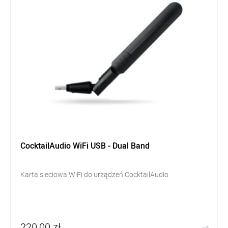
CocktailAudio WiFi USB - Dual Band
Karta sieciowa WiFi do urządzeń CocktailAudio
220,00 zł