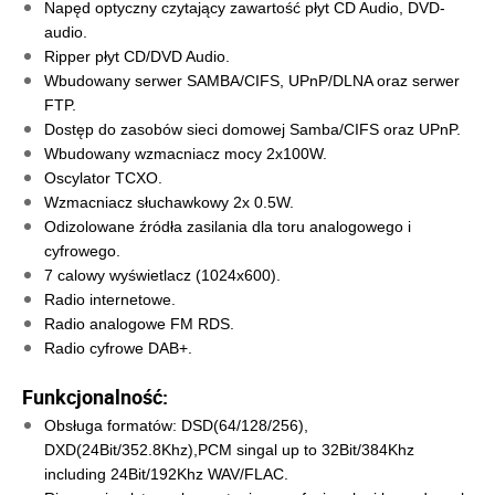
Napęd optyczny czytający zawartość płyt CD Audio, DVD-
audio.
Ripper płyt CD/DVD Audio.
Wbudowany serwer SAMBA/CIFS, UPnP/DLNA oraz serwer 
FTP.
Dostęp do zasobów sieci domowej Samba/CIFS oraz UPnP.
Wbudowany wzmacniacz mocy 2x100W.
Oscylator TCXO.
Wzmacniacz słuchawkowy 2x 0.5W.
Odizolowane źródła zasilania dla toru analogowego i 
cyfrowego.
7 calowy wyświetlacz (1024x600).
Radio internetowe.
Radio analogowe FM RDS.
Radio cyfrowe DAB+.
Funkcjonalność:
Obsługa formatów: DSD(64/128/256), 
DXD(24Bit/352.8Khz),PCM singal up to 32Bit/384Khz 
including 24Bit/192Khz WAV/FLAC.