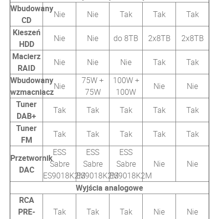
Wbudowany
Nie
Nie
Tak
Tak
Tak
CD
Kieszeń
Nie
Nie
do 8TB
2x8TB
2x8TB
HDD
Macierz
Nie
Nie
Nie
Tak
Tak
RAID
Wbudowany
75W +
100W +
Nie
Nie
Nie
wzmacniacz
75W
100W
Tuner
Tak
Tak
Tak
Tak
Tak
DAB+
Tuner
Tak
Tak
Tak
Tak
Tak
FM
ESS
ESS
ESS
Przetwornik
Sabre
Sabre
Sabre
Nie
Nie
DAC
ES9018K2M
ES9018K2M
ES9018K2M
Wyjścia analogowe
RCA
PRE-
Tak
Tak
Tak
Nie
Nie