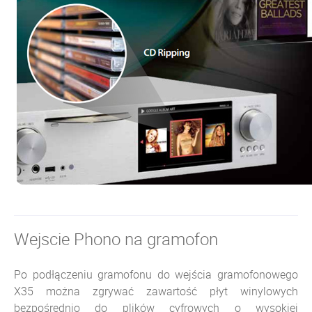
Wejscie Phono na gramofon
Po podłączeniu gramofonu do wejścia gramofonowego
X35 można zgrywać z
awartość płyt winylowych
bezpośrednio do plików cyfrowych o wysokiej