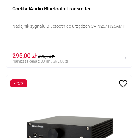
CocktailAudio Bluetooth Transmiter
Nadajnik sygnału Bluetooth do urządzeń CA N25/ N25AMP
295,00 zł
395,00 zł
Najniższa cena z 30 dni: 395,00 zł
-26%