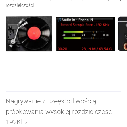
rozdzielczości .
Nagrywanie z czeęstotliwością
próbkowania wysokiej rozdzielczości
192Khz