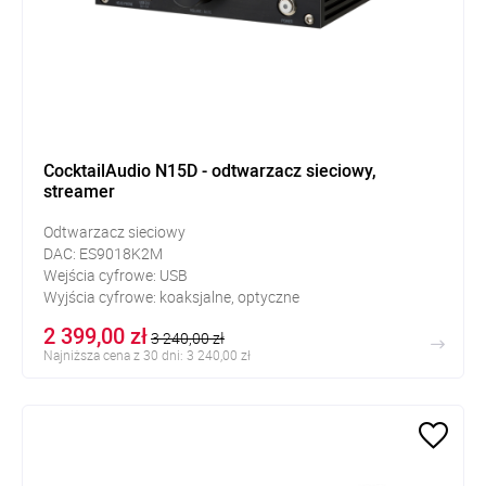
CocktailAudio N15D - odtwarzacz sieciowy,
streamer
Odtwarzacz sieciowy
DAC:
ES9018K2M
Wejścia cyfrowe: USB
Wyjścia cyfrowe:
koaksjalne, optyczne
Wyjścia analogowe: RCA, słuchawkowe jack 6,35mm
2 399,00 zł
3 240,00 zł
Najniższa cena z 30 dni: 3 240,00 zł