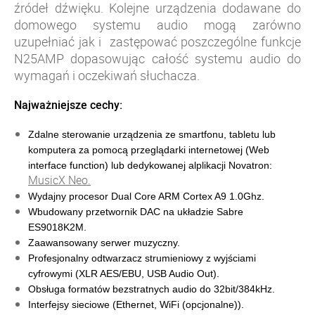
źródeł dźwięku. Kolejne urządzenia dodawane do
domowego systemu audio mogą zarówno
uzupełniać jak i zastępować poszczególne funkcje
N25AMP dopasowując całość systemu audio do
wymagań i oczekiwań słuchacza.
Najważniejsze cechy:
Zdalne sterowanie urządzenia ze smartfonu, tabletu lub 
komputera za pomocą przeglądarki internetowej (Web 
interface function) lub dedykowanej alplikacji Novatron:
MusicX Neo.
Wydajny procesor Dual Core ARM Cortex A9 1.0Ghz.
Wbudowany przetwornik DAC na układzie Sabre 
ES9018K2M.
Zaawansowany serwer muzyczny.
Profesjonalny odtwarzacz strumieniowy z wyjściami 
cyfrowymi (
XLR 
AES/EBU, USB Audio Out).
Obsługa formatów bezstratnych audio do 32bit/384kHz.
Interfejsy sieciowe (Ethernet, WiFi (opcjonalne)).