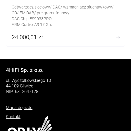
Odtwarzacz sieciowy/ DAC/ wzmacniacz słuchawkowy/
CD/ FM DAB/ pre gramofonowy
DAC Chip ES9038PRO
ARM Cortex A9 1.0Ghz
24 000,01 zł
4HiFi Sp. z o.o.
ul. Wyczółkowskiego 10
44-109 Gliwice
NIP: 6312647128
Mapa dojazdu
Kontakt