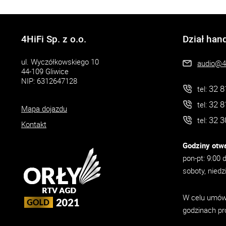
4HiFi Sp. z o.o.
Dział han
ul. Wyczółkowskiego 10
audio@4h
44-109 Gliwice
NIP: 6312647128
32 8
tel:
32 8
tel:
Mapa dojazdu
32 3
tel:
Kontakt
Godziny otwa
pon-pt: 9:00 
soboty, niedz
W celu umówi
godzinach pr