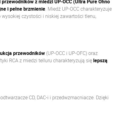
i przewodników z miedzi UP-OCC (Ultra Pure Ohno
ne i pełne brzmienie
. Miedź UP-OCC charakteryzuje
wysokiej czystości i niskiej zawartości tlenu,
rukcja przewodników
(UP-OCC i UP-OFC) oraz
tyki RCA z miedzi telluru charakteryzują się
lepszą
odtwarzacze CD, DAC-i i przedwzmacniacze. Dzięki