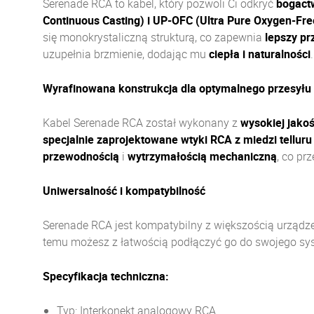
Serenade RCA to kabel, który pozwoli Ci odkryć
bogactw
Continuous Casting) i UP-OFC (Ultra Pure Oxygen-Fr
się monokrystaliczną strukturą, co zapewnia
lepszy pr
uzupełnia brzmienie, dodając mu
ciepła i naturalności
.
Wyrafinowana konstrukcja dla optymalnego przesyłu
Kabel Serenade RCA został wykonany z
wysokiej jako
specjalnie zaprojektowane wtyki RCA z miedzi telluru
przewodnością
i
wytrzymałością mechaniczną
, co pr
Uniwersalność i kompatybilność
Serenade RCA jest kompatybilny z większością urządz
temu możesz z łatwością podłączyć go do swojego sys
Specyfikacja techniczna:
Typ: Interkonekt analogowy RCA