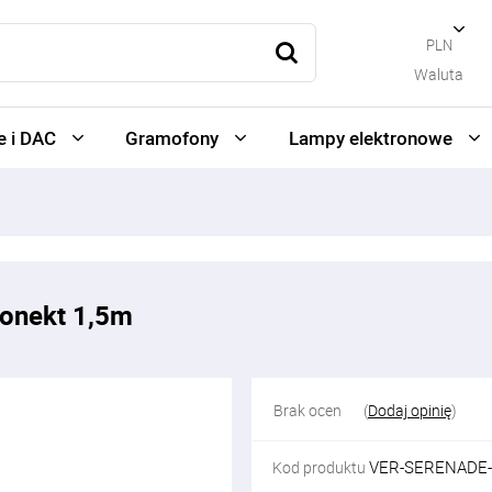
PLN
Waluta
 i DAC
Gramofony
Lampy elektronowe
konekt 1,5m
Brak ocen
(
Dodaj opinię
)
VER-SERENADE-
Kod produktu