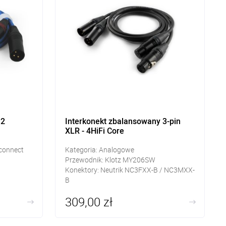
 2
Interkonekt zbalansowany 3-pin
XLR - 4HiFi Core
rconnect
Kategoria: Analogowe
Przewodnik: Klotz MY206SW
Konektory: Neutrik NC3FXX-B / NC3MXX-
B
Długość: 0,5m-1,5m
309,00 zł