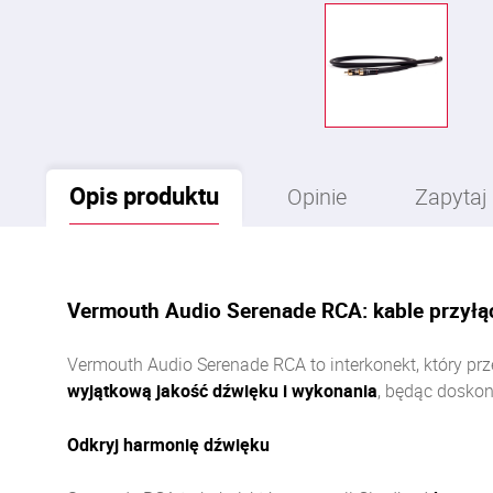
Opis
produktu
Opinie
Zapytaj
Vermouth Audio Serenade RCA: kable przyłą
Vermouth Audio Serenade RCA to interkonekt, który pr
wyjątkową jakość dźwięku i wykonania
, będąc dosko
Odkryj harmonię dźwięku