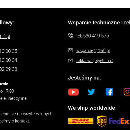
dlowy:
Wsparcie techniczne i r
530 419 575
tel:
ifi.pl
wsparcie@4hifi.pl
10 00 35
10 00 34
reklamacje@4hifi.pl
02 29 38
Jesteśmy na:
rcia:
do 17:00
iele: nieczynne
We ship worldwide
enia się na wizytę w innych
osimy o kontakt.