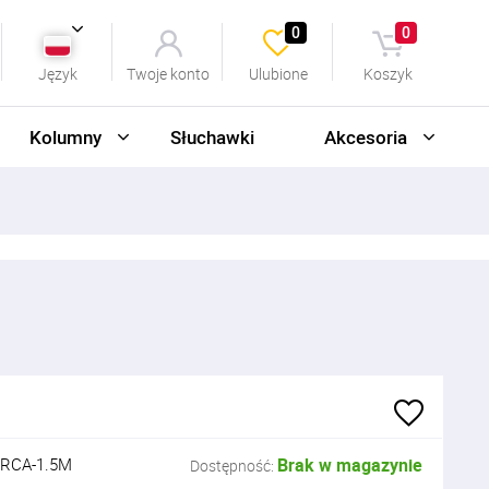
0
0
Język
Twoje konto
Ulubione
Koszyk
Kolumny
Słuchawki
Akcesoria
RCA-1.5M
Brak w magazynie
Dostępność: