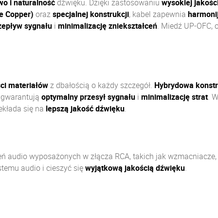
o i naturalność
dźwięku. Dzięki zastosowaniu
wysokiej jakośc
ee Copper)
oraz
specjalnej konstrukcji
, kabel zapewnia
harmonij
zepływ sygnału
i
minimalizację zniekształceń
. Miedź UP-OFC, o 
ści materiałów
z dbałością o każdy szczegół.
Hybrydowa konst
gwarantują
optymalny przesył sygnału
i
minimalizację strat
. W
zekłada się na
lepszą jakość dźwięku
.
eń audio wyposażonych w złącza RCA, takich jak wzmacniacze, 
temu audio i cieszyć się
wyjątkową jakością dźwięku
.