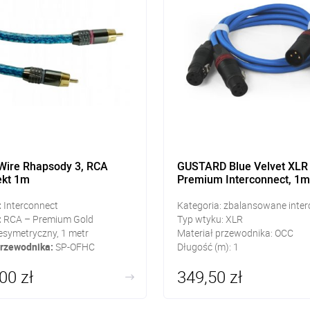
 Wire Rhapsody 3, RCA
GUSTARD Blue Velvet XLR
ekt 1m
Premium Interconnect, 1m
:
Interconnect
Kategoria: zbalansowane inte
:
RCA – Premium Gold
Typ wtyku: XLR
esymetryczny, 1 metr
Materiał przewodnika: OCC
przewodnika:
SP-OFHC
Długość (m): 1
00 zł
349,50 zł