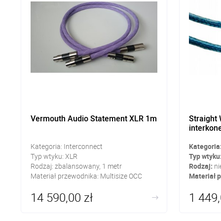
Vermouth Audio Statement XLR 1m
Straight
interkon
Kategoria: Interconnect
Kategoria
Typ wtyku: XLR
Typ wtyku
Rodzaj: zbalansowany, 1 metr
Rodzaj:
ni
Materiał przewodnika: Multisize OCC
Materiał 
Silver Gold Copper Alloy blended with
14 590,00 zł
1 449,
rectangular OCC Copper