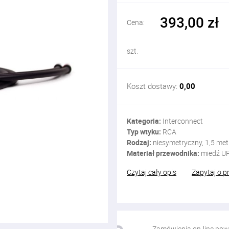
393,00 zł
Cena:
szt.
Koszt dostawy:
0,00
Kategoria:
Interconnect
Typ wtyku:
RCA
Rodzaj:
niesymetryczny, 1,5 met
Materiał przewodnika:
miedź U
Czytaj cały opis
Zapytaj o p
Zamówienia on-line pow