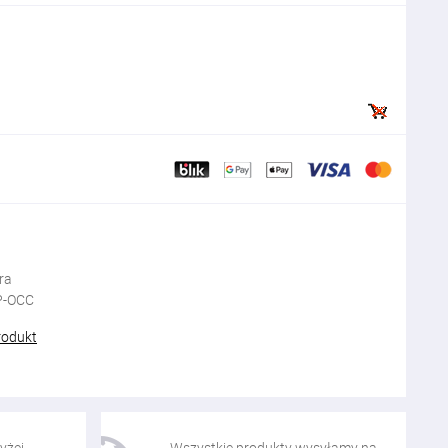
ra
P-OCC
rodukt
yżej
Wszystkie produkty wysyłamy na