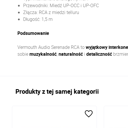
Przewodniki: Miedź UP-OCC i UP-OFC
Złącza: RCA z miedzi telluru
Długość: 1,5 m
Podsumowanie
Vermouth Audio Serenade RCA to
wyjątkowy interkone
sobie
muzykalność
,
naturalność
i
detaliczność
brzmien
Produkty z tej samej kategorii