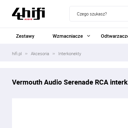
Zestawy
Wzmacniacze
Odtwarzacze
hifi.pl
Akcesoria
Interkonekty
Vermouth Audio Serenade RCA inter