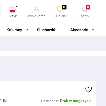
0
0
Język
Twoje konto
Ulubione
Koszyk
Kolumny
Słuchawki
Akcesoria
A-1M
Brak w magazynie
Dostępność: