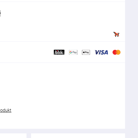
ł
rodukt