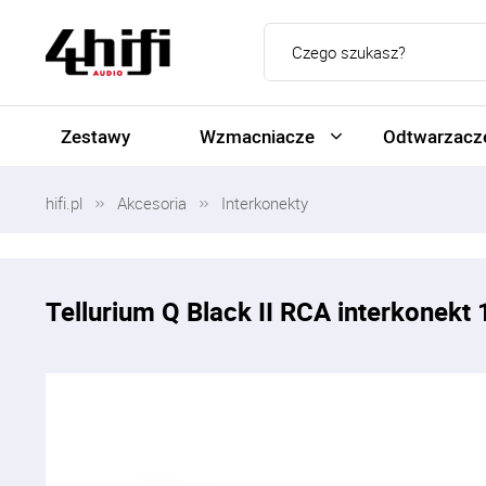
Zestawy
Wzmacniacze
Odtwarzacze
hifi.pl
Akcesoria
Interkonekty
Tellurium Q Black II RCA interkonekt