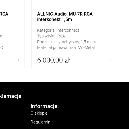
 RCA
ALLNIC-Audio: MU-7R RCA
interkonekt 1,5m
Kategoria: Interconnect
ld
Typ wtyku: RCA
r
Rodzaj: niesymetryczny, 1,5 metra
HC
Materiał przewodnika: Mu-Metal
6 000,00 zł
eklamacje
Informacje:
O sklepie
Regulamin