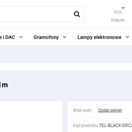
PLN
Waluta
 i DAC
Gramofony
Lampy elektronowe
 1m
Brak ocen
(
Dodaj opinię
)
TEL-BLACK-DRC
Kod produktu