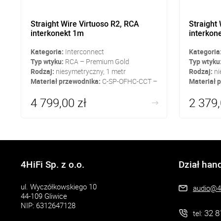
Straight Wire Virtuoso R2, RCA
Straight 
interkonekt 1m
interkon
Kategoria:
Interconnect
Kategoria
Typ wtyku:
RCA – Premium Gold
Typ wtyku
Rodzaj:
niesymetryczny, 1 metr
Rodzaj:
ni
Materiał przewodnika:
C-SP-OFHC-CCT –
Materiał 
CDA 101
4 799,00 zł
2 379,
4HiFi Sp. z o.o.
Dział han
ul. Wyczółkowskiego 10
audio@4h
44-109 Gliwice
NIP: 6312647128
32 8
tel: