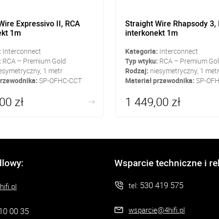
Wire Expressivo II, RCA
Straight Wire Rhapsody 3,
ekt 1m
interkonekt 1m
:
Interconnect
Kategoria:
Interconnect
:
RCA – Premium Gold
Typ wtyku:
RCA – Premium Go
esymetryczny, 1 metr
Rodzaj:
niesymetryczny, 1 met
przewodnika:
SP-OFHC-CCT
Materiał przewodnika:
SP-OF
00 zł
1 449,00 zł
dlowy:
Wsparcie techniczne i r
530 419 575
tel:
ifi.pl
wsparcie@4hifi.pl
10 00 35