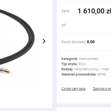
1 610,00 z
Cena:
szt.
Koszt dostawy:
0,00
Kategoria:
Interconnect
Typ wtyku:
RCA
Rodzaj:
niesymetryczny, 1 metr
Materiał przewodnika:
OFHC
Czytaj cały opis
Zapytaj o p