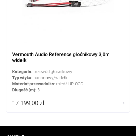
Vermouth Audio Reference głośnikowy 3,0m
widełki
Kategoria:
przewód głośnikowy
Typ wtyku:
bananowy/widełki
Materiał przewodnika:
miedź UP-OCC
Długość (m):
3
17 199,00 zł