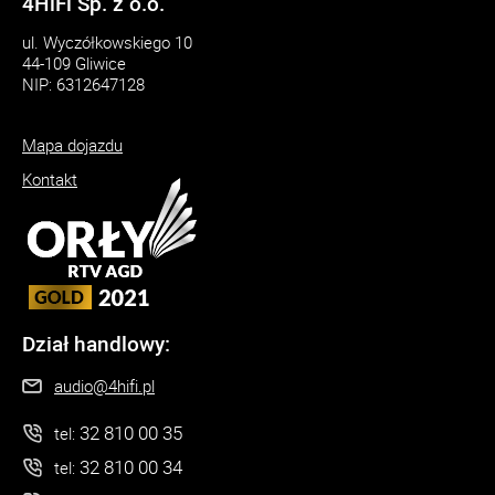
4HiFi Sp. z o.o.
ul. Wyczółkowskiego 10
44-109 Gliwice
NIP: 6312647128
Mapa dojazdu
Kontakt
Dział handlowy:
audio@4hifi.pl
32 810 00 35
tel:
32 810 00 34
tel: