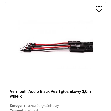
Vermouth Audio Black Pearl głośnikowy 3,0m
widełki
Kategoria:
przewód głośnikowy
Typ wtyku:
widełki