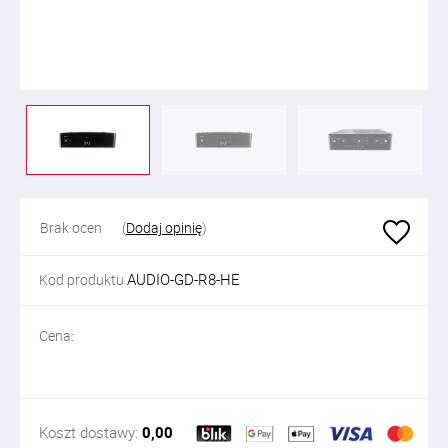
Brak ocen
(
Dodaj opinię
)
AUDIO-GD-R8-HE
Kod produktu
Cena:
Koszt dostawy:
0,00