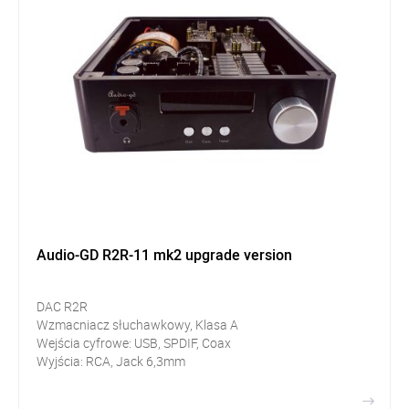
Audio-GD R2R-11 mk2 upgrade version
DAC R2R
Wzmacniacz słuchawkowy, Klasa A
Wejścia cyfrowe: USB, SPDIF, Coax
Wyjścia: RCA, Jack 6,3mm