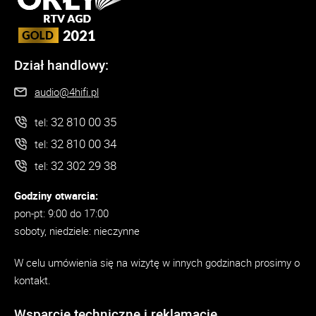
Dział handlowy:
audio@4hifi.pl
32 810 00 35
tel:
32 810 00 34
tel:
32 302 29 38
tel:
Godziny otwarcia:
pon-pt: 9:00 do 17:00
soboty, niedziele: nieczynne
W celu umówienia się na wizytę w innych godzinach prosimy o
kontakt.
Wsparcie techniczne i reklamacje