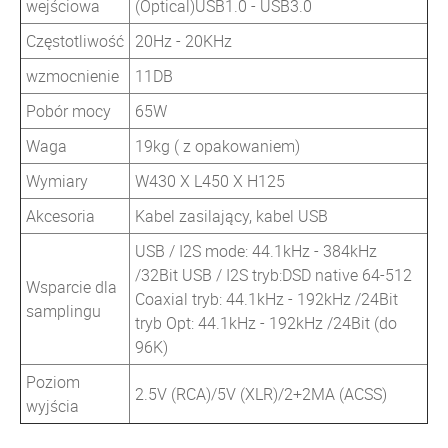
wejściowa
(Optical)USB1.0 - USB3.0
Częstotliwość
20Hz - 20KHz
wzmocnienie
11DB
Pobór mocy
65W
Waga
19kg ( z opakowaniem)
Wymiary
W430 X L450 X H125
Akcesoria
Kabel zasilający, kabel USB
USB / I2S mode: 44.1kHz - 384kHz
/32Bit USB / I2S tryb:DSD native 64-512
Wsparcie dla
Coaxial tryb: 44.1kHz - 192kHz /24Bit
samplingu
tryb Opt: 44.1kHz - 192kHz /24Bit (do
96K)
Poziom
2.5V (RCA)/5V (XLR)/2+2MA (ACSS)
wyjścia