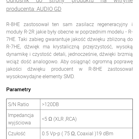
Odnośnik do strony produktu na witrynie
producenta: AUDIO GD
R-8HE zastosował ten sam zasilacz regeneracyjny i
moduły R-2R jakie były obecne w poprzednim modelu - R-
7HE. Taki zabieg gwarantuje jakość dźwięku zbliżoną do
R-7HE, dźwięk ma krystaliczną przejrzystość, wysoką
dynamikę i czystość detali, jednocześnie, dźwięki brzmią
wciąż dość analogowo. Aby osiągnąć ogromną poprawę
jakości dźwięku producent w R-8HE zastosował
wysokowydajne elementy SMD.
Parametry
S/N Ratio
>120DB
Impedancja
<5 Ω (XLR ,RCA)
wyjściowa
Czułość
0.5 Vp-p ( 75 Ω, Coaxial )19 dBm