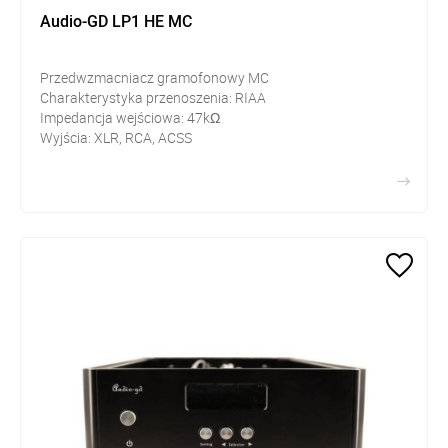
Audio-GD LP1 HE MC
Przedwzmacniacz gramofonowy MC
Charakterystyka przenoszenia: RIAA
Impedancja wejściowa: 47kΩ
Wyjścia: XLR, RCA, ACSS