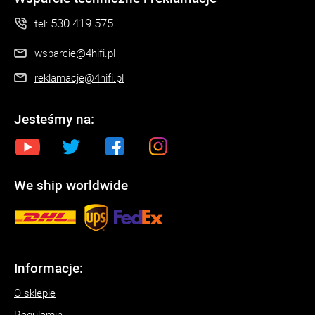
530 419 575
tel:
wsparcie@4hifi.pl
reklamacje@4hifi.pl
Jesteśmy na:
We ship worldwide
Informacje:
O sklepie
Regulamin