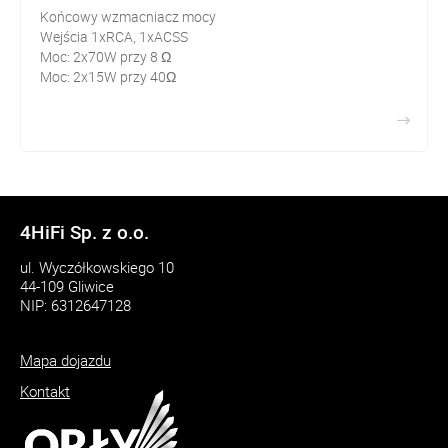
Końcowy wzmacniacz mocy
Wejścia 1xRCA, 1xACSS
Moc: 2x70W przy 8 Ω
Moc: 2x15W przy 40Ω
4HiFi Sp. z o.o.
ul. Wyczółkowskiego 10
44-109 Gliwice
NIP: 6312647128
Mapa dojazdu
Kontakt