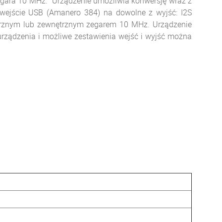
 zegara 10 MHz. Urządzenie umożliwia konwersję wraz z
 wejście USB (Amanero 384) na dowolne z wyjść: I2S
trznym lub zewnętrznym zegarem 10 MHz. Urządzenie
urządzenia i możliwe zestawienia wejść i wyjść można