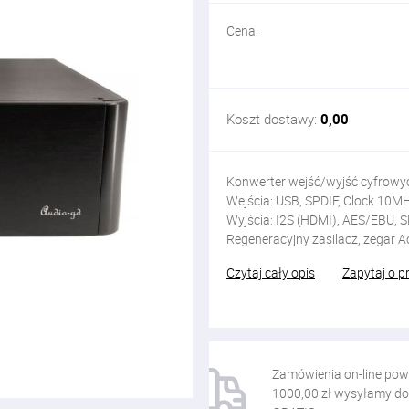
Cena:
Koszt dostawy:
0,00
Konwerter wejść/wyjść cyfrowy
Wejścia: USB, SPDIF, Clock 10M
Wyjścia: I2S (HDMI), AES/EBU, 
Regeneracyjny zasilacz, zegar 
Czytaj cały opis
Zapytaj o p
Zamówienia on-line pow
1000,00 zł wysyłamy do