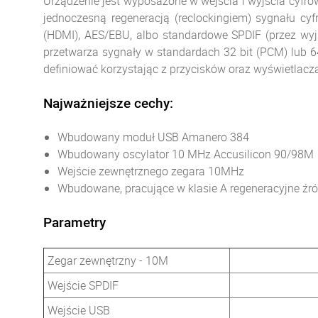
Urządzenie jest wyposażone w wejścia i wyjścia cyfro
jednoczesną regeneracją (reclockingiem) sygnału c
(HDMI), AES/EBU, albo standardowe SPDIF (przez w
przetwarza sygnały w standardach 32 bit (PCM) lub 6
definiować korzystając z przycisków oraz wyświetlacz
Najważniejsze cechy:
Wbudowany moduł USB Amanero 384
Wbudowany oscylator 10 MHz Accusilicon 90/98M
Wejście zewnętrznego zegara 10MHz
Wbudowane, pracujące w klasie A regeneracyjne źród
Parametry
Zegar zewnętrzny - 10M
Wejście SPDIF
Wejście USB