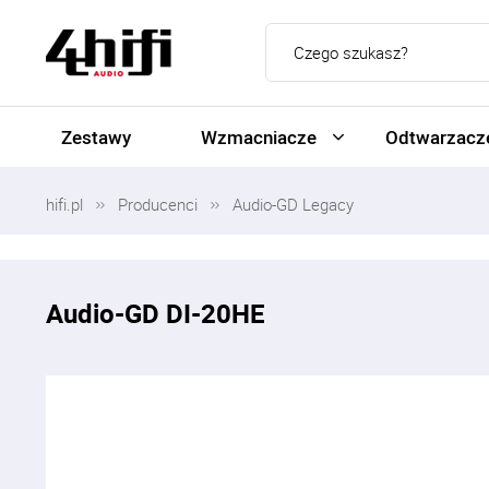
Zestawy
Wzmacniacze
Odtwarzacze
hifi.pl
Producenci
Audio-GD Legacy
Audio-GD DI-20HE