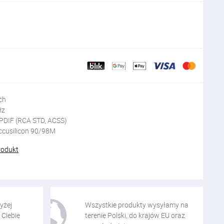
ch
Hz
SPDIF (RCA STD, ACSS)
Accusilicon 90/98M
rodukt
yżej
Wszystkie produkty wysyłamy na
 Ciebie
terenie Polski, do krajów EU oraz