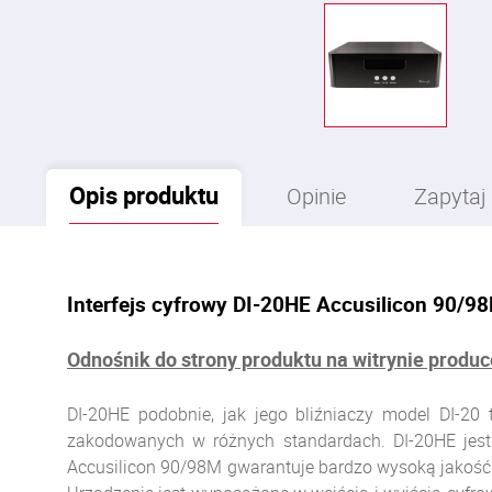
Opis
produktu
Opinie
Zapytaj
Interfejs cyfrowy DI-20HE Accusilicon 90/9
Odnośnik do strony produktu na witrynie produ
DI-20HE podobnie, jak jego bliźniaczy model DI-20
zakodowanych w różnych standardach. DI-20HE jest
Accusilicon 90/98M gwarantuje bardzo wysoką jakość 