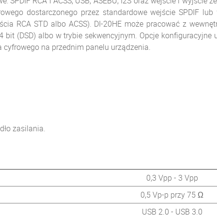
we: SPDIF RCA i ACSS, USB, ASEBU, I2S oraz wejście i wyjście
yfrowego dostarczonego przez standardowe wejście SPDIF lub
yjścia RCA STD albo ACSS). DI-20HE może pracować z wewnę
4 bit (DSD) albo w trybie sekwencyjnym. Opcje konfiguracyjne 
a cyfrowego na przednim panelu urządzenia.
ło zasilania.
0,3 Vpp - 3 Vpp
0,5 Vp-p przy 75 Ω
USB 2.0 - USB 3.0