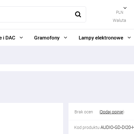
PLN
Waluta
 i DAC
Gramofony
Lampy elektronowe
Brak ocen
(
Dodaj opinię
)
AUDIO-GD-DI20-
Kod produktu