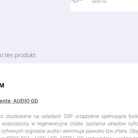
GRATIS
o ten produkt
8M
centa: AUDIO GD
 to zbudowane na układach DSP urządzenie spełniające funk
 wyposażony w regeneracyjne żródło zasilania układów cy
cyfrowych sygnałów audio i eleminuje zjawisko tzw jittera. Ob