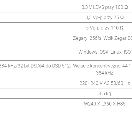
3,3 V LDVS przy 100 Ω
0,5 Vp-p przy 75 Ω
5 Vp-p przy 110 Ω
Zegary: 256fs, Wclk,Zegar D
Windows, OSX, Linux, ISO
 384 kHz/32 bit DSD64 do DSD 512, Wejście koncentryczne: 44,1 
384 kHz
220–240 V AC 50/60 Hz
3.5 kg
W240 X L360 X H85