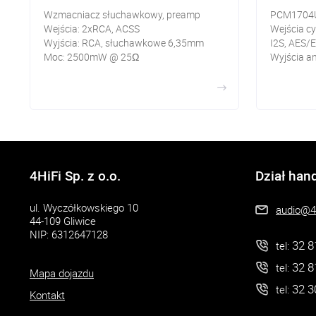
Wzmacniacz słuchawkowy, preamp
PCM1704
Wejścia: 2xRCA, ACSS
Wejścia c
Wyjścia: RCA, słuchawkowe 6,35mm
I2S, AES/
Moc: 2500mW @ 25Ω
Wyjścia a
4HiFi Sp. z o.o.
Dział han
ul. Wyczółkowskiego 10
audio@4h
44-109 Gliwice
NIP: 6312647128
32 8
tel:
32 8
tel:
Mapa dojazdu
32 3
tel:
Kontakt