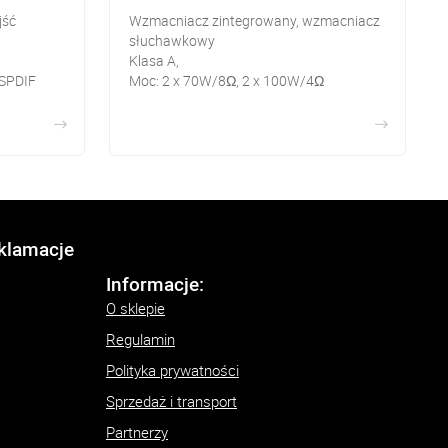
jść
Wzmacniacz zintegrowany, wzmacniacz
słuchawkowy
Klasa A,
 SPDIF
Moc: 2 x 70W/8Ω, 2 x 100W/4Ω
24* tranzystory mocy
eklamacje
Informacje:
O sklepie
Regulamin
Polityka prywatności
Sprzedaż i transport
Partnerzy