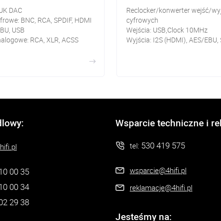
UK DAC
Reclocker/konwerter wejść/wy
yfrowe: BNC, RCA, SPDIF, HDMI
cyfrowych
EBU, USB
Wejścia: USB,Clock 10MHz
nalogowe: RCA, XLR, ACSS
Wyjścia: I2S (HDMI), AES/EBU,
(RCA STD, ACSS)
Regeneracyjny zasilacz, zegar
Accusilicon 90/98M
dlowy:
Wsparcie techniczne i r
530 419 575
tel:
ifi.pl
wsparcie@4hifi.pl
10 00 35
10 00 34
reklamacje@4hifi.pl
02 29 38
Jesteśmy na: