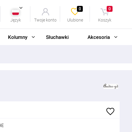
0
0
Język
Twoje konto
Ulubione
Koszyk
Kolumny
Słuchawki
Akcesoria
HE