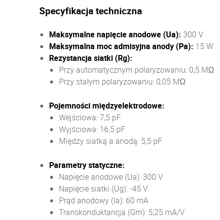
Specyfikacja techniczna
Maksymalne napięcie anodowe (Ua):
300 V
Maksymalna moc admisyjna anody (Pa):
15 W
Rezystancja siatki (Rg):
Przy automatycznym polaryzowaniu: 0,5 MΩ
Przy stałym polaryzowaniu: 0,05 MΩ
Pojemności międzyelektrodowe:
Wejściowa:
7,5 pF
Wyjściowa:
16,5 pF
Między siatką a anodą:
5,5 pF
Parametry statyczne:
Napięcie anodowe (Ua):
300 V
Napięcie siatki (Ug):
-45 V
Prąd anodowy (Ia):
60 mA
Transkonduktancja (Gm):
5,25 mA/V