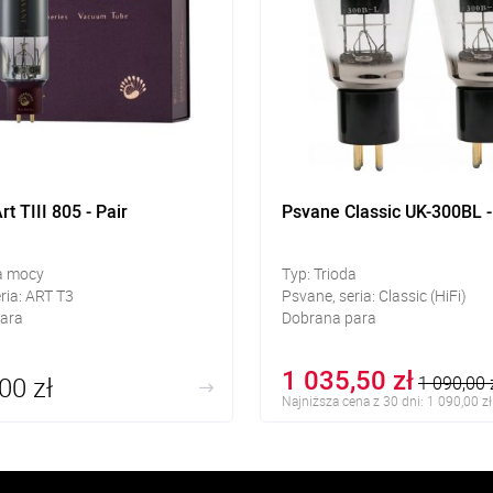
t TIII 805 - Pair
Psvane Classic UK-300BL -
da mocy
Typ: Trioda
ria: ART T3
Psvane, seria: Classic (HiFi)
ara
Dobrana para
1 035,50 zł
00 zł
1 090,00 
Najniższa cena z 30 dni: 1 090,00 zł