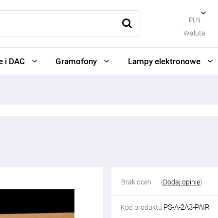
PLN
Waluta
 i DAC
Gramofony
Lampy elektronowe
Brak ocen
(
Dodaj opinię
)
PS-A-2A3-PAIR
Kod produktu