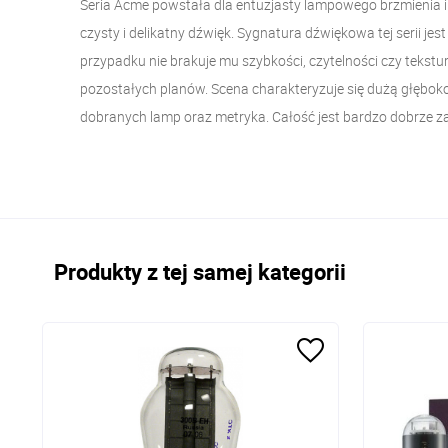
Seria Acme powstała dla entuzjasty lampowego brzmienia 
czysty i delikatny dźwięk. Sygnatura dźwiękowa tej serii je
przypadku nie brakuje mu szybkości, czytelności czy tekstu
pozostałych planów. Scena charakteryzuje się dużą głębokoś
dobranych lamp oraz metryka. Całość jest bardzo dobrze z
Produkty z tej samej kategorii