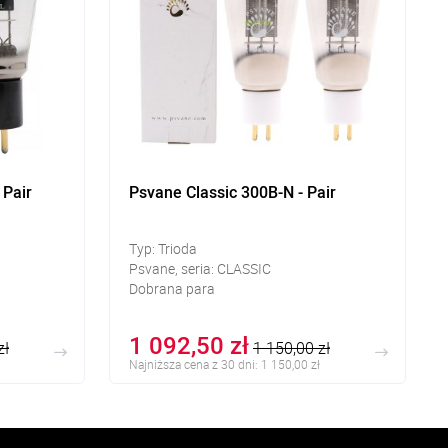
 Pair
Psvane Classic 300B-N - Pair
Typ: Trioda
Psvane, seria: CLASSIC
Dobrana para
1 092,50 zł
zł
1 150,00 zł
Najniższa cena z 30 dni: 1 150,00 zł