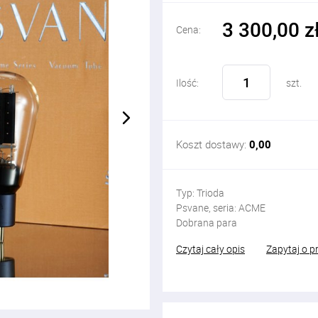
3 300,00 z
Cena:
Ilość:
szt.
Koszt dostawy:
0,00
Typ: Trioda
Psvane, seria: ACME
Dobrana para
Czytaj cały opis
Zapytaj o p