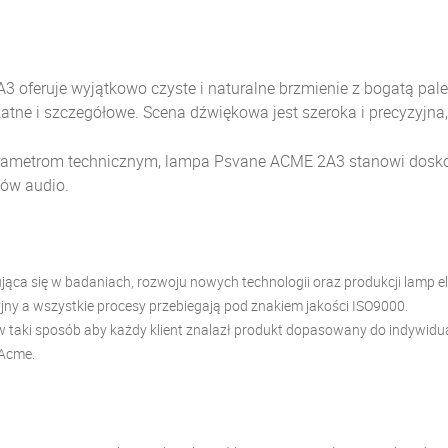
 oferuje wyjątkowo czyste i naturalne brzmienie z bogatą pal
katne i szczegółowe.
Scena dźwiękowa jest szeroka i precyzyjna
arametrom technicznym, lampa Psvane ACME 2A3 stanowi dosko
ów audio.
zująca się w badaniach, rozwoju nowych technologii oraz produkcji lam
ny a wszystkie procesy przebiegają pod znakiem jakości ISO9000.
aki sposób aby każdy klient znalazł produkt dopasowany do indywidualn
 Acme.