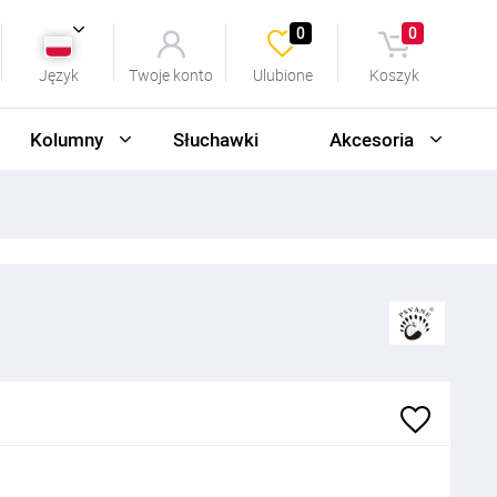
0
0
Język
Twoje konto
Ulubione
Koszyk
Kolumny
Słuchawki
Akcesoria