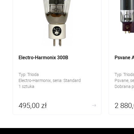
Electro-Harmonix 300B
Psvane Ar
Typ: Trioda
Typ: Trio
Electro-Harmonix, seria: Standard
Psvane, se
1 sztuka
Dobrana p
495,00 zł
2 880,