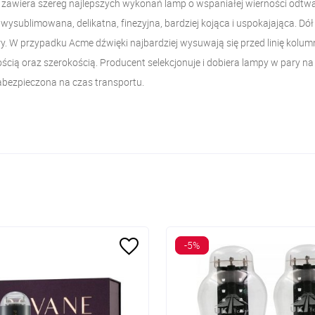
i zawiera szereg najlepszych wykonań lamp
o wspaniałej wierności odtw
st wysublimowana, delikatna, finezyjna, bardziej kojąca i uspokajająca. D
ry. W przypadku Acme dźwięki najbardziej wysuwają się przed linię kolumn
cią oraz szerokością. Producent selekcjonuje i dobiera lampy w pary na
abezpieczona na czas transportu.
-5%