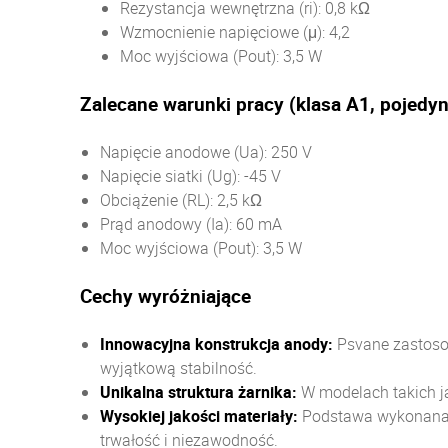
Rezystancja wewnętrzna (ri):
0,8 kΩ
Wzmocnienie napięciowe (μ):
4,2
Moc wyjściowa (Pout):
3,5 W
Zalecane warunki pracy (klasa A1, pojedyn
Napięcie anodowe (Ua):
250 V
Napięcie siatki (Ug):
-45 V
Obciążenie (RL):
2,5 kΩ
Prąd anodowy (Ia):
60 mA
Moc wyjściowa (Pout):
3,5 W
Cechy wyróżniające
Innowacyjna konstrukcja anody:
Psvane zastoso
wyjątkową stabilność.
Unikalna struktura żarnika:
W modelach takich ja
Wysokiej jakości materiały:
Podstawa wykonana z
trwałość i niezawodność.