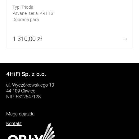
Typ: Trioda
Psvane, seria: ART T3
Dobrana para
1 310,00 zł
4HiFi Sp. z o.o.
ul. Wyczółkowskiego 10
44-109 Gliwice
NIP: 6312647128
Mapa dojazdu
Kontakt