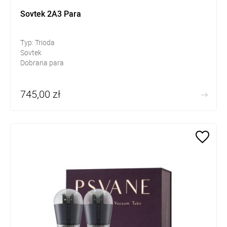
Sovtek 2A3 Para
Typ: Trioda
Sovtek
Dobrana para
745,00 zł