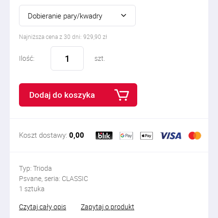
Dobieranie pary/kwadry
Najniższa cena z 30 dni: 929,90 zł
Ilość:
szt.
Dodaj do koszyka
Koszt dostawy:
0,00
Typ: Trioda
Psvane, seria: CLASSIC
1 sztuka
Czytaj cały opis
Zapytaj o produkt