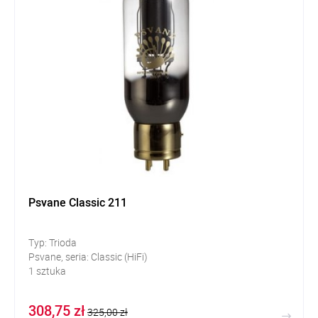
Psvane Classic 211
Typ: Trioda
Psvane, seria: Classic (HiFi)
1 sztuka
308,75 zł
325,00 zł