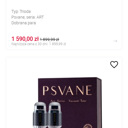
Typ: Trioda
Psvane, seria: ART
Dobrana para
1 590,00 zł
1 899,99 zł
Najniższa cena z 30 dni: 1 899,99 zł