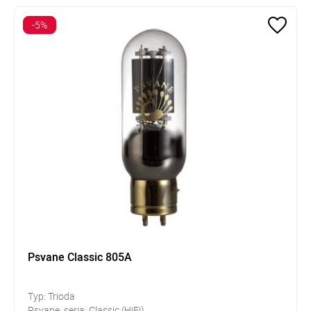
-5%
Psvane Classic 805A
Typ: Trioda
Psvane, seria: Classic (HiFi)