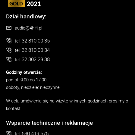
Dział handlowy:
audio@4hifi.pl
32 810 00 35
tel:
32 810 00 34
tel:
32 302 29 38
tel:
Godziny otwarcia:
pon-pt: 9:00 do 17:00
soboty, niedziele: nieczynne
W celu umówienia się na wizytę w innych godzinach prosimy o
kontakt.
Wsparcie techniczne i reklamacje
530 419 575
tel: