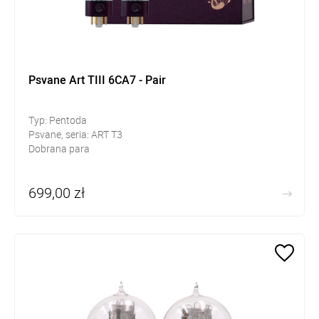
Psvane Art TIII 6CA7 - Pair
Typ: Pentoda
Psvane, seria: ART T3
Dobrana para
699,00 zł