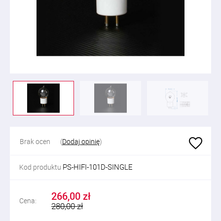
Brak ocen
(
Dodaj opinię
)
PS-HIFI-101D-SINGLE
Kod produktu
266,00 zł
Cena:
280,00 zł