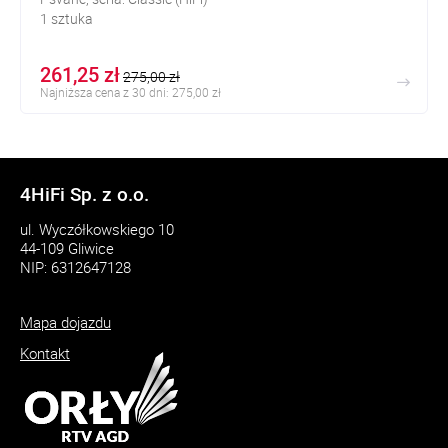
1 sztuka
261,25 zł
275,00 zł
Najniższa cena z 30 dni: 275,00 zł
4HiFi Sp. z o.o.
ul. Wyczółkowskiego 10
44-109 Gliwice
NIP: 6312647128
Mapa dojazdu
Kontakt