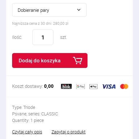
Dobieranie pary
Najniższa cena z 30 dni: 280,00 zł
Ilość:
szt.
Dodaj do koszyka
Koszt dostawy:
0,00
Type: Triode
Psvane, series: CLASSIC
Quantity: 1 piece
Czytaj cały opis
Zapytaj o produkt