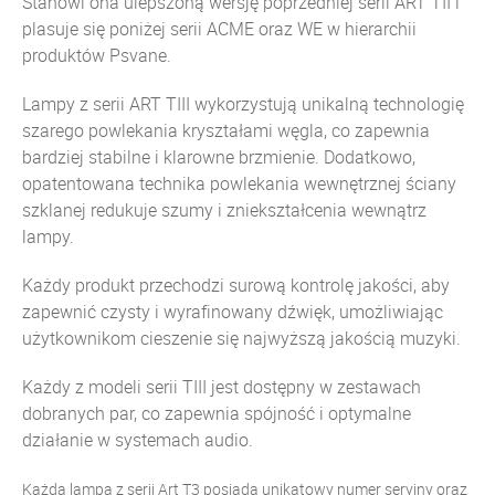
Stanowi ona ulepszoną wersję poprzedniej serii ART TII i
plasuje się poniżej serii ACME oraz WE w hierarchii
produktów Psvane.
Lampy z serii ART TIII wykorzystują unikalną technologię
szarego powlekania kryształami węgla, co zapewnia
bardziej stabilne i klarowne brzmienie. Dodatkowo,
opatentowana technika powlekania wewnętrznej ściany
szklanej redukuje szumy i zniekształcenia wewnątrz
lampy.
​
Każdy produkt przechodzi surową kontrolę jakości, aby
zapewnić czysty i wyrafinowany dźwięk, umożliwiając
użytkownikom cieszenie się najwyższą jakością muzyki.
​
Każdy z modeli serii TIII jest dostępny w zestawach
dobranych par, co zapewnia spójność i optymalne
działanie w systemach audio.
​
Każda lampa z serii Art T3 posiada unikatowy numer seryjny oraz