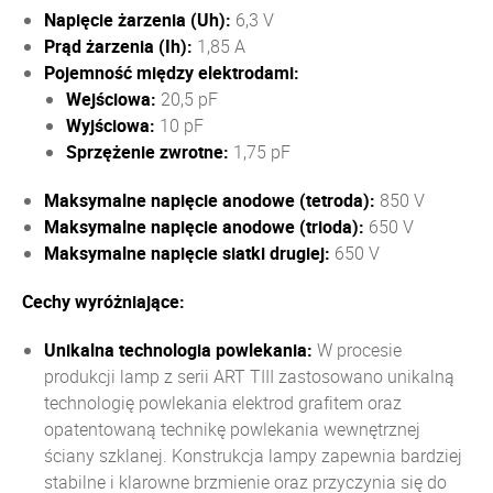
Napięcie żarzenia (Uh):
6,3 V
Prąd żarzenia (Ih):
1,85 A
Pojemność między elektrodami:
Wejściowa:
20,5 pF
Wyjściowa:
10 pF
Sprzężenie zwrotne:
1,75 pF
Maksymalne napięcie anodowe (tetroda):
850 V
Maksymalne napięcie anodowe (trioda):
650 V
Maksymalne napięcie siatki drugiej:
650 V
Cechy wyróżniające:
Unikalna technologia powlekania:
W procesie
produkcji l
amp z serii ART TIII zastosowano unikalną
technologię powlekania elektrod grafitem oraz
opatentowaną
technikę powlekania wewnętrznej
ściany szklanej. Konstrukcja lampy
zapewnia bardziej
stabilne i klarowne brzmienie oraz przyczynia się do