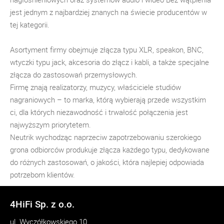
jest jednym z najbardziej znanych na świecie producentów w
tej kategorii.
Asortyment firmy obejmuje złącza typu XLR, speakon, BNC,
wtyczki typu jack, akcesoria do złącz i kabli, a także specjalne
złącza do zastosowań przemysłowych.
Firmę znają realizatorzy, muzycy, właściciele studiów
nagraniowych – to marka, którą wybierają przede wszystkim
ci, dla których niezawodność i trwałość połączenia jest
najwyższym priorytetem.
Neutrik wychodząc naprzeciw zapotrzebowaniu szerokiego
grona odbiorców produkuje złącza każdego typu, dedykowane
do różnych zastosowań, o jakości, która najlepiej odpowiada
potrzebom klientów.
4HiFi Sp. z o.o.
ul. Wyczółkowskiego 10