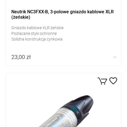
Neutrik NC3FXX-B, 3-polowe gniazdo kablowe XLR
(żeńskie)
Gniazdo kablowe XLR żeńskie
Pozłacane styki ochronne
Solidna konstrukcja cynkowa
23,00 zł