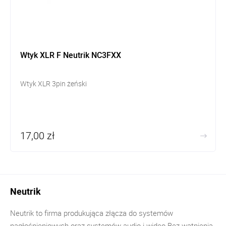
Wtyk XLR F Neutrik NC3FXX
Wtyk XLR 3pin żeński
17,00 zł
Neutrik
Neutrik to firma produkująca złącza do systemów
nagłośnieniowych oraz systemów audio i wideo Bez wątpienia