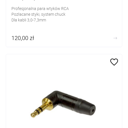
Profesjonalna para wtyków RCA
Pozłacane styki, system chuck
Dla kabli 3,0-7,3mm
120,00 zł