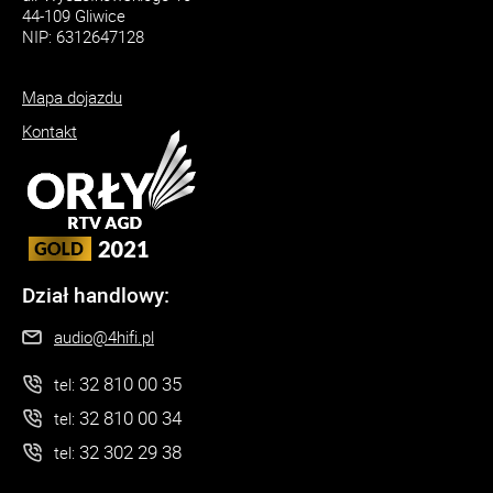
44-109 Gliwice
NIP: 6312647128
Mapa dojazdu
Kontakt
Dział handlowy:
audio@4hifi.pl
32 810 00 35
tel:
32 810 00 34
tel:
32 302 29 38
tel: