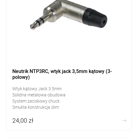
Neutrik NTP3RC, wtyk jack 3,5mm kątowy (3-
polowy)
Wtyk kątowy Jack 3.5mm
Solidna metalowa obudowa
System zaciskowy chuck
Smukła konstrukcja slim
24,00 zł