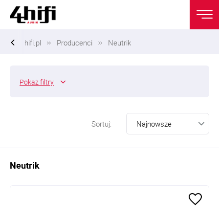
hifi.pl
Producenci
Neutrik
Pokaż
filtry
Sortuj:
Neutrik