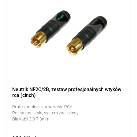
Neutrik NF2C/2B, zestaw profesjonalnych wtyków
rca (cinch)
Profesjonalne czarne wtyki RCA
Pozłacane styki, system zaciskowy
Dla kabli 3,0-7,3mm