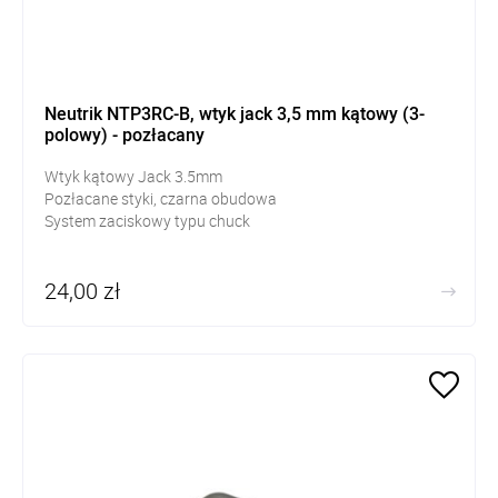
Neutrik NTP3RC-B, wtyk jack 3,5 mm kątowy (3-
polowy) - pozłacany
Wtyk kątowy Jack 3.5mm
Pozłacane styki, czarna obudowa
System zaciskowy typu chuck
24,00 zł