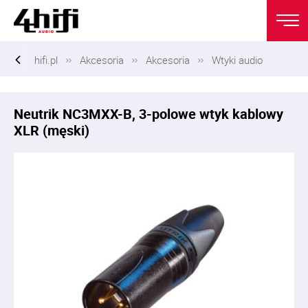
hifi.pl
Akcesoria
Akcesoria
Wtyki audio
Neutrik NC3MXX-B, 3-polowe wtyk kablowy
XLR (męski)