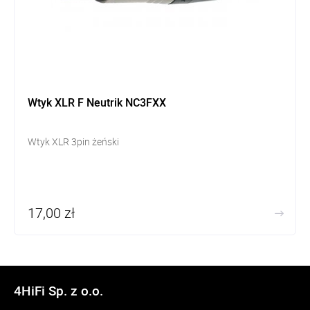
Wtyk XLR F Neutrik NC3FXX
Wtyk XLR 3pin żeński
17,00 zł
4HiFi Sp. z o.o.