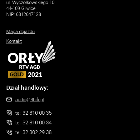
ul. Wyczółkowskiego 10
44-109 Gliwice
NIP: 6312647128
Mapa dojazdu
Kontakt
Dział handlowy:
audio@4hifi.pl
32 810 00 35
tel:
32 810 00 34
tel:
32 302 29 38
tel: