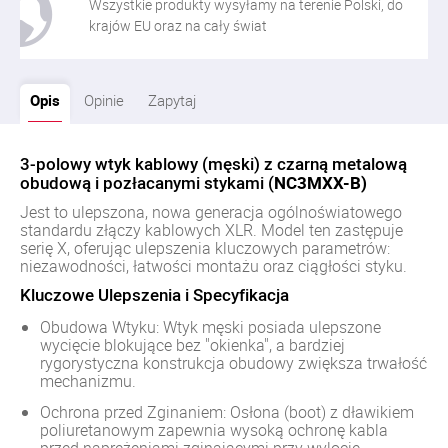
Wszystkie produkty wysyłamy na terenie Polski, do
krajów EU oraz na cały świat
Opis
Opinie
Zapytaj
3-polowy wtyk kablowy (męski) z czarną metalową
obudową i pozłacanymi stykami (
NC3MXX-B)
Jest to ulepszona, nowa generacja ogólnoświatowego
standardu złączy kablowych XLR. Model ten zastępuje
serię X, oferując ulepszenia kluczowych parametrów:
niezawodności, łatwości montażu oraz ciągłości styku.
Kluczowe Ulepszenia i Specyfikacja
Obudowa Wtyku: Wtyk męski posiada ulepszone
wycięcie blokujące bez "okienka", a bardziej
rygorystyczna konstrukcja obudowy zwiększa trwałość
mechanizmu.
Ochrona przed Zginaniem: Osłona (boot) z dławikiem
poliuretanowym zapewnia wysoką ochronę kabla