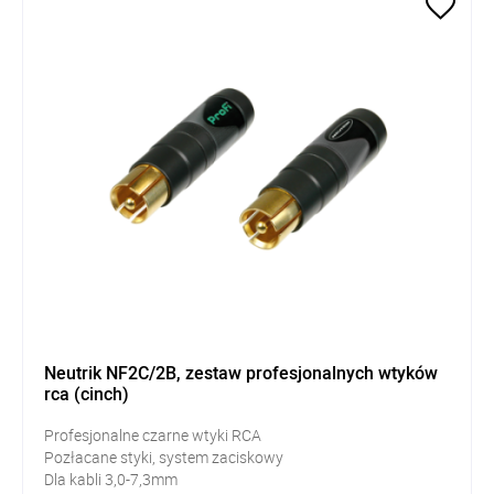
Neutrik NF2C/2B, zestaw profesjonalnych wtyków
rca (cinch)
Profesjonalne czarne wtyki RCA
Pozłacane styki, system zaciskowy
Dla kabli 3,0-7,3mm