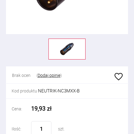
Brak ocen
(
Dodaj opinię
)
NEUTRIK-NC3MXX-B
Kod produktu
19,93 zł
Cena:
Ilość:
szt.