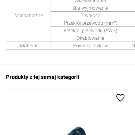
Siła wkładania
Siła wyjmowania
Mechaniczne
Trwałość
Przekrój przewodu (mm²)
Przekrój przewodu (AWG)
Okablowanie
Materiał
Powłoka styków
0
Produkty z tej samej kategorii