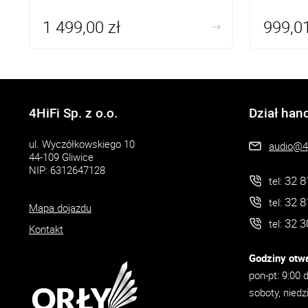
1 499,00 zł
999,01
4HiFi Sp. z o.o.
Dział han
ul. Wyczółkowskiego 10
audio@4h
44-109 Gliwice
NIP: 6312647128
32 8
tel:
32 8
tel:
Mapa dojazdu
32 3
tel:
Kontakt
Godziny otwa
pon-pt: 9:00 
soboty, niedz