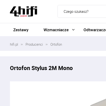
Zestawy
Wzmacniacze
Odtwarzacze
hifi.pl
Producenci
Ortofon
Ortofon Stylus 2M Mono