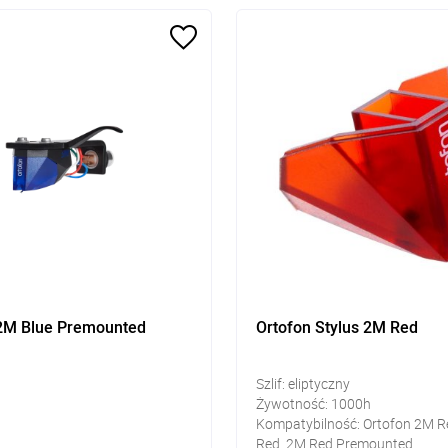
2M Blue Premounted
Ortofon Stylus 2M Red
Szlif: eliptyczny
Żywotność: 1000h
Kompatybilność: Ortofon 2M R
Red, 2M Red Premounted