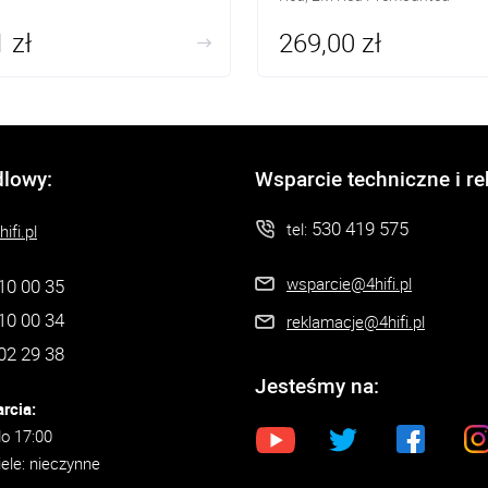
 zł
269,00 zł
dlowy:
Wsparcie techniczne i r
530 419 575
tel:
ifi.pl
wsparcie@4hifi.pl
10 00 35
10 00 34
reklamacje@4hifi.pl
02 29 38
Jesteśmy na:
rcia:
do 17:00
iele: nieczynne