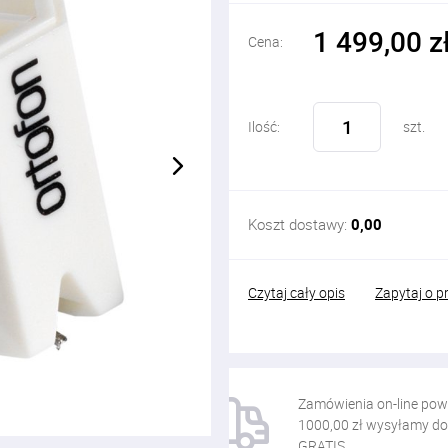
1 499,00 z
Cena:
Ilość:
szt.
Koszt dostawy:
0,00
Czytaj cały opis
Zapytaj o p
Zamówienia on-line pow
1000,00 zł wysyłamy do
GRATIS