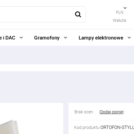
PLN
Waluta
 i DAC
Gramofony
Lampy elektronowe
Brak ocen
(
Dodaj opinię
)
ORTOFON-STYL
Kod produktu