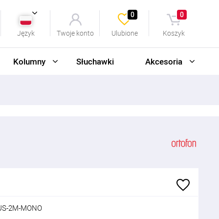
0
0
Język
Twoje konto
Ulubione
Koszyk
Kolumny
Słuchawki
Akcesoria
US-2M-MONO