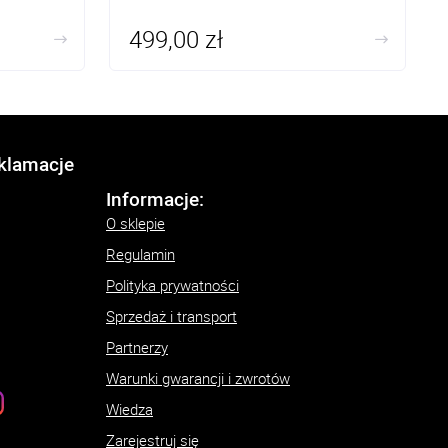
499,00 zł
eklamacje
Informacje:
O sklepie
Regulamin
Polityka prywatności
Sprzedaż i transport
Partnerzy
Warunki gwarancji i zwrotów
Wiedza
Zarejestruj się