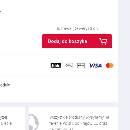
ł
Dostawa (Delivery) 3 dni
Dodaj do koszyka
rodukt
yżej
Wszystkie produkty wysyłamy na
 Ciebie
terenie Polski, do krajów EU oraz
na cały świat