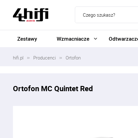
Zestawy
Wzmacniacze
Odtwarzacze
hifi.pl
Producenci
Ortofon
Ortofon MC Quintet Red