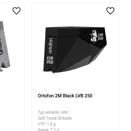
Ortofon 2M Black LVB 250
Typ wkładki: MM
Szlif: Nude Shibata
VTF: 1.6 g
Waga: 7.2 g