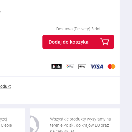
ł
Dostawa (Delivery) 3 dni
Dodaj do koszyka
rodukt
yżej
Wszystkie produkty wysyłamy na
 Ciebie
terenie Polski, do krajów EU oraz
na cały świat