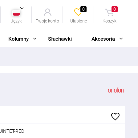
0
0
Język
Twoje konto
Ulubione
Koszyk
Kolumny
Słuchawki
Akcesoria
UINTET-RED