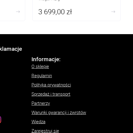
3 699,00 zł
eklamacje
Informacje:
O sklepie
Regulamin
Polityka prywatności
Sprzedaż i transport
Partnerzy
Warunki gwarancji i zwrotów
Wiedza
Zarejestruj się