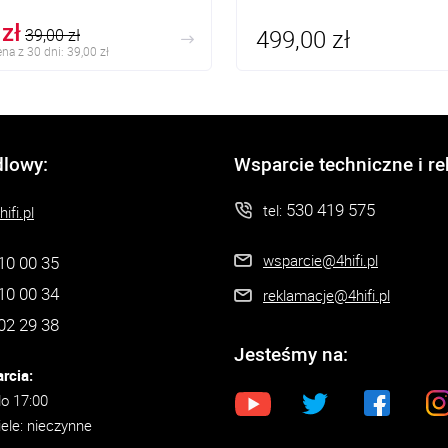
zł
499,00 zł
39,00 zł
na z 30 dni: 39,00 zł
dlowy:
Wsparcie techniczne i r
530 419 575
tel:
ifi.pl
wsparcie@4hifi.pl
10 00 35
10 00 34
reklamacje@4hifi.pl
02 29 38
Jesteśmy na:
rcia:
do 17:00
iele: nieczynne