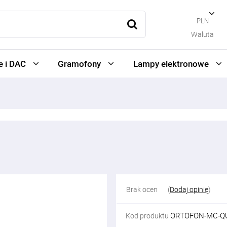
PLN
Waluta
 i DAC
Gramofony
Lampy elektronowe
Brak ocen
(
Dodaj opinię
)
ORTOFON-MC-Q
Kod produktu