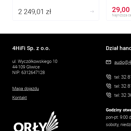
29,00 
2 249,01 zł
Najniższa ce
4HiFi Sp. z o.o.
Dział han
ul. Wyczółkowskiego 10
audio@4h
44-109 Gliwice
NIP: 6312647128
32 8
tel:
32 8
tel:
Mapa dojazdu
32 3
tel:
Kontakt
Godziny otwa
pon-pt: 9:00 
soboty, niedz