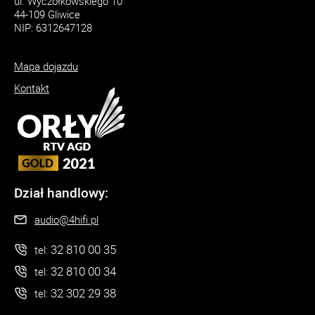
ul. Wyczółkowskiego 10
44-109 Gliwice
NIP: 6312647128
Mapa dojazdu
Kontakt
Dział handlowy:
audio@4hifi.pl
32 810 00 35
tel:
32 810 00 34
tel:
32 302 29 38
tel: