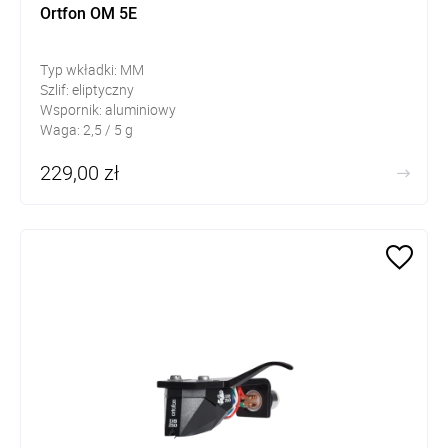
Ortfon OM 5E
Typ wkładki: MM
Szlif: eliptyczny
Wspornik: aluminiowy
Waga: 2,5 / 5 g
229,00 zł