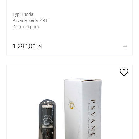
Typ: Trioda
Psvane, seria: ART
Dobrana para
1 290,00 zł