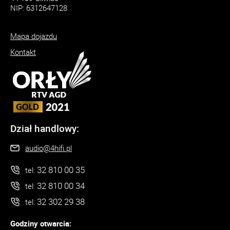
NIP: 6312647128
Mapa dojazdu
Kontakt
Dział handlowy:
audio@4hifi.pl
32 810 00 35
tel:
32 810 00 34
tel:
32 302 29 38
tel:
Godziny otwarcia: