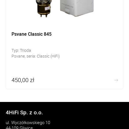
Psvane Classic 845
Typ: Trioda
Psvane, seria: Classic (HiFi)
450,00 zł
4HiFi Sp. z o.o.
ul. Wyczółkowskiego 10
44-109 Gliwice