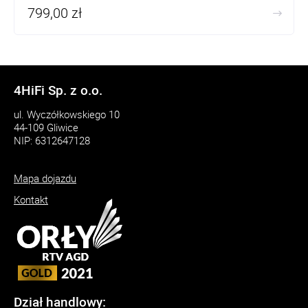
799,00 zł
4HiFi Sp. z o.o.
ul. Wyczółkowskiego 10
44-109 Gliwice
NIP: 6312647128
Mapa dojazdu
Kontakt
Dział handlowy: