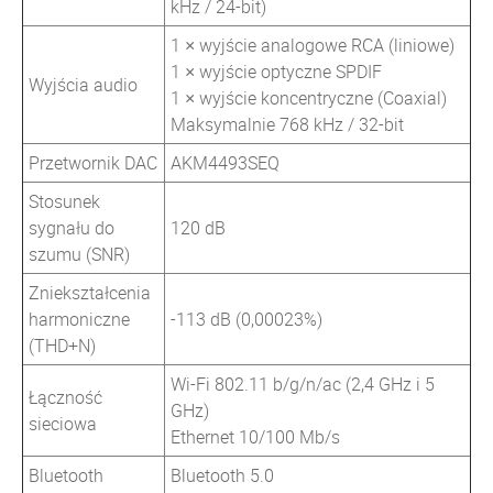
kHz / 24-bit)
1 × wyjście analogowe RCA (liniowe)
1 × wyjście optyczne SPDIF
Wyjścia audio
1 × wyjście koncentryczne (Coaxial)
Maksymalnie 768 kHz / 32-bit
Przetwornik DAC
AKM4493SEQ
Stosunek
sygnału do
120 dB
szumu (SNR)
Zniekształcenia
harmoniczne
-113 dB (0,00023%)
(THD+N)
Wi-Fi 802.11 b/g/n/ac (2,4 GHz i 5
Łączność
GHz)
sieciowa
Ethernet 10/100 Mb/s
Bluetooth
Bluetooth 5.0