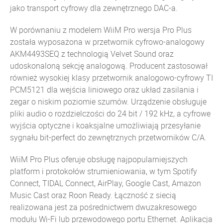
jako transport cyfrowy dla zewnętrznego DAC-a.
W porównaniu z modelem WiiM Pro wersja Pro Plus
została wyposażona w przetwornik cyfrowo-analogowy
AKM4493SEQ z technologią Velvet Sound oraz
udoskonaloną sekcję analogową. Producent zastosował
również wysokiej klasy przetwornik analogowo-cyfrowy
TI
PCM5121
dla wejścia liniowego oraz układ zasilania i
zegar o niskim poziomie szumów. Urządzenie obsługuje
pliki audio o rozdzielczości do 24 bit / 192 kHz, a cyfrowe
wyjścia optyczne i koaksjalne umożliwiają przesyłanie
sygnału bit-perfect do zewnętrznych przetworników C/A.
WiiM Pro Plus oferuje obsługę najpopularniejszych
platform i protokołów strumieniowania, w tym Spotify
Connect, TIDAL Connect, AirPlay, Google Cast, Amazon
Music Cast oraz Roon Ready. Łączność z siecią
realizowana jest za pośrednictwem dwuzakresowego
modułu Wi-Fi lub przewodowego portu Ethernet. Aplikacja