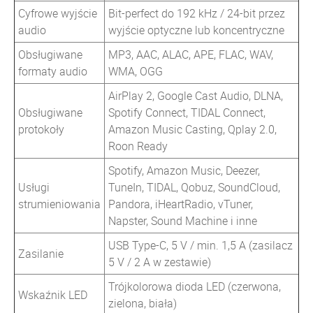
Cyfrowe wyjście
Bit-perfect do 192 kHz / 24-bit przez
audio
wyjście optyczne lub koncentryczne
Obsługiwane
MP3, AAC, ALAC, APE, FLAC, WAV,
formaty audio
WMA, OGG
AirPlay 2, Google Cast Audio, DLNA,
Obsługiwane
Spotify Connect, TIDAL Connect,
protokoły
Amazon Music Casting, Qplay 2.0,
Roon Ready
Spotify, Amazon Music, Deezer,
Usługi
TuneIn, TIDAL, Qobuz, SoundCloud,
strumieniowania
Pandora, iHeartRadio, vTuner,
Napster, Sound Machine i inne
USB Type-C, 5 V / min. 1,5 A (zasilacz
Zasilanie
5 V / 2 A w zestawie)
Trójkolorowa dioda LED (czerwona,
Wskaźnik LED
zielona, biała)