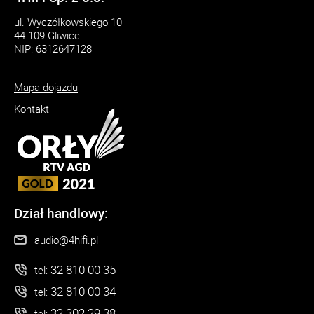
ul. Wyczółkowskiego 10
44-109 Gliwice
NIP: 6312647128
Mapa dojazdu
Kontakt
Dział handlowy:
audio@4hifi.pl
32 810 00 35
tel:
32 810 00 34
tel:
32 302 29 38
tel: