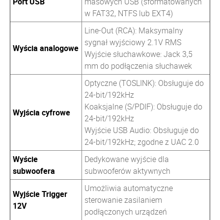
Port USB
masowych USB (sformatowanych
w FAT32, NTFS lub EXT4)
Line-Out (RCA): Maksymalny
sygnał wyjściowy 2.1V RMS
Wyścia analogowe
Wyjście słuchawkowe: Jack 3,5
mm do podłączenia słuchawek
Optyczne (TOSLINK): Obsługuje do
24-bit/192kHz
Koaksjalne (S/PDIF): Obsługuje do
Wyjścia cyfrowe
24-bit/192kHz
Wyjście USB Audio: Obsługuje do
24-bit/192kHz; zgodne z UAC 2.0
Wyście
Dedykowane wyjście dla
subwoofera
subwooferów aktywnych
Umożliwia automatyczne
Wyjście Trigger
sterowanie zasilaniem
12V
podłączonych urządzeń