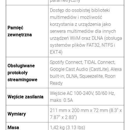
parametryczny
Dostęp do osobistej biblioteki
multimediów i możliwość
korzystania z urządzenia jako
Pamięć
serwera multimediów dla innych
zewnętrzna
urządzeń WiiM oraz DLNA (obsługa
systemów plików FAT32, NTFS i
EXT4)
Spotify Connect, TIDAL Connect,
Obsługiwane
Google Cast Audio (CastLite), Alexa
protokoły
built-in, DLNA, Squeezelite, Roon
streamingowe
Ready
Wejście AC 100-240V, 50/60 Hz,
Wejście zasilania
maks. 0.5A
211 mm x 200 mm x 72 mm (8.3" x
Wymiary
7.87" x 2.83")
Masa
1,42 kg (3.13 lbs)