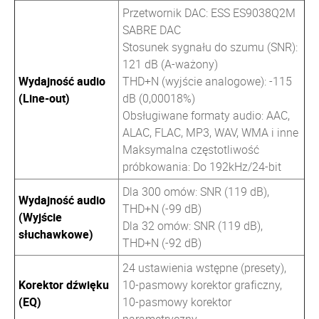
Przetwornik DAC: ESS ES9038Q2M
SABRE DAC
Stosunek sygnału do szumu (SNR):
121 dB (A-ważony)
Wydajność audio
THD+N (wyjście analogowe): -115
(Line-out)
dB (0,00018%)
Obsługiwane formaty audio: AAC,
ALAC, FLAC, MP3, WAV, WMA i inne
Maksymalna częstotliwość
próbkowania: Do 192kHz/24-bit
Dla 300 omów: SNR (119 dB),
Wydajność audio
THD+N (-99 dB)
(Wyjście
Dla 32 omów: SNR (119 dB),
słuchawkowe)
THD+N (-92 dB)
24 ustawienia wstępne (presety),
Korektor dźwięku
10-pasmowy korektor graficzny,
(EQ)
10-pasmowy korektor