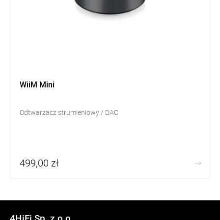
WiiM Mini
Odtwarzacz strumieniowy / DAC
499,00 zł
4HiFi Sp. z o.o.