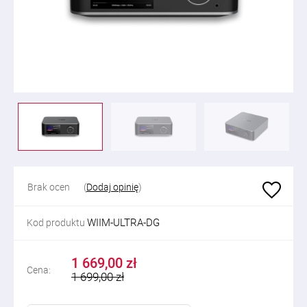
Brak ocen
(
Dodaj opinię
)
WIIM-ULTRA-DG
Kod produktu
1 669,00 zł
Cena:
1 699,00 zł