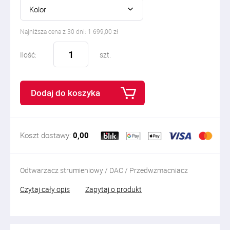
Kolor
Najniższa cena z 30 dni: 1 699,00 zł
Ilość:
szt.
Dodaj do koszyka
Koszt dostawy:
0,00
Odtwarzacz strumieniowy / DAC / Przedwzmacniacz
Czytaj cały opis
Zapytaj o produkt