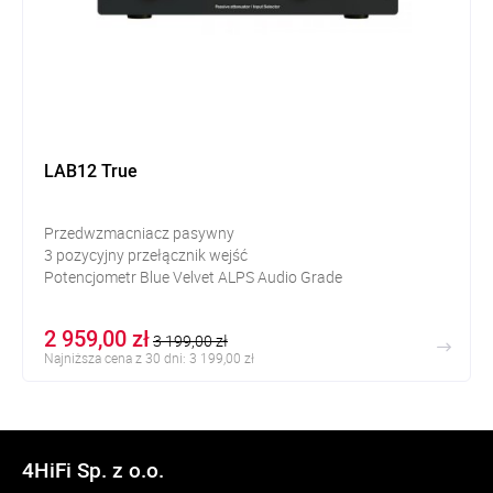
LAB12 True
Przedwzmacniacz pasywny
3 pozycyjny przełącznik wejść
Potencjometr Blue Velvet ALPS Audio Grade
2 959,00 zł
3 199,00 zł
Najniższa cena z 30 dni: 3 199,00 zł
4HiFi Sp. z o.o.