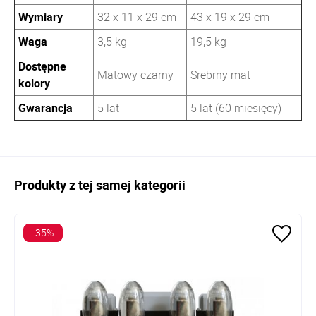
Wymiary
32 x 11 x 29 cm
43 x 19 x 29 cm
Waga
3,5 kg
19,5 kg
Dostępne
Matowy czarny
Srebrny mat
kolory
Gwarancja
5 lat
5 lat (60 miesięcy)
Produkty z tej samej kategorii
-35%