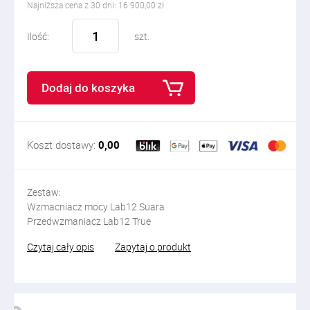
Najniższa cena z 30 dni: 16 900,00 zł
Ilość:
szt.
Dodaj do koszyka
Koszt dostawy:
0,00
Zestaw:
Wzmacniacz mocy Lab12 Suara
Przedwzmaniacz Lab12 True
Czytaj cały opis
Zapytaj o produkt