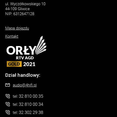
ul. Wyczółkowskiego 10
44-109 Gliwice
NIP: 6312647128
Mapa dojazdu
Kontakt
Dział handlowy:
audio@4hifi.pl
32 810 00 35
tel:
32 810 00 34
tel:
32 302 29 38
tel: