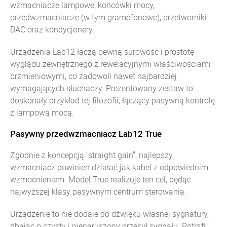
wzmacniacze lampowe, końcówki mocy,
przedwzmacniacze (w tym gramofonowe), przetworniki
DAC oraz kondycjonery.
Urządzenia Lab12 łączą pewną surowość i prostotę
wyglądu zewnętrznego z rewelacyjnymi właściwościami
brzmieniowymi, co zadowoli nawet najbardziej
wymagających słuchaczy. Prezentowany zestaw to
doskonały przykład tej filozofii, łączący pasywną kontrolę
z lampową mocą.
Pasywny przedwzmacniacz Lab12 True
Zgodnie z koncepcją "straight gain", najlepszy
wzmacniacz powinien działać jak kabel z odpowiednim
wzmocnieniem. Model True realizuje ten cel, będąc
najwyższej klasy pasywnym centrum sterowania.
Urządzenie to nie dodaje do dźwięku własnej sygnatury,
dbając o czysty i nienaruszony przesył sygnału. Potrafi