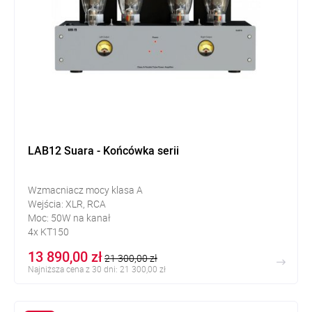
LAB12 Suara - Końcówka serii
Wzmacniacz mocy klasa A
Wejścia: XLR, RCA
Moc: 50W na kanał
4x KT150
kompatybilny z lampami 6550, KT88
13 890,00 zł
21 300,00 zł
Najniższa cena z 30 dni: 21 300,00 zł