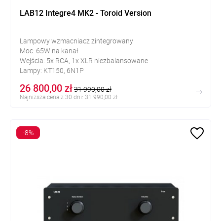
LAB12 Integre4 MK2 - Toroid Version
Lampowy wzmacniacz zintegrowany
Moc: 65W na kanał
Wejścia: 5x RCA, 1x XLR niezbalansowane
Lampy: KT150, 6N1P
Kompatybilny z lampami mocy: 6550, KT88, KT120
26 800,00 zł
31 990,00 zł
Najniższa cena z 30 dni: 31 990,00 zł
-8%