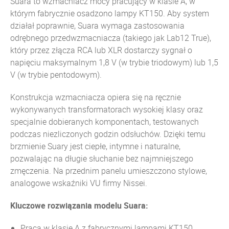
Suara to wzmacniacz mocy pracujący w klasie A, w
którym fabrycznie osadzono lampy KT150. Aby system
działał poprawnie, Suara wymaga zastosowania
odrębnego przedwzmacniacza (takiego jak Lab12 True),
który przez złącza RCA lub XLR dostarczy sygnał o
napięciu maksymalnym 1,8 V (w trybie triodowym) lub 1,5
V (w trybie pentodowym).
Konstrukcja wzmacniacza opiera się na ręcznie
wykonywanych transformatorach wysokiej klasy oraz
specjalnie dobieranych komponentach, testowanych
podczas niezliczonych godzin odsłuchów. Dzięki temu
brzmienie Suary jest ciepłe, intymne i naturalne,
pozwalając na długie słuchanie bez najmniejszego
zmęczenia. Na przednim panelu umieszczono stylowe,
analogowe wskaźniki VU firmy Nissei.
Kluczowe rozwiązania modelu Suara:
Praca w klasie A z fabrycznymi lampami KT150