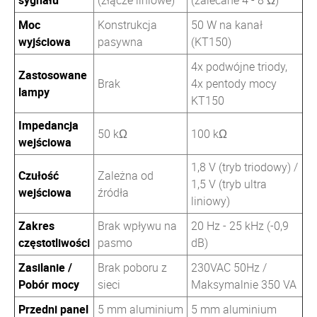
sygnału
(złącze liniowe)
(zalecane 4 - 8 Ω)
Moc
Konstrukcja
50 W na kanał
wyjściowa
pasywna
(KT150)
4x podwójne triody,
Zastosowane
Brak
4x pentody mocy
lampy
KT150
Impedancja
50 kΩ
100 kΩ
wejściowa
1,8 V (tryb triodowy) /
Czułość
Zależna od
1,5 V (tryb ultra
wejściowa
źródła
liniowy)
Zakres
Brak wpływu na
20 Hz - 25 kHz (-0,9
częstotliwości
pasmo
dB)
Zasilanie /
Brak poboru z
230VAC 50Hz /
Pobór mocy
sieci
Maksymalnie 350 VA
Przedni panel
5 mm aluminium
5 mm aluminium