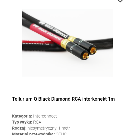
Tellurium Q Black Diamond RCA interkonekt 1m
Kategoria:
Interconnect
Typ wtyku:
RCA
Rodzaj:
niesymetryczny, 1 metr
Materiał przewodnika:
OFHC