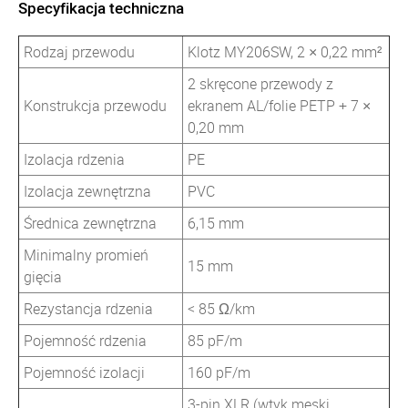
Specyfikacja techniczna
Rodzaj przewodu
Klotz MY206SW, 2 × 0,22 mm²
2 skręcone przewody z
Konstrukcja przewodu
ekranem AL/folie PETP + 7 ×
0,20 mm
Izolacja rdzenia
PE
Izolacja zewnętrzna
PVC
Średnica zewnętrzna
6,15 mm
Minimalny promień
15 mm
gięcia
Rezystancja rdzenia
< 85 Ω/km
Pojemność rdzenia
85 pF/m
Pojemność izolacji
160 pF/m
3-pin XLR (wtyk męski