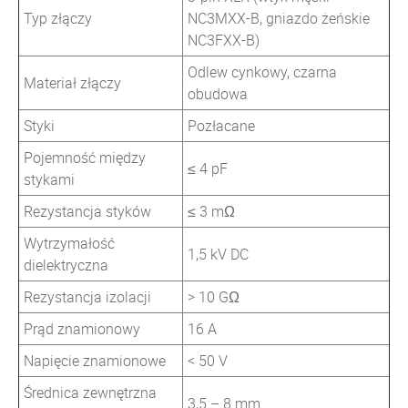
Typ złączy
NC3MXX-B, gniazdo żeńskie
NC3FXX-B)
Odlew cynkowy, czarna
Materiał złączy
obudowa
Styki
Pozłacane
Pojemność między
≤ 4 pF
stykami
Rezystancja styków
≤ 3 mΩ
Wytrzymałość
1,5 kV DC
dielektryczna
Rezystancja izolacji
> 10 GΩ
Prąd znamionowy
16 A
Napięcie znamionowe
< 50 V
Średnica zewnętrzna
3,5 – 8 mm