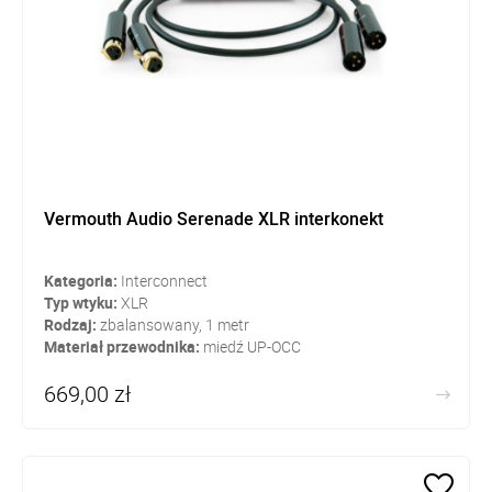
Vermouth Audio Serenade XLR interkonekt
Kategoria:
Interconnect
Typ wtyku:
XLR
Rodzaj:
zbalansowany, 1 metr
Materiał przewodnika:
miedź UP-OCC
669,00 zł