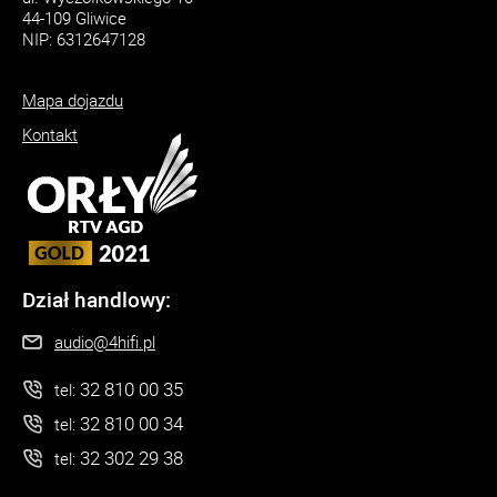
44-109 Gliwice
NIP: 6312647128
Mapa dojazdu
Kontakt
Dział handlowy:
audio@4hifi.pl
32 810 00 35
tel:
32 810 00 34
tel:
32 302 29 38
tel: