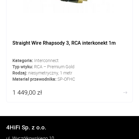
Straight Wire Rhapsody 3, RCA interkonekt 1m
Kategoria:
Interconnect
Typ wtyku:
RCA – Premium Gold
Rodzaj:
niesymetryczny, 1 metr
Materiał przewodnika:
SP-OFHC
1 449,00 zł
4HiFi Sp. z o.o.
ul. Wyczółkowskiego 10