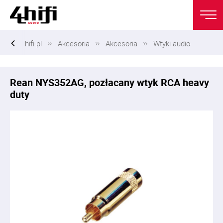
hifi.pl
Akcesoria
Akcesoria
Wtyki audio
Rean NYS352AG, pozłacany wtyk RCA heavy
duty