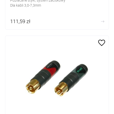
Pozłacane styki, system zaciskowy
Dla kabli 3,0-7,3mm
111,59 zł