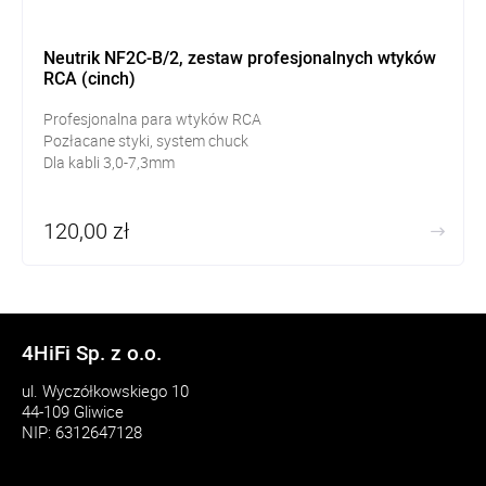
Neutrik NF2C-B/2, zestaw profesjonalnych wtyków
RCA (cinch)
Profesjonalna para wtyków RCA
Pozłacane styki, system chuck
Dla kabli 3,0-7,3mm
120,00 zł
4HiFi Sp. z o.o.
ul. Wyczółkowskiego 10
44-109 Gliwice
NIP: 6312647128