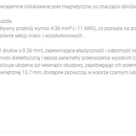
szą wzajemnie indukowane pole magnetyczne, co znacząco obn
każda.
ektywny przekrój wynosi 4.36 mm² (~11 AWG), co pozwala na pr
silanie sekcji nisko- i wysokotonowych.
41 drutów x 0.26 mm), zapewniająca elastyczność i odporność n
jemność dielektryczną i lepsze parametry przenoszenia wysokic
ilizuje ułożenie żył wewnątrz obudowy, zapobiegając ich przemi
wnętrznej 10.7 mm, dostępne zazwyczaj w kolorze czarnym lub