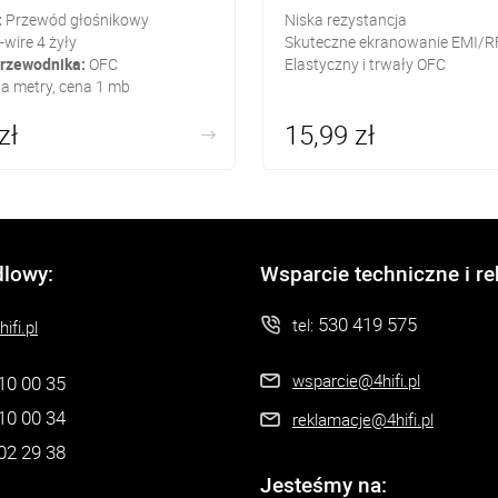
:
Przewód głośnikowy
Niska rezystancja
-wire 4 żyły
Skuteczne ekranowanie EMI/R
przewodnika:
OFC
Elastyczny i trwały OFC
a metry, cena 1 mb
zł
15,99 zł
dlowy:
Wsparcie techniczne i r
530 419 575
tel:
ifi.pl
wsparcie@4hifi.pl
10 00 35
10 00 34
reklamacje@4hifi.pl
02 29 38
Jesteśmy na: