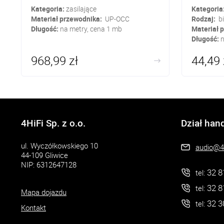
Kategoria:
zasilające
Kategoria
Materiał przewodnika:
UP-OCC
Rodzaj:
bi
Długość:
na metry, cena 1 mb
Materiał 
Długość:
n
968,99 zł
44,49 
4HiFi Sp. z o.o.
Dział han
ul. Wyczółkowskiego 10
audio@4h
44-109 Gliwice
NIP: 6312647128
32 8
tel:
32 8
tel:
Mapa dojazdu
32 3
tel:
Kontakt