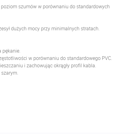
iża poziom szumów w porównaniu do standardowych
zesył dużych mocy przy minimalnych stratach.
a pękanie.
h częstotliwości w porównaniu do standardowego PVC.
eszczaniu i zachowując okrągły profil kabla.
 szarym.