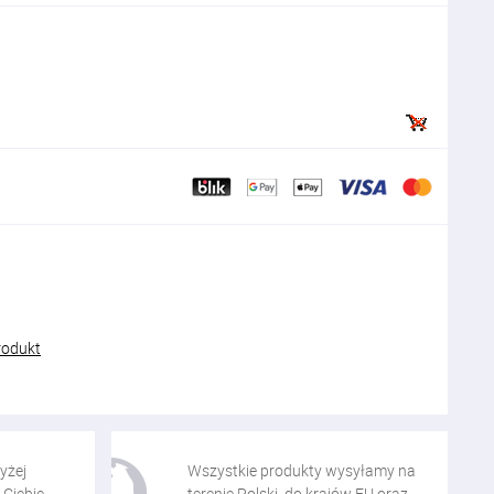
rodukt
yżej
Wszystkie produkty wysyłamy na
 Ciebie
terenie Polski, do krajów EU oraz