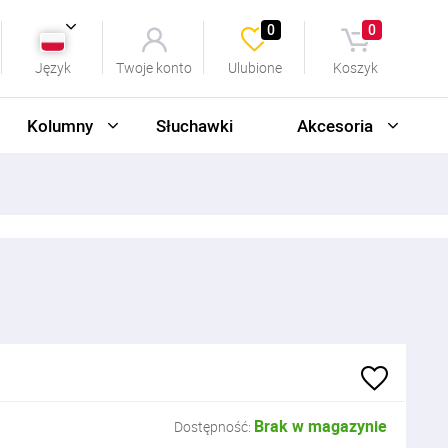
0
0
Język
Twoje konto
Ulubione
Koszyk
Kolumny
Słuchawki
Akcesoria
Brak w magazynie
Dostępność: