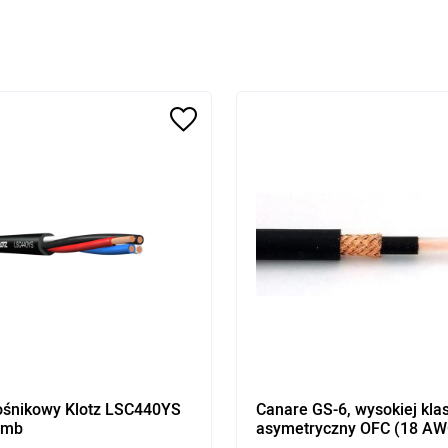
ośnikowy Klotz LSC440YS
Canare GS-6, wysokiej kla
1mb
asymetryczny OFC (18 AW