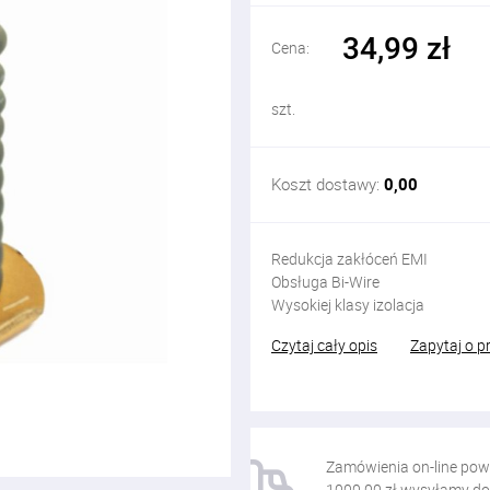
34,99 zł
Cena:
szt.
Koszt dostawy:
0,00
Redukcja zakłóceń EMI
Obsługa Bi-Wire
Wysokiej klasy izolacja
Czytaj cały opis
Zapytaj o p
Zamówienia on-line pow
1000,00 zł wysyłamy do