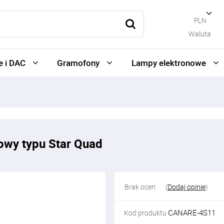
PLN
Waluta
 i DAC
Gramofony
Lampy elektronowe
owy typu Star Quad
Brak ocen
(
Dodaj opinię
)
CANARE-4S11
Kod produktu