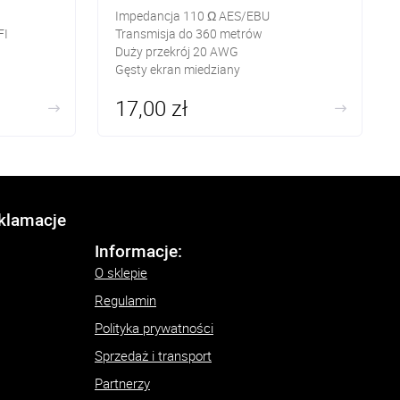
Impedancja 110 Ω AES/EBU
FI
Transmisja do 360 metrów
Duży przekrój 20 AWG
Gęsty ekran miedziany
17,00 zł
eklamacje
Informacje:
O sklepie
Regulamin
Polityka prywatności
Sprzedaż i transport
Partnerzy