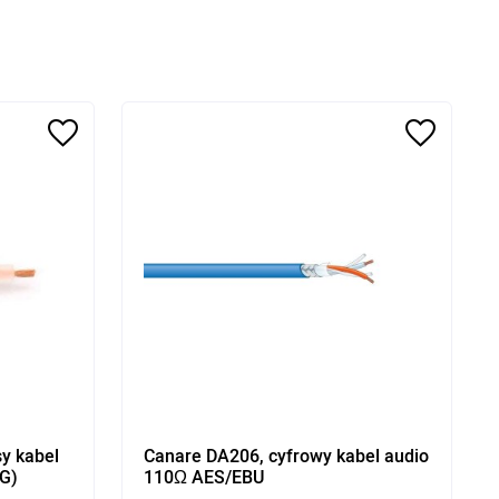
sy kabel
Canare DA206, cyfrowy kabel audio
G)
110Ω AES/EBU