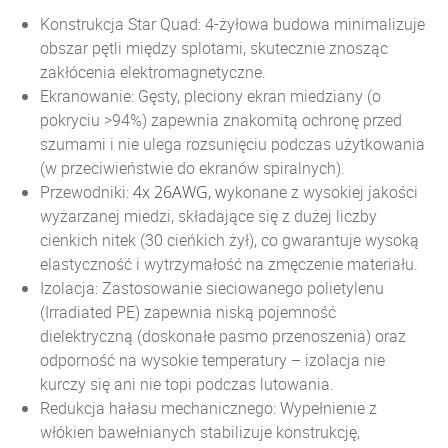
Konstrukcja Star Quad: 4-żyłowa budowa minimalizuje
obszar pętli między splotami, skutecznie znosząc
zakłócenia elektromagnetyczne.
Ekranowanie: Gęsty, pleciony ekran miedziany (o
pokryciu >94%) zapewnia znakomitą ochronę przed
szumami i nie ulega rozsunięciu podczas użytkowania
(w przeciwieństwie do ekranów spiralnych).
Przewodniki:
4x 26AWG, w
ykonane z wysokiej jakości
wyżarzanej miedzi, składające się z dużej liczby
cienkich nitek (30 cieńkich żył), co gwarantuje wysoką
elastyczność i wytrzymałość na zmęczenie materiału.
Izolacja: Zastosowanie sieciowanego polietylenu
(Irradiated PE) zapewnia niską pojemność
dielektryczną (doskonałe pasmo przenoszenia) oraz
odporność na wysokie temperatury – izolacja nie
kurczy się ani nie topi podczas lutowania.
Redukcja hałasu mechanicznego: Wypełnienie z
włókien bawełnianych stabilizuje konstrukcję,