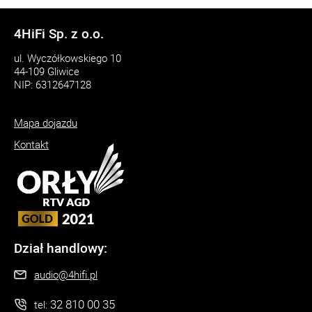
4HiFi Sp. z o.o.
ul. Wyczółkowskiego 10
44-109 Gliwice
NIP: 6312647128
Mapa dojazdu
Kontakt
Dział handlowy:
audio@4hifi.pl
32 810 00 35
tel: