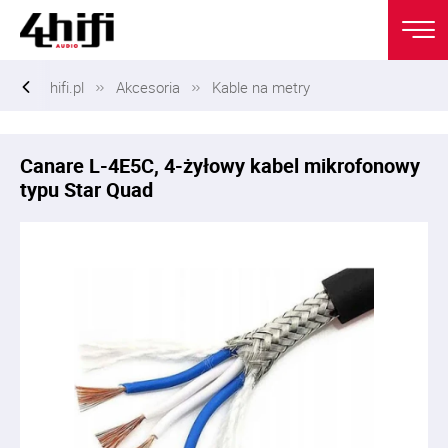
hifi.pl
Akcesoria
Kable na metry
Canare L-4E5C, 4-żyłowy kabel mikrofonowy
typu Star Quad