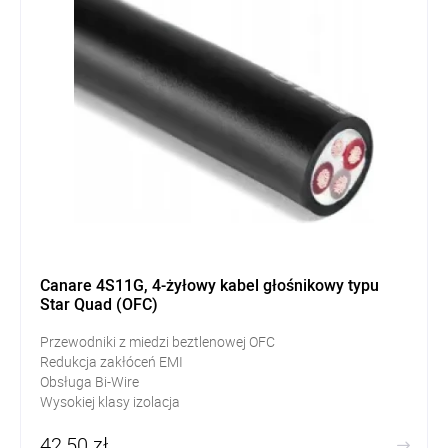
Canare 4S11G, 4-żyłowy kabel głośnikowy typu
Star Quad (OFC)
Przewodniki z miedzi beztlenowej OFC
Redukcja zakłóceń EMI
Obsługa Bi-Wire
Wysokiej klasy izolacja
42,50 zł