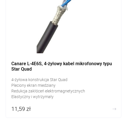
Canare L-4E6S, 4-żyłowy kabel mikrofonowy typu
Star Quad
4-żyłowa konstrukcja Star Quad
Pleciony ekran miedziany
Redukcja zakłóceń elektromagnetycznych
Elastyczny i wytrzymały
11,59 zł