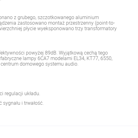
konano z grubego, szczotkowanego aluminium
ządzenia zastosowano montaż przestrzenny (point-to-
ierzchniej płycie wyeksponowano trzy transformatory
efektywności powyżej 89dB. Wyjątkową cechą tego
ć fabryczne lampy 6CA7 modelami EL34, KT77, 6550,
ym centrum domowego systemu audio.
 regulacji układu.
 sygnału i trwałość.