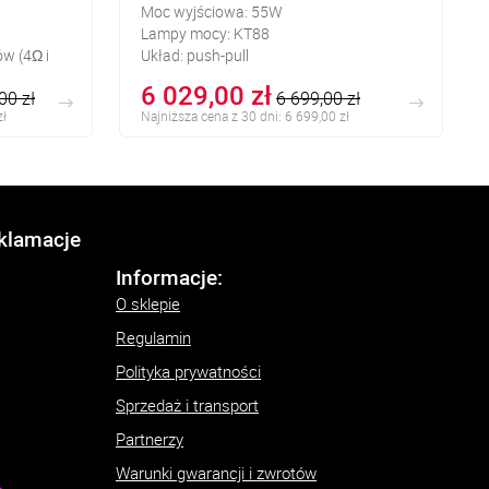
Moc wyjściowa: 55W
Lampy mocy: KT88
ów (4Ω i
Układ: push-pull
6 029,00 zł
00 zł
6 699,00 zł
zł
Najniższa cena z 30 dni: 6 699,00 zł
eklamacje
Informacje:
O sklepie
Regulamin
Polityka prywatności
Sprzedaż i transport
Partnerzy
Warunki gwarancji i zwrotów