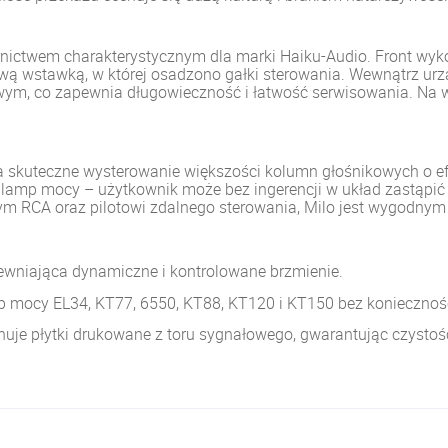
nictwem charakterystycznym dla marki Haiku-Audio. Front wy
ową wstawką, w której osadzono gałki sterowania. Wewnątrz ur
owym, co zapewnia długowieczność i łatwość serwisowania. Na w
na skuteczne wysterowanie większości kolumn głośnikowych o 
 lamp mocy – użytkownik może bez ingerencji w układ zastąpi
wym RCA oraz pilotowi zdalnego sterowania, Milo jest wygodn
ewniająca dynamiczne i kontrolowane brzmienie.
 mocy EL34, KT77, 6550, KT88, KT120 i KT150 bez konieczności
nuje płytki drukowane z toru sygnałowego, gwarantując czystość