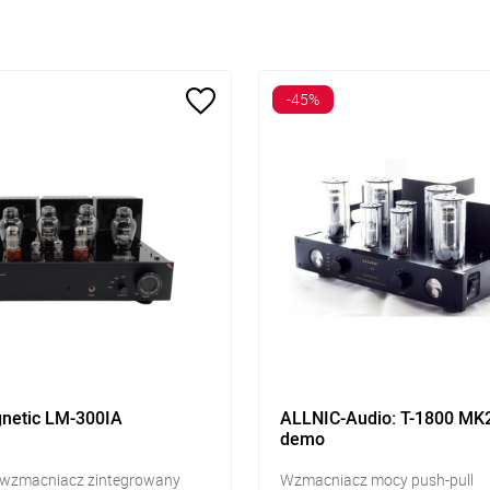
-45%
netic LM-300IA
ALLNIC-Audio: T-1800 MK2
demo
wzmacniacz zintegrowany
Wzmacniacz mocy push-pull