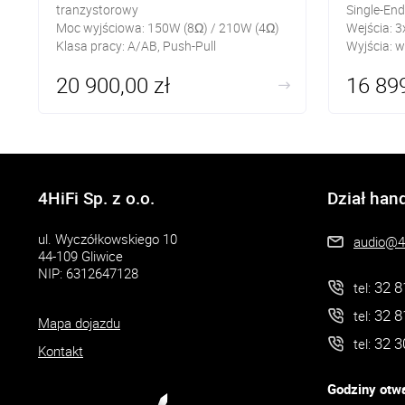
tranzystorowy
Single-End
Moc wyjściowa: 150W (8Ω) / 210W (4Ω)
Wejścia: 3
Klasa pracy: A/AB, Push-Pull
Wyjścia: w
Wejścia: 4x RCA
Sub out R
20 900,00 zł
16 899
Wyjścia: 1x głośnikowe
4HiFi Sp. z o.o.
Dział han
ul. Wyczółkowskiego 10
audio@4h
44-109 Gliwice
NIP: 6312647128
32 8
tel:
32 8
tel:
Mapa dojazdu
32 3
tel:
Kontakt
Godziny otwa