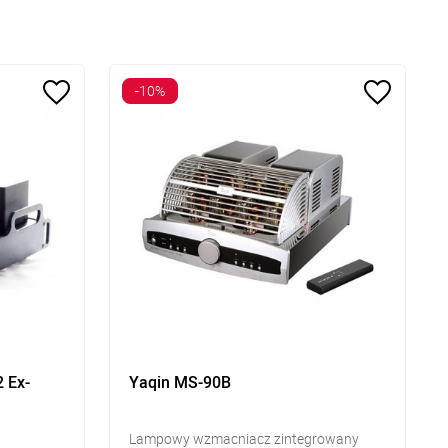
-10%
 Ex-
Yaqin MS-90B
Lampowy wzmacniacz zintegrowany