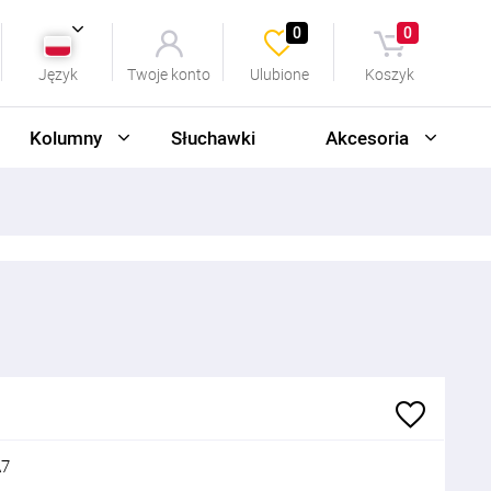
0
0
Język
Twoje konto
Ulubione
Koszyk
Kolumny
Słuchawki
Akcesoria
A7