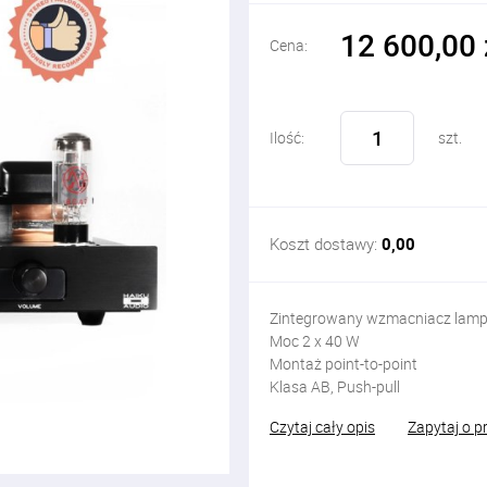
12 600,00 
Cena:
Ilość:
szt.
Koszt dostawy:
0,00
Zintegrowany wzmacniacz lam
Moc 2 x 40 W
Montaż point-to-point
Klasa AB, Push-pull
Czytaj cały opis
Zapytaj o p