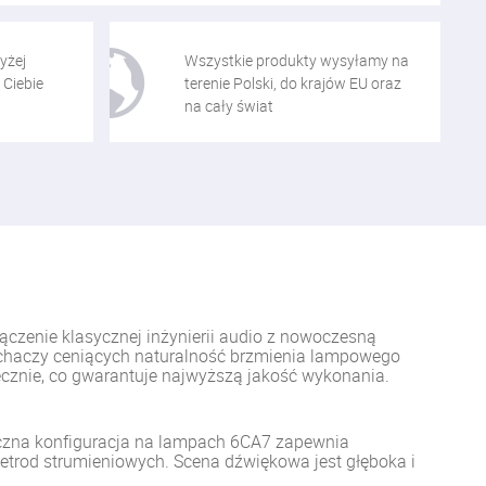
yżej
Wszystkie produkty wysyłamy na
 Ciebie
terenie Polski, do krajów EU oraz
na cały świat
czenie klasycznej inżynierii audio z nowoczesną
łuchaczy ceniących naturalność brzmienia lampowego
cznie, co gwarantuje najwyższą jakość wykonania.
ryczna konfiguracja na lampach 6CA7 zapewnia
 tetrod strumieniowych. Scena dźwiękowa jest głęboka i
.