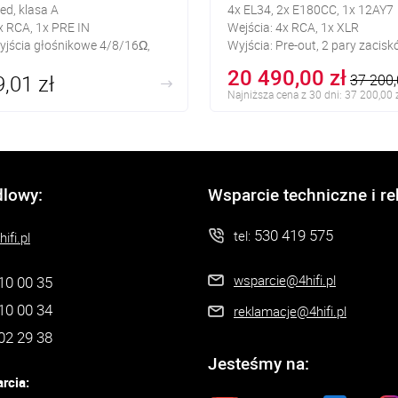
ed, klasa A
4x EL34, 2x E180CC, 1x 12AY7
x RCA, 1x PRE IN
Wejścia: 4x RCA, 1x XLR
yjścia głośnikowe 4/8/16Ω,
Wyjścia: Pre-out, 2 pary zacisk
CA
8Ω)
20 490,00 zł
,01 zł
37 200,
Najniższa cena z 30 dni: 37 200,00 
dlowy:
Wsparcie techniczne i r
530 419 575
tel:
ifi.pl
wsparcie@4hifi.pl
10 00 35
10 00 34
reklamacje@4hifi.pl
02 29 38
Jesteśmy na:
rcia: