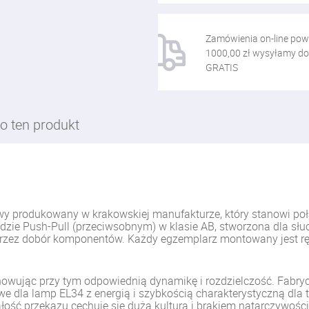
Zamówienia on-line pow
1000,00 zł wysyłamy do
GRATIS
o ten produkt
 produkowany w krakowskiej manufakturze, który stanowi połą
ładzie Push-Pull (przeciwsobnym) w klasie AB, stworzona dla s
przez dobór komponentów. Każdy egzemplarz montowany jest rę
achowując przy tym odpowiednią dynamikę i rozdzielczość. Fab
owe dla lamp EL34 z energią i szybkością charakterystyczną dla
ałość przekazu cechuje się dużą kulturą i brakiem natarczywości