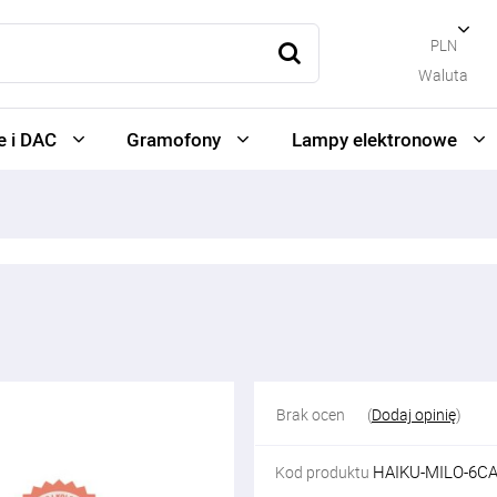
PLN
Waluta
 i DAC
Gramofony
Lampy elektronowe
Brak ocen
(
Dodaj opinię
)
HAIKU-MILO-6C
Kod produktu