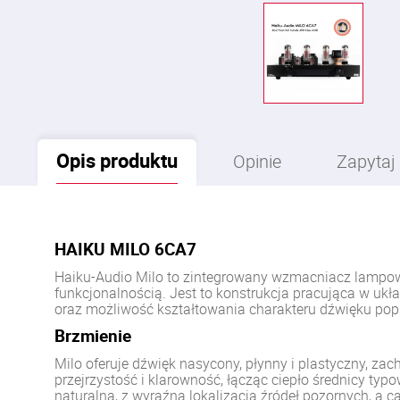
Opis
produktu
Opinie
Zapytaj
HAIKU MILO 6CA7
Haiku-Audio Milo to zintegrowany wzmacniacz lampowy
funkcjonalnością. Jest to konstrukcja pracująca w uk
oraz możliwość kształtowania charakteru dźwięku po
Brzmienie
Milo oferuje dźwięk nasycony, płynny i plastyczny, z
przejrzystość i klarowność, łącząc ciepło średnicy typ
naturalna, z wyraźną lokalizacją źródeł pozornych, a c