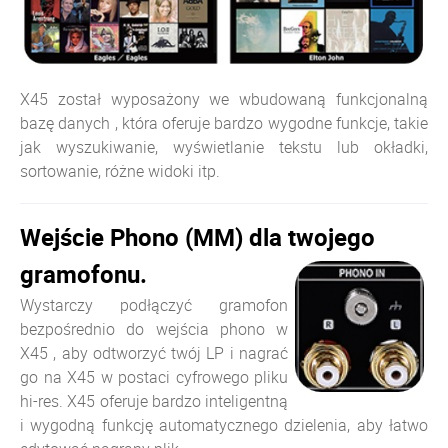
X45 został wyposażony we wbudowaną funkcjonalną
bazę danych , która oferuje bardzo wygodne funkcje, takie
jak wyszukiwanie, wyświetlanie tekstu lub okładki,
sortowanie, różne widoki itp.
Wejście Phono (MM) dla twojego
gramofonu.
Wystarczy podłączyć gramofon
bezpośrednio do wejścia phono w
X45 , aby odtworzyć twój LP i nagrać
go na X45 w postaci cyfrowego pliku
hi-res. X45 oferuje bardzo inteligentną
i wygodną funkcję automatycznego dzielenia, aby łatwo