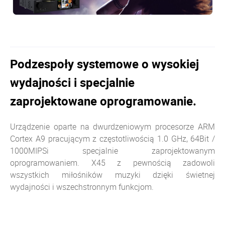
Podzespoły systemowe o wysokiej
wydajności i specjalnie
zaprojektowane oprogramowanie.
Urządzenie oparte na dwurdzeniowym procesorze ARM
Cortex A9 pracującym z częstotliwością 1.0 GHz, 64Bit /
1000MIPSi specjalnie zaprojektowanym
oprogramowaniem. X45 z pewnością zadowoli
wszystkich miłośników muzyki dzięki świetnej
wydajności i wszechstronnym funkcjom.