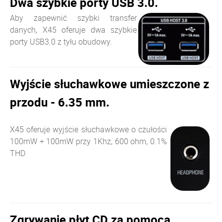
Dwa szybkie porty USB 3.0.
Aby zapewnić szybki transfer
danych, X45 oferuje dwa szybkie
porty USB3.0 z tyłu obudowy.
Wyjście słuchawkowe umieszczone z
przodu - 6.35 mm.
X45 oferuje wyjście słuchawkowe o czułości
100mW + 100mW przy 1Khz, 600 ohm, 0.1%
THD
Zgrywanie płyt CD za pomocą