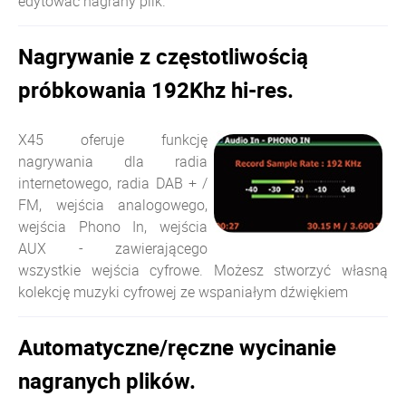
edytować nagrany plik.
Nagrywanie z częstotliwością
próbkowania 192Khz hi-res.
X45 oferuje funkcję
nagrywania dla radia
internetowego, radia DAB + /
FM, wejścia analogowego,
wejścia Phono In, wejścia
AUX - zawierającego
wszystkie wejścia cyfrowe. Możesz stworzyć własną
kolekcję muzyki cyfrowej ze wspaniałym dźwiękiem
Automatyczne/ręczne wycinanie
nagranych plików.