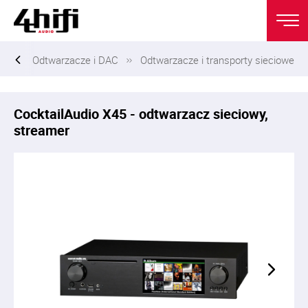
i.pl
Odtwarzacze i DAC
Odtwarzacze i transporty sieciowe
CocktailAudio X45 - odtwarzacz sieciowy,
streamer