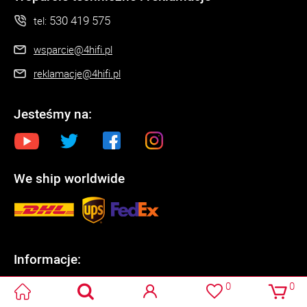
530 419 575
tel:
wsparcie@4hifi.pl
reklamacje@4hifi.pl
Jesteśmy na:
We ship worldwide
Informacje:
O sklepie
0
0
Regulamin