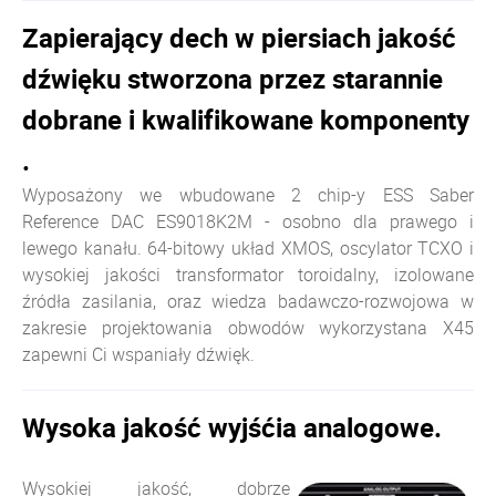
Zapierający dech w piersiach jakość
dźwięku stworzona przez starannie
dobrane i kwalifikowane komponenty
.
Wyposażony we wbudowane 2 chip-y ESS Saber
Reference DAC ES9018K2M - osobno dla prawego i
lewego kanału. 64-bitowy układ XMOS, oscylator TCXO i
wysokiej jakości transformator toroidalny, izolowane
źródła zasilania, oraz wiedza badawczo-rozwojowa w
zakresie projektowania obwodów wykorzystana X45
zapewni Ci wspaniały dźwięk.
Wysoka jakość wyjśćia analogowe.
Wysokiej jakość, dobrze