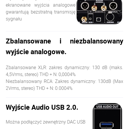
ekranowane wyjścia analogowe
gwarantują bezstratną transmisję
sygnału
Zbalansowane i niezbalansowany
wyjście analogowe.
Zbalansowane XLR: zakres dynamiczny: 130 dB (maks.
4,5Vrms, stereo) THD + N: 0,0004%
Niezbalansowany RCA: Zakres dynamiczny: 130dB (Max
2Vrms, stereo) THD + N: 0.0004%
Wyjście Audio USB 2.0.
Można podłączyć zewnętrzny DAC USB