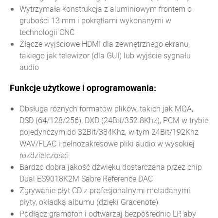
Wytrzymała konstrukcja z aluminiowym frontem o
grubości 13 mm i pokrętłami wykonanymi w
technologii CNC
Złącze wyjściowe HDMI dla zewnętrznego ekranu,
takiego jak telewizor (dla GUI) lub wyjście sygnału
audio
Funkcje użytkowe i
oprogramowania:
Obsługa różnych formatów plików, takich jak MQA,
DSD (64/128/256), DXD (24Bit/352.8Khz), PCM w trybie
pojedynczym do 32Bit/384Khz, w tym 24Bit/192Khz
WAV/FLAC i pełnozakresowe pliki audio w wysokiej
rozdzielczości
Bardzo dobra jakość dźwięku dostarczana przez chip
Dual ES9018K2M Sabre Reference DAC
Zgrywanie płyt CD z profesjonalnymi metadanymi
płyty, okładką albumu (dzięki Gracenote)
Podłącz gramofon i odtwarzaj bezpośrednio LP, aby