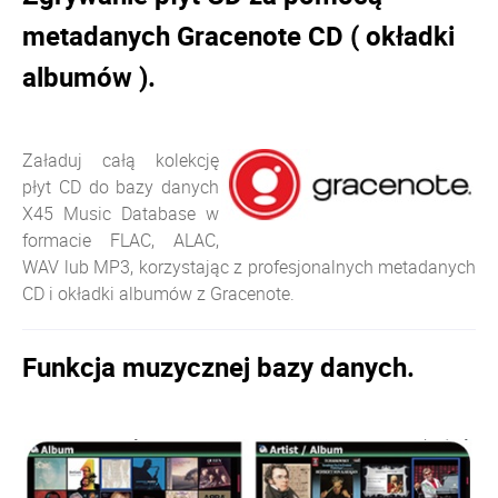
metadanych Gracenote CD ( okładki
albumów ).
Załaduj całą kolekcję
płyt CD do bazy danych
X45 Music Database w
formacie FLAC, ALAC,
WAV lub MP3, korzystając z profesjonalnych metadanych
CD i okładki albumów z Gracenote.
Funkcja muzycznej bazy danych.