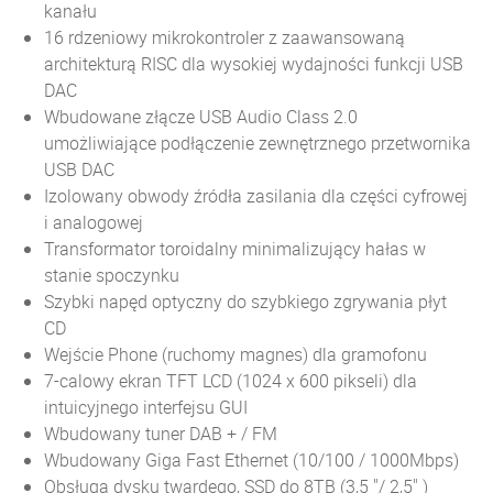
kanału
16 rdzeniowy mikrokontroler z zaawansowaną
architekturą RISC dla wysokiej wydajności funkcji USB
DAC
Wbudowane złącze USB Audio Class 2.0
umożliwiające podłączenie zewnętrznego przetwornika
USB DAC
Izolowany obwody źródła zasilania dla części cyfrowej
i analogowej
Transformator toroidalny minimalizujący hałas w
stanie spoczynku
Szybki napęd optyczny do szybkiego zgrywania płyt
CD
Wejście Phone (ruchomy magnes) dla gramofonu
7-calowy ekran TFT LCD (1024 x 600 pikseli) dla
intuicyjnego interfejsu GUI
Wbudowany tuner DAB + / FM
Wbudowany Giga Fast Ethernet (10/100 / 1000Mbps)
Obsługa dysku twardego, SSD do 8TB (3,5 "/ 2,5" )