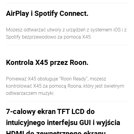
AirPlay i Spotify Connect.
Możesz odtwarzać utwory z urządzeń z systemem iOS i z
Spotify bezprzewodowo za pomoca X45.
Kontrola X45 przez Roon.
Ponieważ X45 obsługuje "Roon Ready", możesz
kontrolować X45 za pomocą Roona, który jest świetnym
odtwarzaczem muzyki.
7-calowy ekran TFT LCD do
intuicyjnego interfejsu GUI i wyjścia
HDMI do zewnętrznego ekranu.