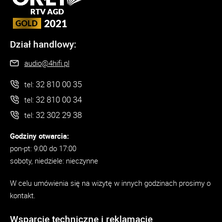
Dział handlowy:
audio@4hifi.pl
32 810 00 35
tel:
32 810 00 34
tel:
32 302 29 38
tel:
Godziny otwarcia:
pon-pt: 9:00 do 17:00
soboty, niedziele: nieczynne
W celu umówienia się na wizytę w innych godzinach prosimy o
kontakt.
Wsparcie techniczne i reklamacje