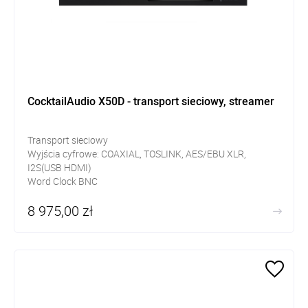
CocktailAudio X50D - transport sieciowy, streamer
Transport sieciowy
Wyjścia cyfrowe: COAXIAL, TOSLINK, AES/EBU XLR,
I2S(USB HDMI)
Word Clock BNC
Wejścia cyfrowe: COAXIAL, TOSLINK, AES/EBU XLR
8 975,00 zł
Procesor ARM Cortex A9
Obsługa do 8TB pamięci masowej