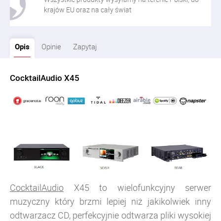
krajów EU oraz na cały świat
Opis
Opinie
Zapytaj
CocktailAudio X45
CocktailAudio
X45 to wielofunkcyjny serwer
muzyczny który brzmi lepiej niż jakikolwiek inny
odtwarzacz CD, perfekcyjnie odtwarza pliki wysokiej