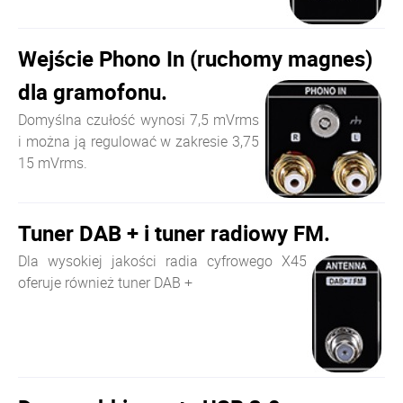
Wejście Phono In (ruchomy magnes)
dla gramofonu.
Domyślna czułość wynosi 7,5 mVrms
i można ją regulować w zakresie 3,75
15 mVrms.
Tuner DAB + i tuner radiowy FM.
Dla wysokiej jakości radia cyfrowego X45
oferuje również tuner DAB +