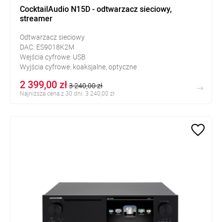
CocktailAudio N15D - odtwarzacz sieciowy,
streamer
Odtwarzacz sieciowy
DAC:
ES9018K2M
Wejścia cyfrowe: USB
Wyjścia cyfrowe:
koaksjalne, optyczne
Wyjścia analogowe: RCA, słuchawkowe jack 6,35mm
2 399,00 zł
3 240,00 zł
Najniższa cena z 30 dni: 3 240,00 zł