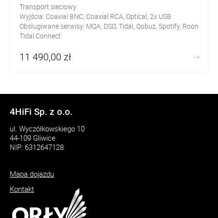
Transport sieciowy
Wyjścia: Coaxial BNC, Coaxial RCA, Optical, 2x USB
Obsługiwane serwisy: MQA, DSD, Tidal, Qobuz, Spotify, Roon
Tidal Connect
MQA, DSD 512
11 490,00 zł
4HiFi Sp. z o.o.
ul. Wyczółkowskiego 10
44-109 Gliwice
NIP: 6312647128
Mapa dojazdu
Kontakt