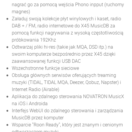
nagrać go za pomocą wejścia Phono inpput (ruchomy
magnes)
Załaduj swoją kolekcje płyt winylowych i kaset, radio
DAB + / FM, radio internetowe do X45 MusicDB za
pomocą funkcji nagrywania z wysoką częstotliwością
próbkowania 192Khz
Odtwarzaj pliki hi-res (takie jak MQA, DSD itp.) na
swoim komputerze bezpośrednio przez X45 dzięki
zaawansowanej funkcji USB DAC
Wszechstronne funkcje sieciowe
Obsługa głównych serwisów oferujących treaming
muzyki (TIDAL, TIDAL MQA, Deezer, Qobuz, Napster) i
Internet Radio (Airable)
Aplikacja do zdalnego sterowania NOVATRON MusicX
na iOS i Androida
Interfejs WebUI do zdalnego sterowania i zarządzania
MusicDB przez komputer
Wsparcie "Roon Ready", który jest znanym i cenionym
odtwarzaczem muzyki.