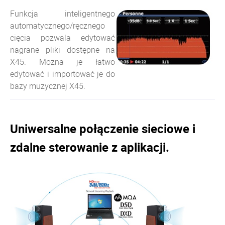
Funkcja inteligentnego
automatycznego/ręcznego
cięcia pozwala edytować
nagrane pliki dostępne na
X45. Można je łatwo
edytować i importować je do
bazy muzycznej X45.
Uniwersalne połączenie sieciowe i
zdalne sterowanie z aplikacji.