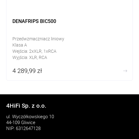
DENAFRIPS BIC500
Przedwzmaczniacz liniowy
Klasa A
Wejścia: 2xXLR, 1xRCA
Wyjścia: XLR, RCA
4 289,99 zł
4HiFi Sp. z o.o.
ul. Wyczółkowskiego 10
44-109 Gliwice
NIP: 6312647128