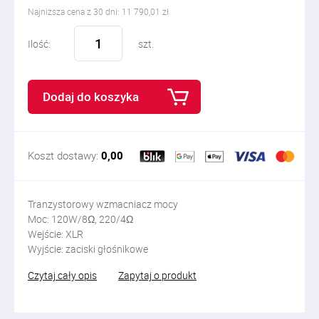
Najniższa cena z 30 dni: 11 790,01 zł
Ilość:
szt.
Dodaj do koszyka
Koszt dostawy:
0,00
Tranzystorowy wzmacniacz mocy
Moc: 120W/8Ω, 220/4Ω
Wejście: XLR
Wyjście: zaciski głośnikowe
Czytaj cały opis
Zapytaj o produkt