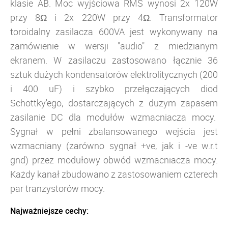
klasie AB. Moc wyjściowa RMS wynosi 2x 120W
przy 8Ω i 2x 220W przy 4Ω. Transformator
toroidalny zasilacza 600VA jest wykonywany na
zamówienie w wersji "audio" z miedzianym
ekranem. W zasilaczu zastosowano łącznie 36
sztuk dużych kondensatorów elektrolitycznych (200
i 400 uF) i szybko przełączających diod
Schottky'ego, dostarczających z dużym zapasem
zasilanie DC dla modułów wzmacniacza mocy.
Sygnał w pełni zbalansowanego wejścia jest
wzmacniany (zarówno sygnał +ve, jak i -ve w.r.t
gnd) przez modułowy obwód wzmacniacza mocy.
Każdy kanał zbudowano z zastosowaniem czterech
par tranzystorów mocy.
Najważniejsze cechy: