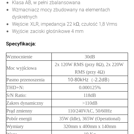
Klasa AB, w pełni zbalansowana
Wzmacniacz mocy zbudowany na elementach
dyskretnych
Wejście: XLR, impedancja 22 kΩ, czułość 1,8 Vrms
Wyjście: zaciski głośnikowe 4 mm
Specyfikacja:
Wzmocnienie
30dB
2x 120W RMS (przy 8Ω), 2x 220W
Moc wyjściowa
RMS (przy 4Ω)
10-80kHz（-2.2dB）
Pasmo przenoszenia
THD+N:
0.000125%
S/N Ratio:
118dB
Zakres dynamiczny
>110dB
Prąd zmienny
110/240VAC, 50/60Hz
Pobór energii
35W (Idle), 365W (Operational)
Wymiary
320mm x 400mm x 140mm