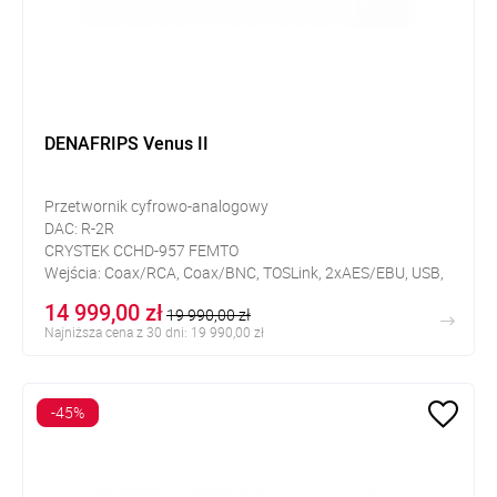
DENAFRIPS Venus II
Przetwornik cyfrowo-analogowy
DAC: R-2R
CRYSTEK CCHD-957 FEMTO
Wejścia: Coax/RCA, Coax/BNC, TOSLink, 2xAES/EBU, USB,
I²S/HDMI
14 999,00 zł
19 990,00 zł
Wyjścia: XLR, RCA
Najniższa cena z 30 dni: 19 990,00 zł
-45%