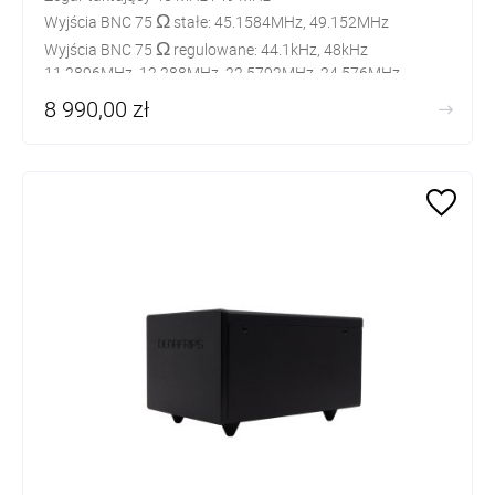
Ω
Wyjścia BNC 75
stałe: 45.1584MHz, 49.152MHz
Ω
​Wyjścia BNC 75
regulowane: 44.1kHz, 48kHz
11.2896MHz, 12.288MHz, 22.5792MHz, 24.576MHz
8 990,00 zł