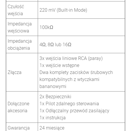
Czułość
220 mV (Built-in Mode)
wejścia
Impedancja
100kΩ
wejściowa
Impedancja
4Ω, 8Ω lub 16Ω
obciążenia
3x wejścia liniowe RCA (paray)
1x wejście wstępne
Złącza
Dwa komplety zacisków śrubowych
kompatybilnych z wtyczkami
bananowymi
2x Bezpieczniki
Dołączone
1x Pilot zdalnego sterowania
akcesoria
1x Odłączalny przewód zasilający
1x instrukcja
Gwarancja
24 miesiące