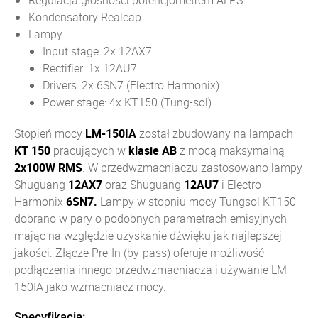
Regulacja głośności potencjometrem ALPS
Kondensatory Realcap.
Lampy:
Input stage: 2x 12AX7
Rectifier: 1x 12AU7
Drivers: 2x 6SN7 (Electro Harmonix)
Power stage: 4x KT150 (Tung-sol)
Stopień mocy
LM-150IA
został zbudowany na lampach
KT 150
pracujących w
klasie AB
z mocą maksymalną
2x100W RMS
. W przedwzmacniaczu zastosowano lampy
Shuguang
12AX7
oraz Shuguang
12AU7
i Electro
Harmonix
6SN7
.
Lampy w stopniu mocy Tungsol KT150
dobrano w pary o podobnych parametrach emisyjnych
mając na względzie uzyskanie dźwięku jak najlepszej
jakości. Złącze Pre-In (by-pass) oferuje możliwość
podłączenia innego przedwzmacniacza i używanie LM-
150IA jako wzmacniacz mocy.
Specyfikacja: