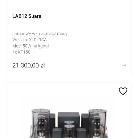
LAB12 Suara
Lampowy wzmacniacz mocy
Wejścia: XLR, RCA
Moc: 50W na kanał
4x KT150
kompatybilny z lampami 6550, KT88
21 300,00 zł