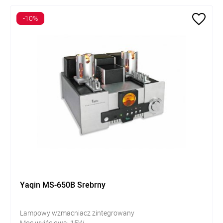
-10%
Yaqin MS-650B Srebrny
Lampowy wzmacniacz zintegrowany
Moc wyjściowa: 15W