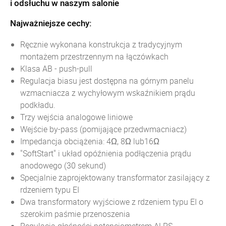
i odsłuchu w naszym salonie
Najważniejsze cechy:
Ręcznie wykonana konstrukcja z tradycyjnym
montażem przestrzennym na łączówkach
Klasa AB - push-pull
Regulacja biasu jest dostępna na górnym panelu
wzmacniacza z wychyłowym wskaźnikiem prądu
podkładu.
Trzy wejścia analogowe liniowe
Wejście by-pass (pomijające przedwmacniacz)
Impedancja obciążenia: 4Ω, 8Ω lub16Ω
"SoftStart" i układ opóźnienia podłączenia prądu
anodowego (30 sekund)
Specjalnie zaprojektowany transformator zasilający z
rdzeniem typu EI
Dwa transformatory wyjściowe z rdzeniem typu EI o
szerokim paśmie przenoszenia