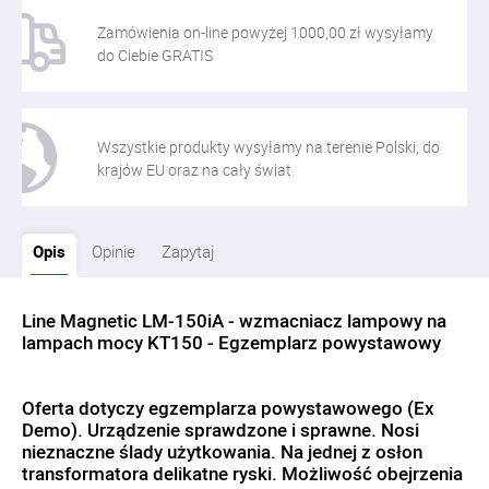
Zamówienia on-line powyżej 1000,00 zł wysyłamy
do Ciebie GRATIS
Wszystkie produkty wysyłamy na terenie Polski, do
krajów EU oraz na cały świat
Opis
Opinie
Zapytaj
Line Magnetic LM-150iA - wzmacniacz lampowy na
lampach mocy KT150 - Egzemplarz powystawowy
Oferta dotyczy egzemplarza powystawowego (Ex
Demo). Urządzenie sprawdzone i sprawne. Nosi
nieznaczne ślady użytkowania. Na jednej z osłon
transformatora delikatne ryski. Możliwość obejrzenia