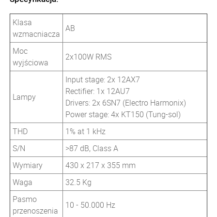
Klasa
AB
wzmacniacza
Moc
2x100W RMS
wyjściowa
Input stage: 2x 12AX7
Rectifier: 1x 12AU7
Lampy
Drivers: 2x 6SN7 (Electro Harmonix)
Power stage: 4x KT150 (Tung-sol)
THD
1% at 1 kHz
S/N
>87 dB, Class A
Wymiary
430 x 217 x 355 mm
Waga
32.5 Kg
Pasmo
10 - 50.000 Hz
przenoszenia