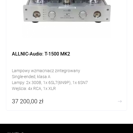
ALLNIC-Audio: T-1500 MK2
Lampowy wzmacniacz zintegrowany
Single-ended, klasa A
Lampy: 2x 300B, 1x 6SL7(6N9P), 1x 6SN7
Wejścia: 4x RCA, 1x XLR
Wyjścia: Pre-out, 2 pary zacisków (4Ω i 8Ω)
37 200,00 zł