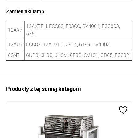
Zamienniki lamp:
12AX7EH, ECC83, E83CC, CV4004, ECC803,
12AX7
5751
12AU7
ECC82, 12AU7EH, 5814, 6189, CV4003
6SN7
6NP8, 6H8C, 6H8M, 6F8G, CV181, QB65, ECC32
Produkty z tej samej kategorii