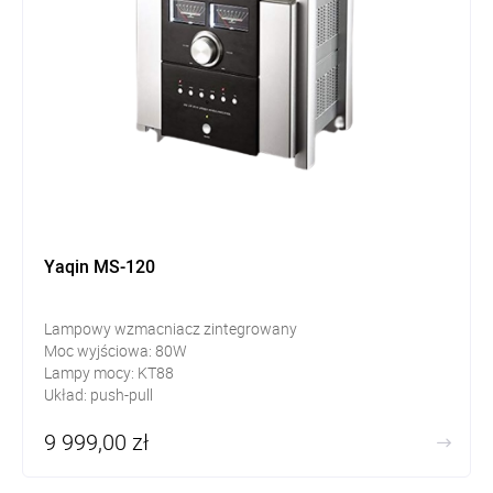
Yaqin MS-120
Lampowy wzmacniacz zintegrowany
Moc wyjściowa: 80W
Lampy mocy: KT88
Układ: push-pull
9 999,00 zł