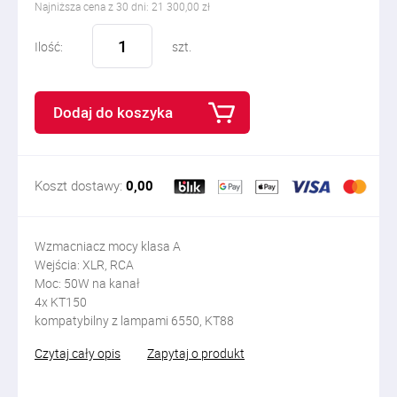
Najniższa cena z 30 dni: 21 300,00 zł
Ilość:
szt.
Dodaj do koszyka
Koszt dostawy:
0,00
Wzmacniacz mocy klasa A
Wejścia: XLR, RCA
Moc: 50W na kanał
4x KT150
kompatybilny z lampami 6550, KT88
Czytaj cały opis
Zapytaj o produkt