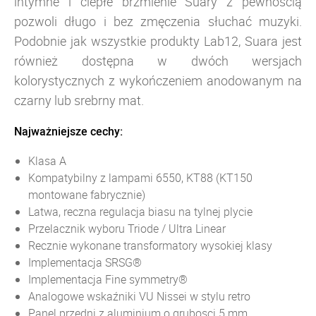
intymne i ciepłe brzmienie Suary z pewnością
pozwoli długo i bez zmęczenia słuchać muzyki.
Podobnie jak wszystkie produkty Lab12, Suara jest
również dostępna w dwóch wersjach
kolorystycznych z wykończeniem anodowanym na
czarny lub srebrny mat.
Najważniejsze cechy:
Klasa A
Kompatybilny z lampami 6550, KT88 (KT150
montowane fabrycznie)
Latwa, reczna regulacja biasu na tylnej plycie
Przelacznik wyboru Triode / Ultra Linear
Recznie wykonane transformatory wysokiej klasy
Implementacja SRSG®
Implementacja Fine symmetry®
Analogowe wskaźniki VU Nissei w stylu retro
Panel przedni z aluminium o grubosci 5 mm