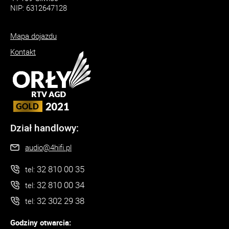
NIP: 6312647128
Mapa dojazdu
Kontakt
Dział handlowy:
audio@4hifi.pl
32 810 00 35
tel:
32 810 00 34
tel:
32 302 29 38
tel:
Godziny otwarcia: