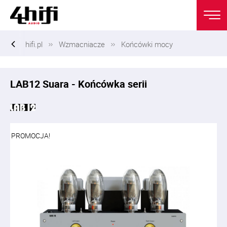
hifi.pl
Wzmacniacze
Końcówki mocy
LAB12 Suara - Końcówka serii
PROMOCJA!