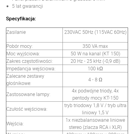
5 lat gwarancji
Specyfikacja:
Zasilanie
230VAC 50Hz (115VAC 60Hz)
Pobór mocy:
350 VA max
Moc wyjściowa:
50 W na kanal (KT 150)
Zakres częstotliwości:
20 Hz - 25 kHz (-0,9 dB)
Impedancja wejściowa:
100 kΩ
Zalecane zestawy
4 - 8 Ω
głośnikowe:
4x podwójne triody, 4x
Zastosowane lampy:
pentody mocy KT-150
tryb triodowy 1,8 V / tryb ultra
Czułość wejściowa:
liniowy 1,5 V
1x niezbalansowane liniowe
Wejścia:
stereo (zlacza RCA i XLR)