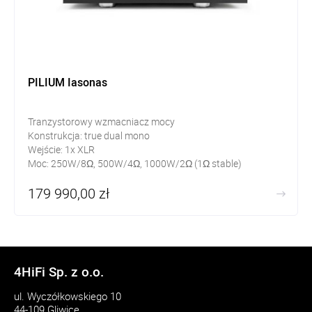
PILIUM Iasonas
Tranzystorowy wzmacniacz mocy
Konstrukcja: true dual mono
Wejście: 1x XLR
Moc: 250W/8Ω, 500W/4Ω, 1000W/2Ω (1Ω stable)
179 990,00 zł
4HiFi Sp. z o.o.
ul. Wyczółkowskiego 10
44-109 Gliwice