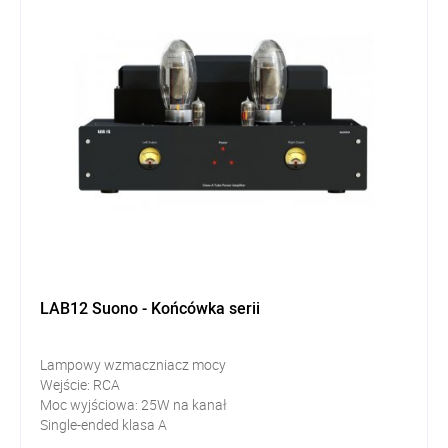
LAB12 Suono - Końcówka serii
Lampowy wzmaczniacz mocy
Wejście: RCA
Moc wyjściowa: 25W na kanał
Single-ended klasa A
Lampy: KT150