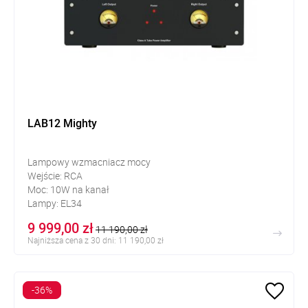
LAB12 Mighty
Lampowy wzmacniacz mocy
Wejście: RCA
Moc: 10W na kanał
Lampy: EL34
Kompatybilny z 6550, KT88
9 999,00 zł
11 190,00 zł
Najniższa cena z 30 dni: 11 190,00 zł
-36%