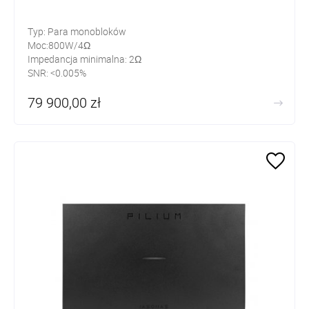
Typ: Para monobloków
Moc:800W/4Ω
Impedancja minimalna: 2Ω
SNR: <0.005%
79 900,00 zł