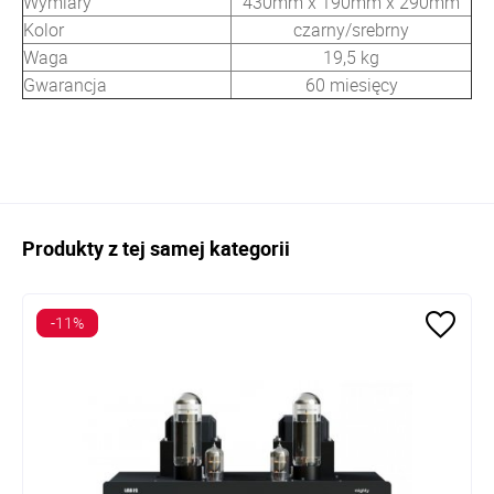
Wymiary
430mm x 190mm x 290mm
Kolor
czarny/srebrny
Waga
19,5 kg
Gwarancja
60 miesięcy
Produkty z tej samej kategorii
-11%