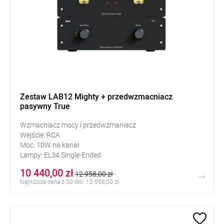
Zestaw LAB12 Mighty + przedwzmacniacz
pasywny True
Wzmacniacz mocy i przedwzmaniacz
Wejście: RCA
Moc: 10W na kanał
Lampy: EL34 Single-Ended
Kompatybilny z 6550, KT88
10 440,00 zł
12 958,00 zł
Najniższa cena z 30 dni: 12 958,00 zł