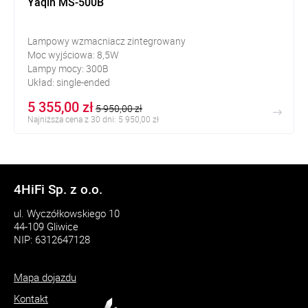
Yaqin MS-500B
Lampowy wzmacniacz zintegrowany
Moc wyjściowa: 8,5W
Lampy mocy: 300B
Układ: single-ended
5 355,00 zł
5 950,00 zł
Najniższa cena z 30 dni: 5 950,00 zł
4HiFi Sp. z o.o.
ul. Wyczółkowskiego 10
44-109 Gliwice
NIP: 6312647128
Mapa dojazdu
Kontakt