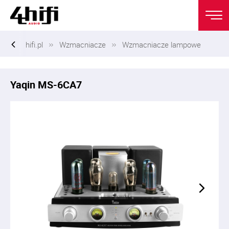
hifi.pl
Wzmacniacze
Wzmacniacze lampowe
Yaqin MS-6CA7