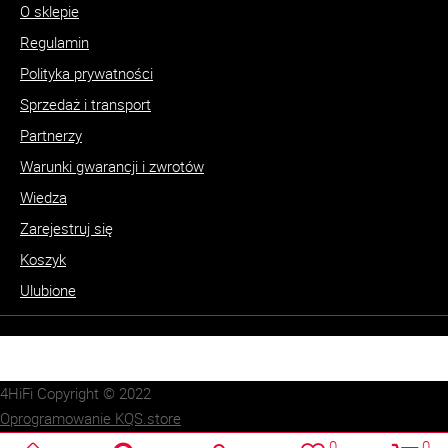
O sklepie
Regulamin
Polityka prywatności
Sprzedaż i transport
Partnerzy
Warunki gwarancji i zwrotów
Wiedza
Zarejestruj się
Koszyk
Ulubione
4HiFi Copyright © 2022
Oprogramowanie KQS.store
Realizacja:
SUCRO.pl
0
0