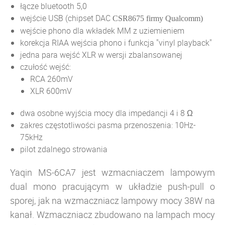
łącze bluetooth 5,0
wejście USB (chipset DAC
CSR8675 firmy Qualcomm)
wejście phono dla wkładek MM z uziemieniem
korekcja RIAA wejścia phono i funkcja "vinyl playback"
jedna para wejść XLR w wersji zbalansowanej
czułość wejść:
RCA 260mV
XLR 600mV
dwa osobne wyjścia mocy dla impedancji 4 i 8 Ω
zakres częstotliwości pasma przenoszenia: 10Hz-
75kHz
pilot zdalnego strowania
Yaqin MS-6CA7 jest wzmacniaczem lampowym
dual mono pracującym w układzie push-pull o
sporej, jak na wzmaczniacz lampowy mocy 38W na
kanał. Wzmaczniacz zbudowano na lampach mocy