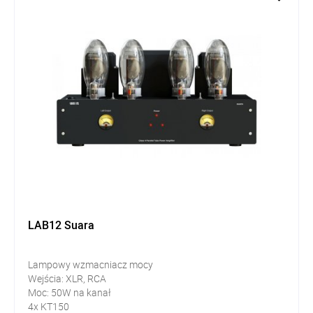
LAB12 Suara
Lampowy wzmacniacz mocy
Wejścia: XLR, RCA
Moc: 50W na kanał
4x KT150