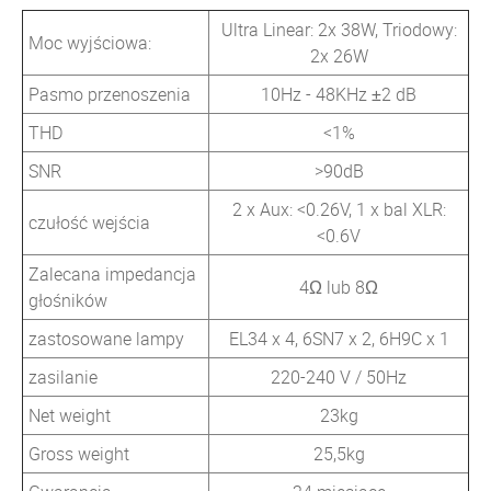
Ultra Linear: 2x 38W, Triodowy:
Moc wyjściowa:
2x 26W
Pasmo przenoszenia
10Hz - 48KHz ±2 dB
THD
<1%
SNR
>90dB
2 x Aux: <0.26V, 1 x bal XLR:
czułość wejścia
<0.6V
Zalecana impedancja
4Ω lub 8Ω
głośników
zastosowane lampy
EL34 x 4, 6SN7 x 2, 6H9C x 1
zasilanie
220-240 V / 50Hz
Net weight
23kg
Gross weight
25,5kg