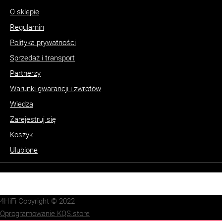
O sklepie
Regulamin
Polityka prywatności
Sprzedaż i transport
Partnerzy
Warunki gwarancji i zwrotów
Wiedza
Zarejestruj się
Koszyk
Ulubione
4HiFi Copyright © 2022
Oprogramowanie KQS.store