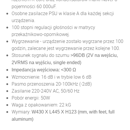
pojemności 60 000uF.
Osobne zasilacze PSU w klasie A dla każdej sekcji
urządzenia.
100 stopni regulacji głośności w matrycy
przekaźnikowo-opornikowej.
Wygrzewanie - urządzenie zostało wygrzane przez 100
godzin, zalecane jest wygrzewanie przez kolejne 100.
Stosunek sygnału do szumu
>96DB (2V na wejściu,
2VRMS na wyjściu, single ended)
Ω
Impedancja wejściowa: <300
Wzmocnienie: 16 dB i w trybie low 6 dB
Pasmo przenoszenia 20-100kHz (-2dB)
Zasilanie 220-240V AC, 50/60 Hz
Pobór energii: 50W
Waga z opakowaniem: 22 kG
Wymiary:
W430 X L445 X H123 (mm, with feet, full
aluminum)