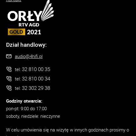
Dział handlowy:
audio@4hifi.pl
32 810 00 35
tel:
32 810 00 34
tel:
32 302 29 38
tel:
Godziny otwarcia:
pon-pt: 9:00 do 17:00
soboty, niedziele: nieczynne
W celu umówienia się na wizytę w innych godzinach prosimy o