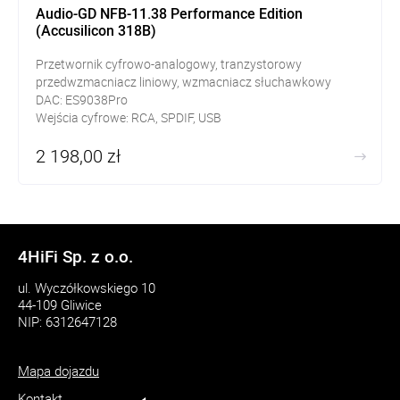
Audio-GD NFB-11.38 Performance Edition
(Accusilicon 318B)
Przetwornik cyfrowo-analogowy, tranzystorowy
przedwzmacniacz liniowy, wzmacniacz słuchawkowy
DAC: ES9038Pro
Wejścia cyfrowe: RCA, SPDIF, USB
Wyjścia RCA, słuchawkowe Jack 6,3mm
2 198,00 zł
4HiFi Sp. z o.o.
ul. Wyczółkowskiego 10
44-109 Gliwice
NIP: 6312647128
Mapa dojazdu
Kontakt