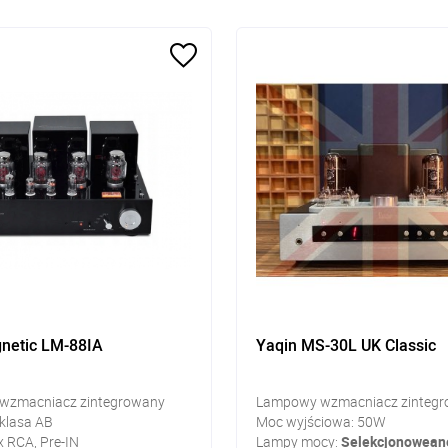
netic LM-88IA
Yaqin MS-30L UK Classic
wzmacniacz zintegrowany
Lampowy wzmacniacz zinteg
 klasa AB
Moc wyjściowa: 50W
x RCA, Pre-IN
Lampy mocy:
Selekcjonowea