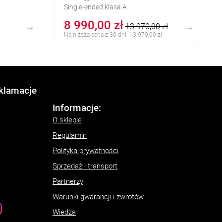
Single-ended klasa A
Lampy: KT150
8 990,00 zł
13 970,00 zł
Najniższa cena z 30 dni: 13 970,00 zł
eklamacje
Informacje:
O sklepie
Regulamin
Polityka prywatności
Sprzedaż i transport
Partnerzy
Warunki gwarancji i zwrotów
Wiedza