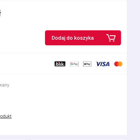
ł
Dodaj do koszyka
owany
rodukt