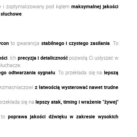
ny i zoptymalizowany pod kątem
maksymalnej jakości
 słuchowe
.
ycon
to gwarancja
stabilnego i czystego zasilania
. To
ości
. Ich
precyzja i detaliczność
pozwolą Ci usłyszeć w
słuchacze.
ego odtwarzania sygnału
. To przekłada się na
lepszą
a wzmacniaczowi
z łatwością wysterować nawet trudne
 przekłada się na
lepszy atak, timing i wrażenie "żywej"
 to
poprawa jakości dźwięku w zakresie wysokich