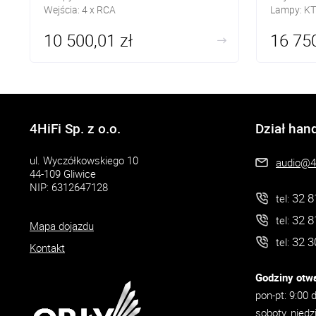
Wejścia: 4 x RCA
Lampy: KT
Moc: 2 x 
10 500,01 zł
16 750
Wyjścia: z
4HiFi Sp. z o.o.
Dział han
ul. Wyczółkowskiego 10
audio@4h
44-109 Gliwice
NIP: 6312647128
32 8
tel:
32 8
tel:
Mapa dojazdu
32 3
tel:
Kontakt
Godziny otwa
pon-pt: 9:00 
soboty, niedz