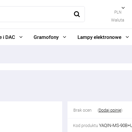
PLN
Waluta
 i DAC
Gramofony
Lampy elektronowe
Brak ocen
(
Dodaj opinię
)
YAQIN-MS-90B+
Kod produktu