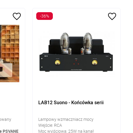
-36%
LAB12 Suono - Końcówka serii
rowany
Lampowy wzmaczniacz mocy
Wejście: RCA
ne PSVANE
Moc wyjściowa: 25W na kanał