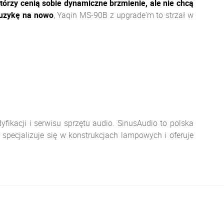
órzy cenią sobie dynamiczne brzmienie, ale nie chcą
muzykę na nowo
, Yaqin MS-90B z upgrade'm to strzał w
kacji i serwisu sprzętu audio. SinusAudio to polska
 specjalizuje się w konstrukcjach lampowych i oferuje