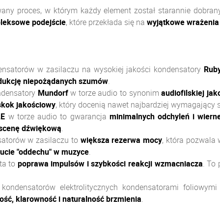
wany proces, w którym każdy element został starannie dobra
leksowe podejście
, które przekłada się na
wyjątkowe wrażenia
satorów w zasilaczu na wysokiej jakości kondensatory
Rub
redukcję niepożądanych szumów
.
densatory
Mundorf
w torze audio to synonim
audiofilskiej jak
kok jakościowy
, który docenią nawet najbardziej wymagający 
LE
w torze audio to gwarancja
minimalnych odchyleń i wiern
ą scenę dźwiękową
.
torów w zasilaczu to
większa rezerwa mocy
, która pozwal
zucie "oddechu" w muzyce
.
ta to
poprawa impulsów i szybkości reakcji wzmacniacza
. To
ondensatorów elektrolitycznych kondensatorami foliowymi
ność, klarowność i naturalność brzmienia
.