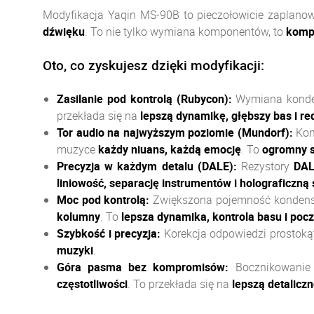
Modyfikacja Yaqin MS-90B to pieczołowicie zaplano
dźwięku
. To nie tylko wymiana komponentów, to
komp
Oto, co zyskujesz dzięki modyfikacji:
Zasilanie pod kontrolą (Rubycon):
Wymiana konden
przekłada się na
lepszą dynamikę, głębszy bas i 
Tor audio na najwyższym poziomie (Mundorf):
Kon
muzyce
każdy niuans, każdą emocję
. To
ogromny s
Precyzja w każdym detalu (DALE):
Rezystory
DA
liniowość, separację instrumentów i holograficzn
Moc pod kontrolą:
Zwiększona pojemność kondensa
kolumny
. To
lepsza dynamika, kontrola basu i poc
Szybkość i precyzja:
Korekcja odpowiedzi prostoką
muzyki
.
Góra pasma bez kompromisów:
Bocznikowanie k
częstotliwości
. To przekłada się na
lepszą detalicz