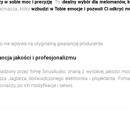
y w sobie moc i precyzję
. To i
dealny wybór dla melomanów, kt
acniacza, który
wzbudzi w Tobie emocje i pozwoli Ci odkryć 
 nie wpływa na oryginalną gwarancję producenta.
ncja jakości i profesjonalizmu
zony przez firmę SinusAudio, znaną z wysokiej jakości modyfi
za Jaglarza, doświadczonego elektronika i projektanta. Firma
niaczy, po ich modyfikacje i serwis.