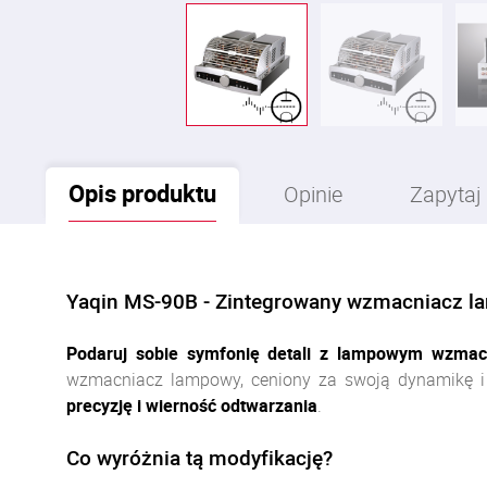
Opis
produktu
Opinie
Zapytaj
Yaqin MS-90B - Zintegrowany wzmacniacz la
Podaruj sobie symfonię detali z lampowym wzmac
wzmacniacz lampowy, ceniony za swoją dynamikę i
precyzję i wierność odtwarzania
.
Co wyróżnia tą modyfikację?