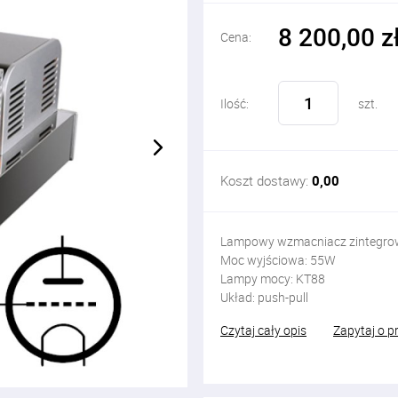
8 200,00 z
Cena:
Ilość:
szt.
Koszt dostawy:
0,00
Lampowy wzmacniacz zintegr
Moc wyjściowa: 55W
Lampy mocy: KT88
Układ: push-pull
Czytaj cały opis
Zapytaj o p