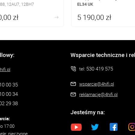
88, 12AU7, 12BH7
EL34 UK
42W
Układ: push-pull
,00 zł
5 190,00 zł
aciski głośnikowe
dlowy:
Wsparcie techniczne i r
530 419 575
tel:
ifi.pl
wsparcie@4hifi.pl
10 00 35
10 00 34
reklamacje@4hifi.pl
02 29 38
Jesteśmy na:
rcia:
do 17:00
iele: nieczynne