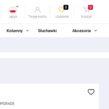
0
0
Język
Twoje konto
Ulubione
Koszyk
Kolumny
Słuchawki
Akcesoria
UPGRADE