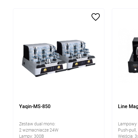
Yaqin-MS-850
Line Mag
Zestaw dual mono:
Lampowy 
2 wzmacniacze 24W
Push-pull,
Lampy: 300B
Wejścia: 3