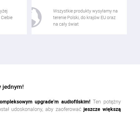
yżej
Wszystkie produkty wysyłamy na
 Ciebie
terenie Polski, do krajów EU oraz
na cały świat
w jednym!
ompleksowym upgrade'm audiofilskim!
Ten potężny
stał udoskonalony, aby zaoferować
jeszcze większą