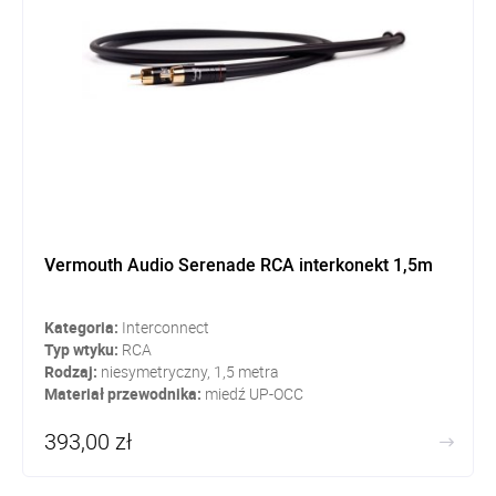
Vermouth Audio Serenade RCA interkonekt 1,5m
Kategoria:
Interconnect
Typ wtyku:
RCA
Rodzaj:
niesymetryczny, 1,5 metra
Materiał przewodnika:
miedź UP-OCC
393,00 zł