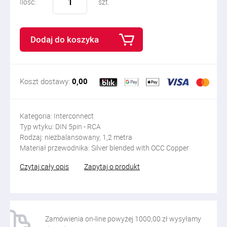
Ilość:
szt.
Dodaj do koszyka
Koszt dostawy:
0,00
Kategoria: Interconnect
Typ wtyku: DIN 5pin - RCA
Rodzaj: niezbalansowany, 1,2 metra
Materiał przewodnika: Silver blended with OCC Copper
Czytaj cały opis
Zapytaj o produkt
Zamówienia on-line powyżej 1000,00 zł wysyłamy