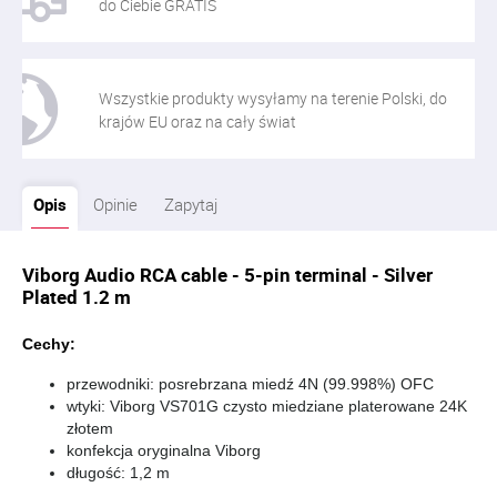
do Ciebie GRATIS
Wszystkie produkty wysyłamy na terenie Polski, do
krajów EU oraz na cały świat
Opis
Opinie
Zapytaj
Viborg Audio RCA cable - 5-pin terminal - Silver
Plated 1.2 m
Cechy:
przewodniki: posrebrzana miedź 4N (99.998%) OFC
wtyki: Viborg VS701G czysto miedziane platerowane 24K
złotem
konfekcja oryginalna Viborg
długość: 1,2 m