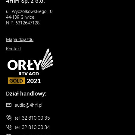
4HiFi Sp. z o.o.
ul. Wyczółkowskiego 10
44-109 Gliwice
NIP: 6312647128
Mapa dojazdu
Kontakt
Dział handlowy:
audio@4hifi.pl
32 810 00 35
tel:
32 810 00 34
tel: