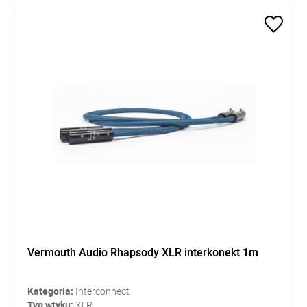
Vermouth Audio Rhapsody XLR interkonekt 1m
Kategoria:
Interconnect
Typ wtyku:
XLR