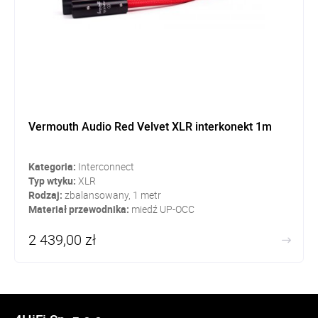
Vermouth Audio Red Velvet XLR interkonekt 1m
Kategoria:
Interconnect
Typ wtyku:
XLR
Rodzaj:
zbalansowany, 1 metr
Materiał przewodnika:
miedź UP-OCC
2 439,00 zł