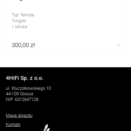
Typ: Tetroda
Tungsol
1 sztuka
300,00 zł
4HiFi Sp. z o.o.
ul. Wyczółkowskiego 10
44-109 Gliwice
NIP: 6312647128
Mapa dojazdu
Kontakt