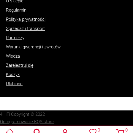
O sklepie
Regulamin
Polityka prywatności
Sprzedaż i transport
Partnerzy
Warunki gwarancji i zwrotów
Wiedza
Zarejestruj się
Koszyk
Ulubione
4HiFi Copyright © 2022
Oprogramowanie KQS.store
Realizacja:
SUCRO.pl
0
0