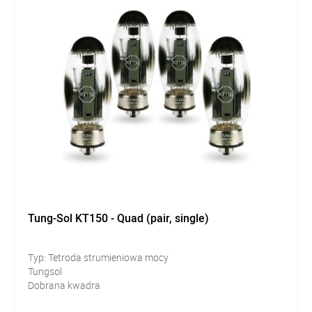
Tung-Sol KT150 - Quad (pair, single)
Typ: Tetroda strumieniowa mocy
Tungsol
Dobrana kwadra