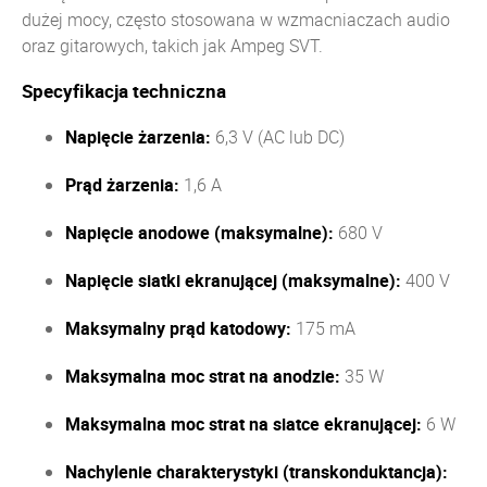
dużej mocy, często stosowana w wzmacniaczach audio
oraz gitarowych, takich jak Ampeg SVT.
Specyfikacja techniczna
Napięcie żarzenia:
6,3 V (AC lub DC)
Prąd żarzenia:
1,6 A
Napięcie anodowe (maksymalne):
680 V
Napięcie siatki ekranującej (maksymalne):
400 V
Maksymalny prąd katodowy:
175 mA
Maksymalna moc strat na anodzie:
35 W
Maksymalna moc strat na siatce ekranującej:
6 W
Nachylenie charakterystyki (transkonduktancja):