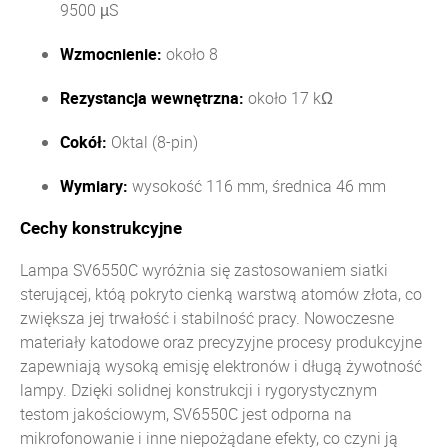
9500 µS
Wzmocnienie:
około 8
Rezystancja wewnętrzna:
około 17 kΩ
Cokół:
Oktal (8-pin)
Wymiary:
wysokość 116 mm, średnica 46 mm
Cechy konstrukcyjne
Lampa SV6550C wyróżnia się zastosowaniem siatki
sterującej, któą pokryto cienką warstwą atomów złota, co
zwiększa jej trwałość i stabilność pracy. Nowoczesne
materiały katodowe oraz precyzyjne procesy produkcyjne
zapewniają wysoką emisję elektronów i długą żywotność
lampy. Dzięki solidnej konstrukcji i rygorystycznym
testom jakościowym, SV6550C jest odporna na
mikrofonowanie i inne niepożądane efekty, co czyni ją