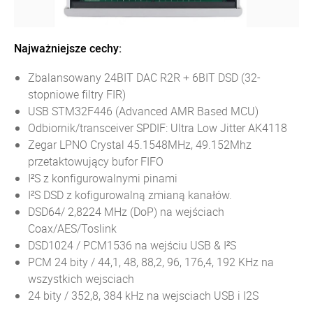
Najważniejsze cechy:
Zbalansowany 24BIT DAC R2R + 6BIT DSD (32-
stopniowe filtry FIR)
USB STM32F446 (Advanced AMR Based MCU)
Odbiornik/transceiver SPDIF: Ultra Low Jitter AK4118
Zegar LPNO Crystal 45.1548MHz, 49.152Mhz
przetaktowujący bufor FIFO
I²S z konfigurowalnymi pinami
I²S DSD z kofigurowalną zmianą kanałów.
DSD64/ 2,8224 MHz (DoP) na wejściach
Coax/AES/Toslink
DSD1024 / PCM1536 na wejściu USB & I²S
PCM 24 bity / 44,1, 48, 88,2, 96, 176,4, 192 KHz na
wszystkich wejsciach
24 bity / 352,8, 384 kHz na wejsciach USB i I2S