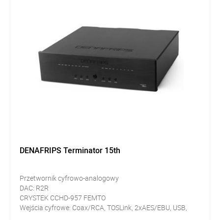
DENAFRIPS Terminator 15th
Przetwornik cyfrowo-analogowy
DAC: R2R
CRYSTEK CCHD-957 FEMTO
Wejścia cyfrowe: Coax/RCA, TOSLink, 2xAES/EBU, USB,
I²S/HDMI, 2xI²S