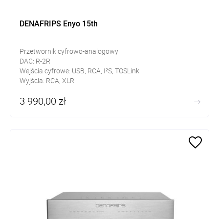
DENAFRIPS Enyo 15th
Przetwornik cyfrowo-analogowy
DAC: R-2R
Wejścia cyfrowe: USB, RCA, I²S, TOSLink
Wyjścia: RCA, XLR
DSD z rezystorami precyzyjnymi 0,01%
3 990,00 zł
FPGA
USB obsługujące DSD1024, PCM1536