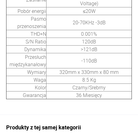
Voltage)
Pobór energii
≤20W
Pasmo
20-70KHz -3dB
przenoszenia
THD+N
0.001%
S/N Ratio
120dB
Dynamika
>121dB
Przesłuch
-110dB
międzykanałowy
Wymiary
320mm x 330mm x 80 mm
Waga
8.5 Kg
Kolor
Czarny/Srebrny
Gwarancja
36 Miesięcy
Produkty z tej samej kategorii