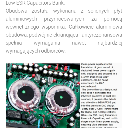
Low ESR Capacitors Bank.
Obudowa została wykonana z solidnych płyt
aluminiowych przymocowanych za pomocą
wewnętrznego wspornika. Całkowicie aluminiowa
obudowa, podwójnie ekranująca i antyrezonansowa
spełnia wymagania nawet najbardziej
wymagających odbiorców.