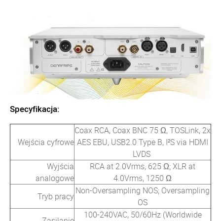
Specyfikacja:
Coax RCA, Coax BNC 75 Ω, TOSLink, 2x
Wejścia cyfrowe
AES EBU, USB2.0 Type B, I²S via HDMI
LVDS
Wyjścia
RCA at 2.0Vrms, 625 Ω; XLR at
analogowe
4.0Vrms, 1250 Ω
Non-Oversampling NOS; Oversampling
Tryb pracy
OS
100-240VAC, 50/60Hz (Worldwide
Zasilanie