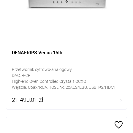
DENAFRIPS Venus 15th
Przetwornik cyfrowo-analogowy
DAC: R-2R
High-end Oven Controlled Crystals OCXO
Wejścia: Coax/RCA, TOSLink, 2xAES/EBU, USB, I²S/HDMI,
I²S LVDS, I²S LVCMOS
21 490,01 zł
Wyjścia: XLR, RCA