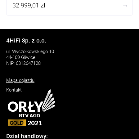
32 999,01 zł
Wyjścia analogowe: XLR, RCA
FPGA
4HiFi Sp. z o.o.
ul. Wyczółkowskiego 10
44-109 Gliwice
NIP: 6312647128
Mapa dojazdu
Kontakt
Dział handlowy: