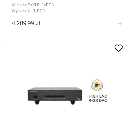
Wejścia: 2xXLR, 1xRCA
Wyjścia: XLR, RCA
4 289,99 zł