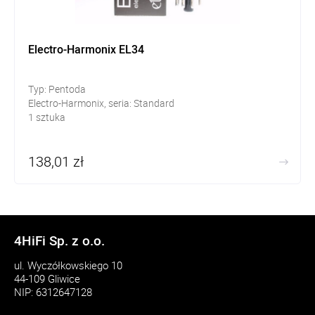
Electro-Harmonix EL34
Typ: Pentoda
Electro-Harmonix, seria: Standard
1 sztuka
138,01 zł
4HiFi Sp. z o.o.
ul. Wyczółkowskiego 10
44-109 Gliwice
NIP: 6312647128