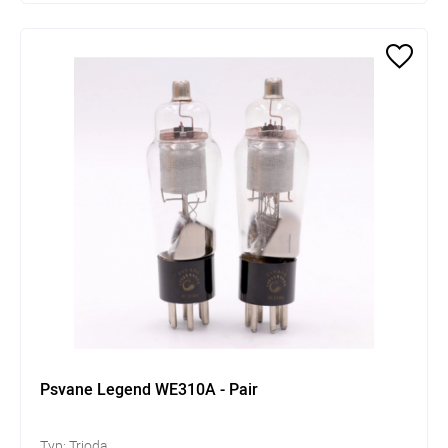
Psvane Legend WE310A - Pair
Typ: Trioda