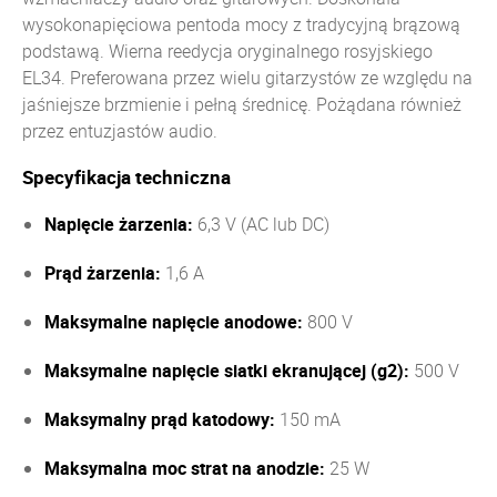
wysokonapięciowa pentoda mocy z tradycyjną brązową
podstawą. Wierna reedycja oryginalnego rosyjskiego
EL34. Preferowana przez wielu gitarzystów ze względu na
jaśniejsze brzmienie i pełną średnicę. Pożądana również
przez entuzjastów audio.
Specyfikacja techniczna
Napięcie żarzenia:
6,3 V (AC lub DC)
Prąd żarzenia:
1,6 A
Maksymalne napięcie anodowe:
800 V
Maksymalne napięcie siatki ekranującej (g2):
500 V
Maksymalny prąd katodowy:
150 mA
Maksymalna moc strat na anodzie:
25 W