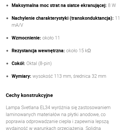
Maksymalna moc strat na siatce ekranującej:
8 W
Nachylenie charakterystyki (transkonduktancja):
11
mA/V
Wzmocnienie:
około 11
Rezystancja wewnętrzna:
około 15 kΩ
Cokół:
Oktal (8-pin)
Wymiary:
wysokość 113 mm, średnica 32 mm
Cechy konstrukcyjne
Lampa Svetlana EL34 wyróżnia się zastosowaniem
laminowanych materiałów na płytki anodowe, co
poprawia odprowadzanie ciepła i zapewnia lepszą
wydajność w warunkach przeciążenia. Solidna