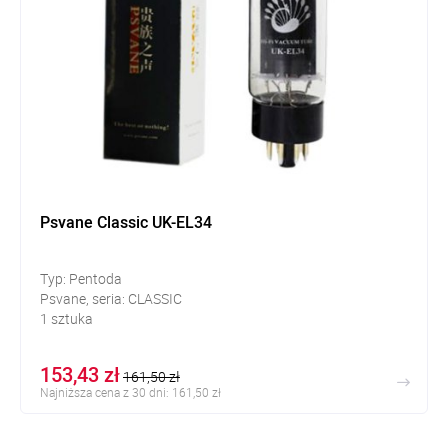
Psvane Classic UK-EL34
Typ: Pentoda
Psvane, seria: CLASSIC
1 sztuka
153,43 zł
161,50 zł
Najniższa cena z 30 dni: 161,50 zł