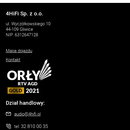
4HiFi Sp. z o.o.
ul. Wyczółkowskiego 10
44-109 Gliwice
NIP: 6312647128
Mapa dojazdu
Kontakt
Dział handlowy:
audio@4hifi.pl
32 810 00 35
tel: