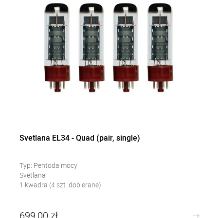
Svetlana EL34 - Quad (pair, single)
Typ: Pentoda mocy
Svetlana
1 kwadra (4 szt. dobierane)
699,00 zł