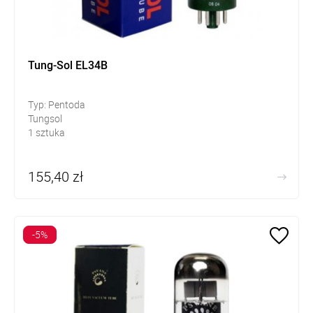
Tung-Sol EL34B
Typ: Pentoda
Tungsol
1 sztuka
155,40 zł
-5%