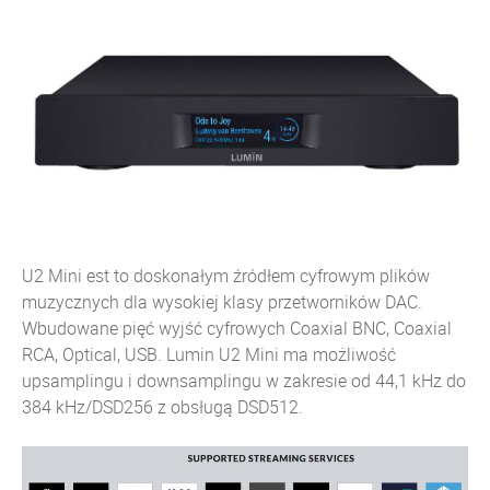
U2 Mini est to doskonałym źródłem cyfrowym plików
muzycznych dla wysokiej klasy przetworników DAC.
Wbudowane pięć wyjść cyfrowych Coaxial BNC, Coaxial
RCA, Optical, USB. Lumin U2 Mini ma możliwość
upsamplingu i downsamplingu w zakresie od 44,1 kHz do
384 kHz/DSD256 z obsługą DSD512.