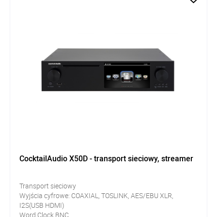
CocktailAudio X50D - transport sieciowy, streamer
Transport sieciowy
Wyjścia cyfrowe: COAXIAL, TOSLINK, AES/EBU XLR,
I2S(USB HDMI)
Word Clock BNC