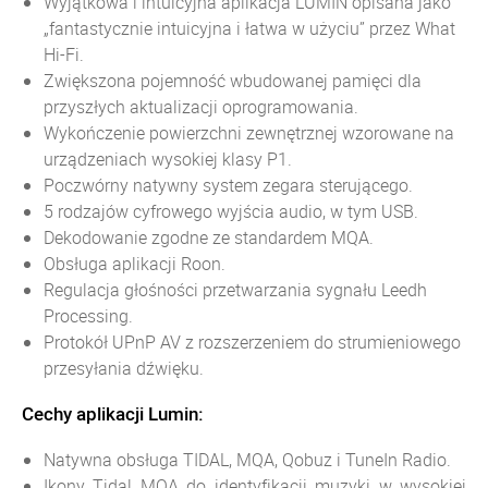
Wyjątkowa i intuicyjna aplikacja LUMIN opisana jako
„fantastycznie intuicyjna i łatwa w użyciu” przez What
Hi-Fi.
Zwiększona pojemność wbudowanej pamięci dla
przyszłych aktualizacji oprogramowania.
Wykończenie powierzchni zewnętrznej wzorowane na
urządzeniach wysokiej klasy P1.
Poczwórny natywny system zegara sterującego.
5 rodzajów cyfrowego wyjścia audio, w tym USB.
Dekodowanie zgodne ze standardem MQA.
Obsługa aplikacji Roon.
Regulacja głośności przetwarzania sygnału Leedh
Processing.
Protokół UPnP AV z rozszerzeniem do strumieniowego
przesyłania dźwięku.
Cechy aplikacji Lumin:
Natywna obsługa TIDAL, MQA, Qobuz i TuneIn Radio.
Ikony Tidal MQA do identyfikacji muzyki w wysokiej