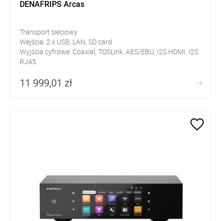
DENAFRIPS Arcas
Transport sieciowy
Wejścia:
2 x USB, LAN, SD card
Wyjścia cyfrowe:
Coaxial, TOSLink, AES/EBU, I2S HDMI, I2S
RJ45
Wejścia zegarowe BNC
11 999,01 zł