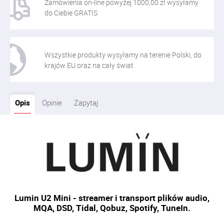
Zamówienia on-line powyżej 1000,00 zł wysyłamy
do Ciebie GRATIS
Wszystkie produkty wysyłamy na terenie Polski, do
krajów EU oraz na cały świat
Opis
Opinie
Zapytaj
Lumin U2 Mini - streamer i transport plików audio,
MQA, DSD, Tidal, Qobuz, Spotify, TuneIn.