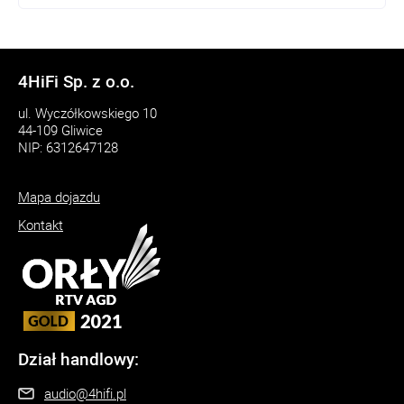
4HiFi Sp. z o.o.
ul. Wyczółkowskiego 10
44-109 Gliwice
NIP: 6312647128
Mapa dojazdu
Kontakt
Dział handlowy:
audio@4hifi.pl