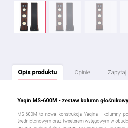
Opis
produktu
Opinie
Zapytaj
Yaqin MS-600M - zestaw kolumn głośnikow
MS-600M to nowa konstrukcja Yaqina - kolumny pod
średniotonowym oraz tweeterem wstęgowym w obudowie
osiąga niebagatelne pasmo przenoszenia zaczynaj