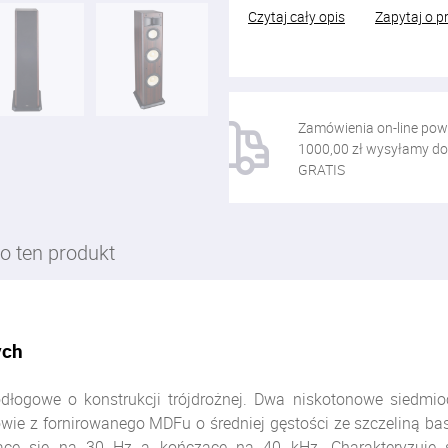
Czytaj cały opis
Zapytaj o p
Zamówienia on-line pow
1000,00 zł wysyłamy do
GRATIS
o ten produkt
ych
łogowe o konstrukcji trójdrożnej. Dwa niskotonowe
siedmi
 z fornirowanego MDFu o średniej gęstości ze szczeliną bass
ące się na 30 Hz a kończące na 40 kHz. Charakteryzuje 