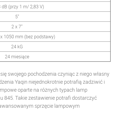
 dB (przy 1 m/ 2,83 V)
5"
2 x 7"
 x 1050 mm (bez podstawy)
24 kG
24 miesiące
zi się swojego pochodzenia czyniąc z niego własny
enia Yaqin niejednokrotnie potrafią zadziwić i
lampowe oparte na różnych typach lamp
 845. Takie zestawienie potrafi dostarczyć
 zaawansowanym sprzęcie lampowym