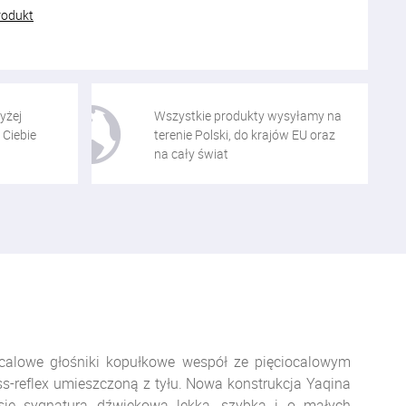
rodukt
yżej
Wszystkie produkty wysyłamy na
 Ciebie
terenie Polski, do krajów EU oraz
na cały świat
ocalowe
głośniki kopułkowe wespół ze
pięciocalowym
-reflex umieszczoną z tyłu. Nowa konstrukcja Yaqina
się sygnaturą dźwiękową lekką, szybką i o małych