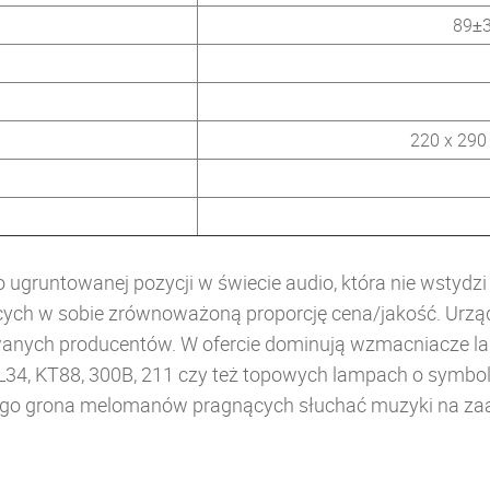
89±3
220 x 290
 o ugruntowanej pozycji w świecie audio, która nie wstyd
cych w sobie zrównoważoną proporcję cena/jakość. Urządz
mowanych producentów. W ofercie dominują wzmacniacze 
34, KT88, 300B, 211 czy też topowych lampach o symbolu
rszego grona melomanów pragnących słuchać muzyki na