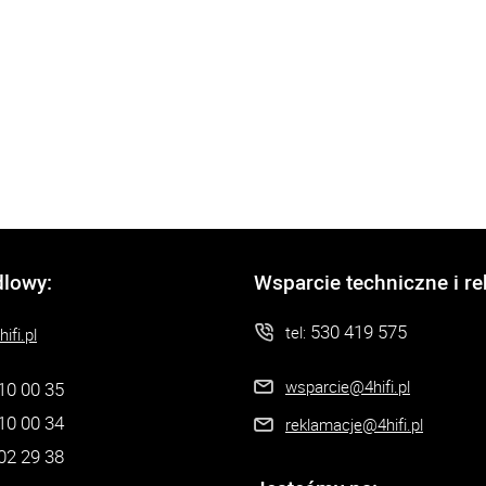
dlowy:
Wsparcie techniczne i r
530 419 575
tel:
ifi.pl
wsparcie@4hifi.pl
10 00 35
10 00 34
reklamacje@4hifi.pl
02 29 38