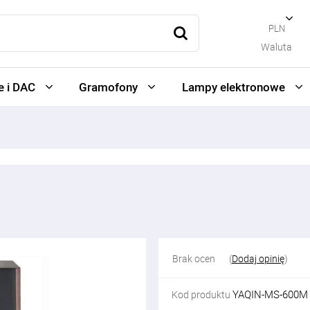
PLN
Waluta
 i DAC
Gramofony
Lampy elektronowe
Brak ocen
(
Dodaj opinię
)
YAQIN-MS-600M
Kod produktu