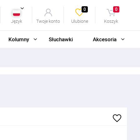
0
0
Język
Twoje konto
Ulubione
Koszyk
Kolumny
Słuchawki
Akcesoria