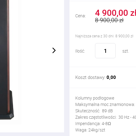
4 900,00 z
Cena:
8 900,00 zł
Najniższa cena z 30 dni: 8 900,00 zł
Ilość:
szt.
Koszt dostawy:
0,00
Kolumny podłogowe
Maksymalna moc znamionowa:
Skuteczność: 89 dB
Zakres częstotliwości: 30 Hz - 4
Impendancja: 4-8Ω
Waga: 24kg/szt