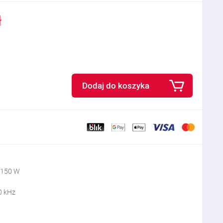
ł
Dodaj do koszyka
 150 W
0 kHz