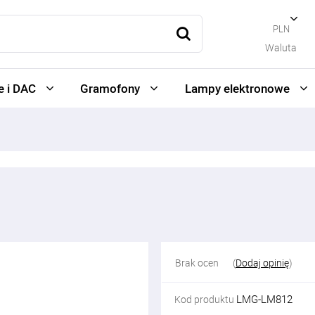
PLN
Waluta
 i DAC
Gramofony
Lampy elektronowe
Brak ocen
(
Dodaj opinię
)
LMG-LM812
Kod produktu