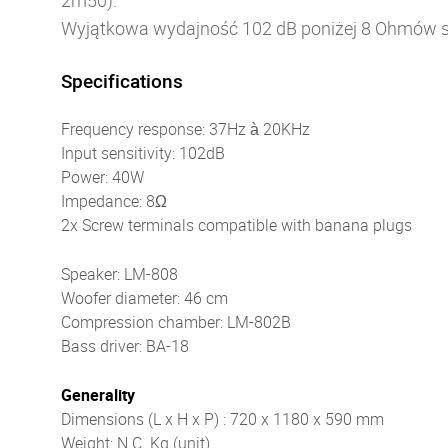
2m50).
Wyjątkowa wydajność 102 dB poniżej 8 Ohmów sp
Specifications
Frequency response: 37Hz à 20KHz
Input sensitivity: 102dB
Power: 40W
Impedance: 8Ω
2x Screw terminals compatible with banana plugs
Speaker: LM-808
Woofer diameter: 46 cm
Compression chamber: LM-802B
Bass driver: BA-18
Generality
Dimensions (L x H x P) : 720 x 1180 x 590 mm
Weight: N.C. Kg (unit)