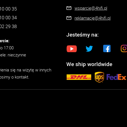
wsparcie@4hifi.pl
10 00 35
10 00 34
reklamacje@4hifi.pl
02 29 38
Jesteśmy na:
rcia:
do 17:00
iele: nieczynne
We ship worldwide
enia się na wizytę w innych
osimy o kontakt.