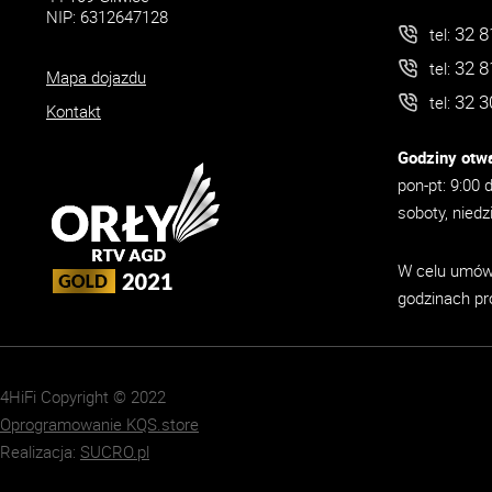
NIP: 6312647128
32 8
tel:
32 8
tel:
Mapa dojazdu
32 3
tel:
Kontakt
Godziny otwa
pon-pt: 9:00 
soboty, niedz
W celu umówi
godzinach pr
4HiFi Copyright © 2022
Oprogramowanie KQS.store
Realizacja:
SUCRO.pl