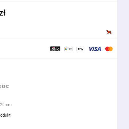
zł
0 kHz
)720mm
rodukt