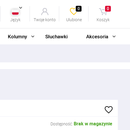
0
0
Język
Twoje konto
Ulubione
Koszyk
Kolumny
Słuchawki
Akcesoria
Brak w magazynie
Dostępność: