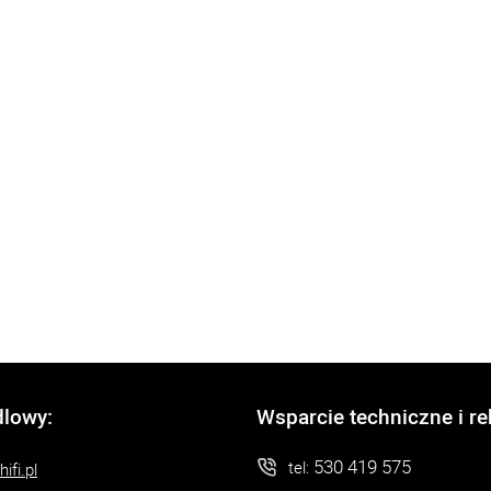
dlowy:
Wsparcie techniczne i r
530 419 575
tel:
ifi.pl