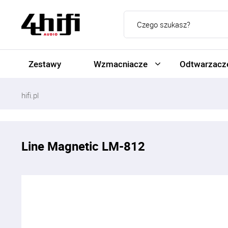
Zestawy
Wzmacniacze
Odtwarzacze
hifi.pl
Line Magnetic LM-812