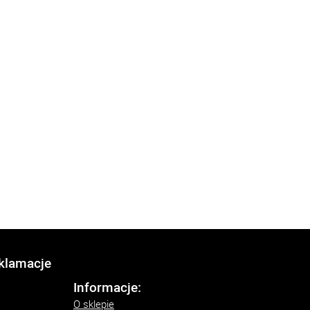
eklamacje
Informacje:
O sklepie