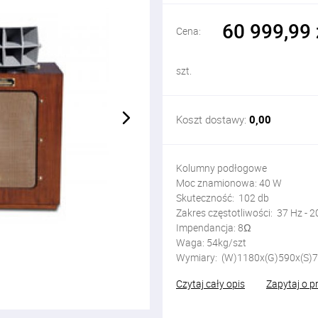
60 999,99 
Cena:
szt.
Koszt dostawy:
0,00
Kolumny podłogowe
Moc znamionowa: 40 W
Skuteczność: 102 db
Zakres częstotliwości: 37 Hz - 2
Impendancja: 8Ω
Waga: 54kg/szt
Wymiary: (W)1180x(G)590x(S
Czytaj cały opis
Zapytaj o p