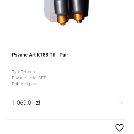
Psvane Art KT88-TII - Pair
Typ: Tetroda
Psvane, seria: ART
Dobrana para
1 069,01 zł