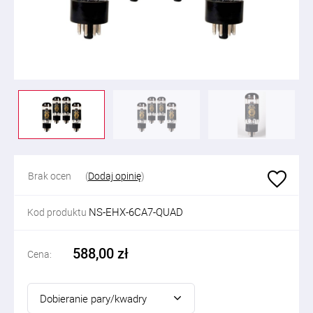
Brak ocen
(
Dodaj opinię
)
NS-EHX-6CA7-QUAD
Kod produktu
588,00 zł
Cena:
Dobieranie pary/kwadry