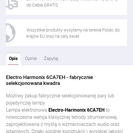
do Ciebie GRATIS
Wszystkie produkty wysyłamy na terenie Polski, do
krajów EU oraz na cały świat
Opis
Opinie
Zapytaj
Electro Harmonix 6CA7EH - fabrycznie
selekcjonowana kwadra
Możliwy zakup fabrycznie selekcjonowanej pary lub
pojedynczej lampy.
Lampa elektronowa
Electro-Harmonix 6CA7EH
to
nowoczesna wersja klasycznej tetrody strumieniowej,
zaprojektowana z myślą o wzmacniaczach audio oraz
gitarowych.
Dzięki solidnej konstrukcji i wysokiej jakości