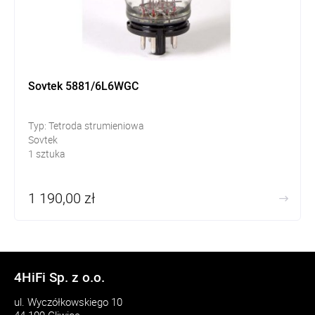
Sovtek 5881/6L6WGC
Typ: Tetroda strumieniowa
Sovtek
1 sztuka
1 190,00 zł
4HiFi Sp. z o.o.
ul. Wyczółkowskiego 10