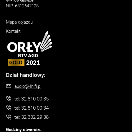
44-109 Gliwice
NIP: 6312647128
Mapa dojazdu
Kontakt
Dział handlowy:
audio@4hifi.pl
32 810 00 35
tel:
32 810 00 34
tel:
32 302 29 38
tel:
Godziny otwarcia: