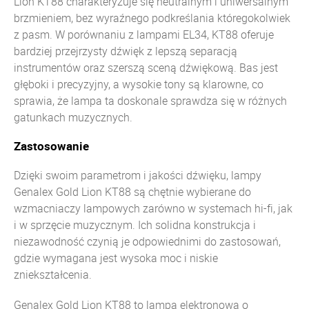
Lion KT88 charakteryzuje się neutralnym i uniwersalnym
brzmieniem, bez wyraźnego podkreślania któregokolwiek
z pasm. W porównaniu z lampami EL34, KT88 oferuje
bardziej przejrzysty dźwięk z lepszą separacją
instrumentów oraz szerszą sceną dźwiękową. Bas jest
głęboki i precyzyjny, a wysokie tony są klarowne, co
sprawia, że lampa ta doskonale sprawdza się w różnych
gatunkach muzycznych.
Zastosowanie
Dzięki swoim parametrom i jakości dźwięku, lampy
Genalex Gold Lion KT88 są chętnie wybierane do
wzmacniaczy lampowych zarówno w systemach hi-fi, jak
i w sprzęcie muzycznym. Ich solidna konstrukcja i
niezawodność czynią je odpowiednimi do zastosowań,
gdzie wymagana jest wysoka moc i niskie
zniekształcenia.
Genalex Gold Lion KT88 to lampa elektronowa o