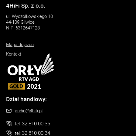
4HiFi Sp. z o.o.
ul. Wyczółkowskiego 10
44-109 Gliwice
NIP: 6312647128
Mapa dojazdu
Kontakt
Dział handlowy:
audio@4hifi.pl
32 810 00 35
tel:
32 810 00 34
tel: