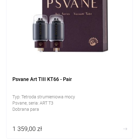
Psvane Art TIII KT66 - Pair
Typ: Tetroda strumieniowa mocy
Psvane, seria: ART T3
Dobrana para
1 359,00 zł