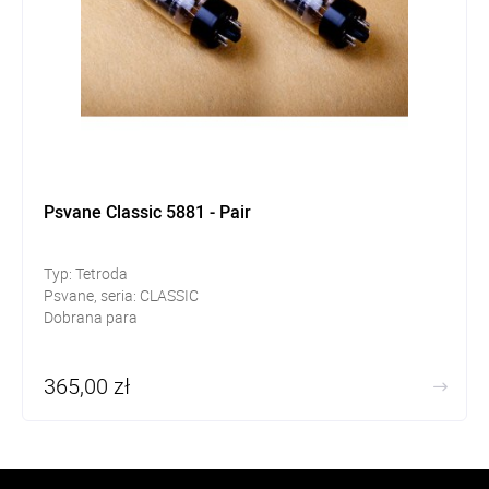
Psvane Classic 5881 - Pair
Typ: Tetroda
Psvane, seria: CLASSIC
Dobrana para
365,00 zł