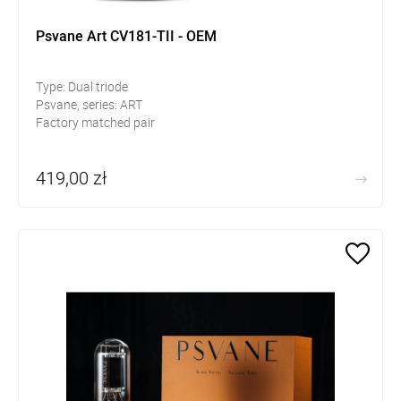
Psvane Art CV181-TII - OEM
Type: Dual triode
Psvane, series: ART
Factory matched pair
419,00 zł