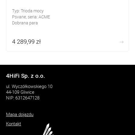
Typ: Trioda mocy
Psvane, seria: ACME
Dobrana para
4 289,99 zł
4HiFi Sp. z o.o.
ul. Wyczółkowskiego 10
44-109 Gliwice
NIP: 6312647128
Mapa dojazdu
Kontakt