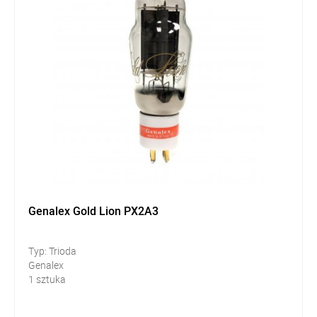
Genalex Gold Lion PX2A3
Typ: Trioda
Genalex
1 sztuka