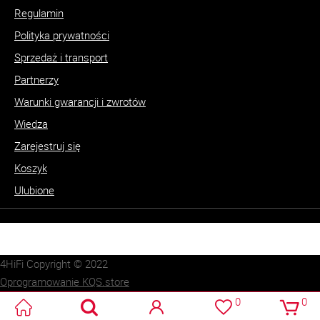
Regulamin
Polityka prywatności
Sprzedaż i transport
Partnerzy
Warunki gwarancji i zwrotów
Wiedza
Zarejestruj się
Koszyk
Ulubione
4HiFi Copyright © 2022
Oprogramowanie KQS.store
Realizacja:
SUCRO.pl
0
0