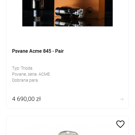
Psvane Acme 845 - Pair
Typ: Trioda
Psvane, seria: ACME
Dobrana para
4 690,00 zł