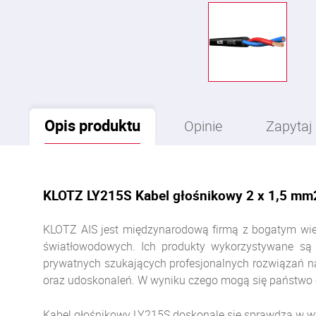
Opis
produktu
Opinie
Zapytaj
KLOTZ LY215S Kabel głośnikowy 2 x 1,5 mm
KLOTZ AIS jest międzynarodową firmą z bogatym wiel
światłowodowych. Ich produkty wykorzystywane są pr
prywatnych szukających profesjonalnych rozwiązań n
oraz udoskonaleń. W wyniku czego mogą się państwo c
Kabel głośnikowy LY215S doskonale się sprawdza w wy