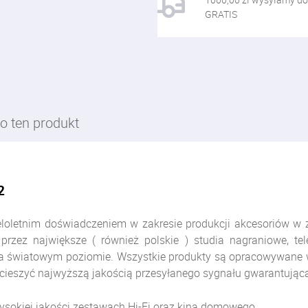
GRATIS
o ten produkt
2
oletnim doświadczeniem w zakresie produkcji akcesoriów w zak
zez największe ( również polskie ) studia nagraniowe, tele
a światowym poziomie. Wszystkie produkty są opracowywane 
ieszyć najwyższą jakością przesyłanego sygnału gwarantującą 
sokiej jakości zestawach Hi-Fi oraz kina domowego.