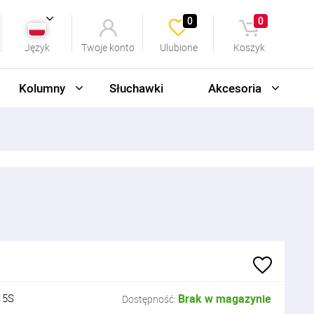
0
0
Język
Twoje konto
Ulubione
Koszyk
Kolumny
Słuchawki
Akcesoria
15S
Brak w magazynie
Dostępność: