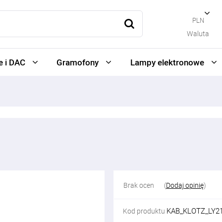
PLN
Waluta
 i DAC
Gramofony
Lampy elektronowe
Brak ocen
(
Dodaj opinię
)
KAB_KLOTZ_LY2
Kod produktu