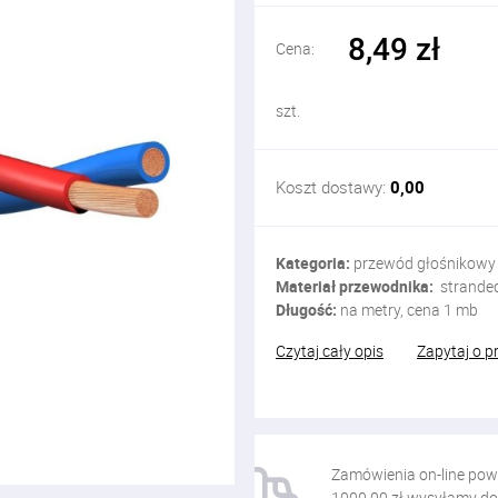
8,49 zł
Cena:
szt.
Koszt dostawy:
0,00
Kategoria:
przewód głośnikowy
Materiał przewodnika:
stranded
Długość:
na metry, cena 1 mb
Czytaj cały opis
Zapytaj o p
Zamówienia on-line pow
1000,00 zł wysyłamy do