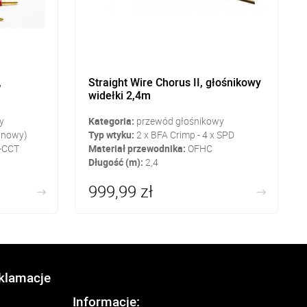
,
Straight Wire Chorus II, głośnikowy
widełki 2,4m
y
Kategoria:
przewód głośnikowy
anowy)
Typ wtyku:
2 x BFA Crimp - 4 x SPD
-CCT
Materiał przewodnika:
OFHC
Długość (m):
2,4
999,99 zł
eklamacje
Informacje: