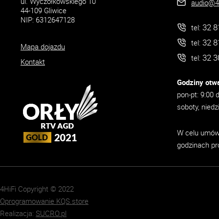
ul. Wyczółkowskiego 10
audio@4h
44-109 Gliwice
NIP: 6312647128
32 8
tel:
32 8
tel:
Mapa dojazdu
32 3
tel:
Kontakt
Godziny otwa
pon-pt: 9:00 
soboty, niedz
W celu umówi
godzinach pr
4HiFi Copyright © 2022
Oprogramowanie KQS.store
Realizacja:
SUCRO.pl