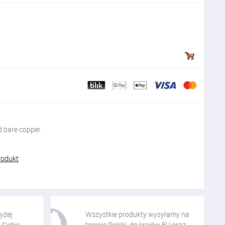
 bare copper
rodukt
yżej
Wszystkie produkty wysyłamy na
 Ciebie
terenie Polski, do krajów EU oraz