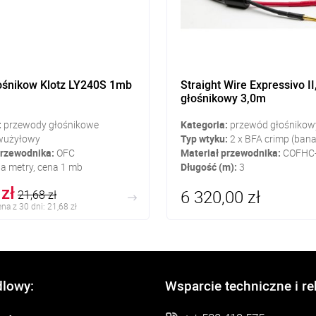
ośnikow Klotz LY240S 1mb
Straight Wire Expressivo II
głośnikowy 3,0m
:
przewody głośnikowe
Kategoria:
przewód głośnikow
użyłowy
Typ wtyku:
2 x BFA crimp (ban
przewodnika:
OFC
Materiał przewodnika:
COFHC
a metry, cena 1 mb
Długość (m):
3
zł
6 320,00 zł
21,68 zł
na z 30 dni: 21,68 zł
dlowy:
Wsparcie techniczne i r