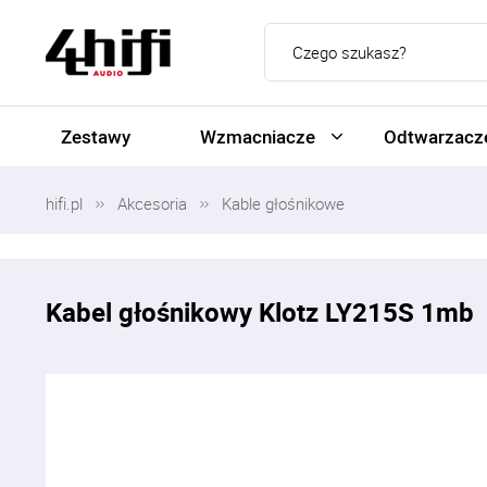
Zestawy
Wzmacniacze
Odtwarzacze
hifi.pl
Akcesoria
Kable głośnikowe
Kabel głośnikowy Klotz LY215S 1mb