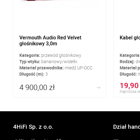
Vermouth Audio Red Velvet
Kabel gł
głośnikowy 3,0m
Kategoria:
przewód głośnikowy
Kategoria
Typ wtyku:
bananowy/widełki
Rodzaj:
dw
Materiał przewodnika:
miedź UP-OCC
Materiał 
Długość (m):
3
Długość:
n
19,90 
4 900,00 zł
Najniższa ce
4HiFi Sp. z o.o.
Dział han