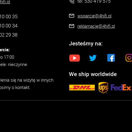
530 419 575
tel:
ifi.pl
wsparcie@4hifi.pl
10 00 35
10 00 34
reklamacje@4hifi.pl
02 29 38
Jesteśmy na:
rcia:
do 17:00
iele: nieczynne
We ship worldwide
enia się na wizytę w innych
osimy o kontakt.