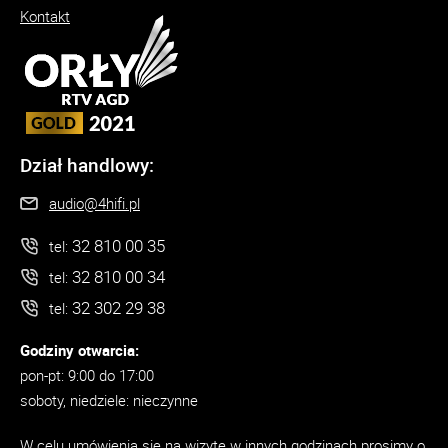
Kontakt
Dział handlowy:
audio@4hifi.pl
32 810 00 35
tel:
32 810 00 34
tel:
32 302 29 38
tel:
Godziny otwarcia:
pon-pt: 9:00 do 17:00
soboty, niedziele: nieczynne
W celu umówienia się na wizytę w innych godzinach prosimy o