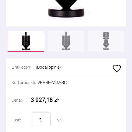
Brak ocen
(
Dodaj opinię
)
VER-IF-M02-BC
Kod produktu
3 927,18 zł
Cena:
Ilość:
szt.