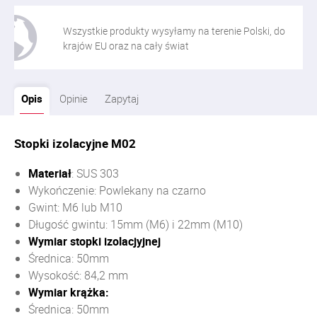
Wszystkie produkty wysyłamy na terenie Polski, do
krajów EU oraz na cały świat
Opis
Opinie
Zapytaj
Stopki izolacyjne M02
Materiał
: SUS 303
Wyko
ńczenie: Powlekany na czarno
Gwint
: M6 lub M10
Długość gwintu: 15mm (M6) i 22mm (M10)
Wymiar stopki izolacjyjnej
Średnica: 50mm
Wysokość: 84,2 mm
Wymiar krążka:
Średnica: 50mm