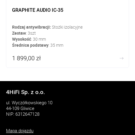
GRAPHITE AUDIO IC-35
Rodzaj antywibracji:
Stożki izolacyjne
Zestaw
: 3szt
Wysokość
: 30 mm
Średnica podstawy
: 35 mm
1 899,00 zł
4HiFi Sp. z o.o.
ul. Wyczółkowskiego 10
44-109 Gliwice
NIP: 6312647128
Mapa dojazdu