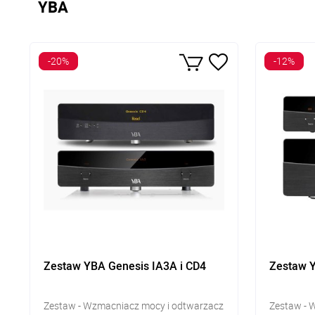
YBA
-20%
-12%
Zestaw YBA Genesis IA3A i CD4
Zestaw Y
Zestaw - Wzmacniacz mocy i odtwarzacz
Zestaw - 