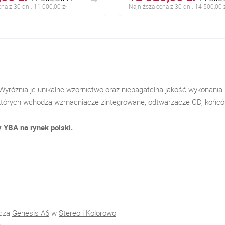
na z 30 dni: 11 000,00 zł
Najniższa cena z 30 dni: 14 500,00 
Wyjścia: S/PDIF coax, analog
zaciski głośnikowe
yróżnia je unikalne wzornictwo oraz niebagatelna jakość wykonania.
 których wchodzą wzmacniacze zintegrowane, odtwarzacze CD, koń
y YBA na rynek polski.
cza
Genesis A6
w
Stereo i Kolorowo