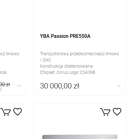
YBA Passion PRE550A
cz liniowy
Tranzystorowy przedwzmacniacz liniowy
/ DAC
Konstrukcja zbalansowana
cal,
Chipset: Cirrus Logic CS4398
oth
Wejścia cyfrowe: I2S (RJ45), AES/EBU
30 000,00 zł
00 zł
(XLR), S/PDIF (TosLink, coax RCA, BNC) i
zł
USB
 RCA
Wejścia analogowe: XLR, 2x RCA
Wyjścia: XLR, 2x RCA, coax RCA