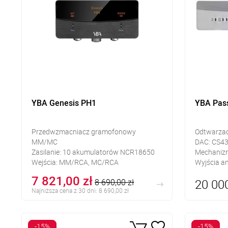
YBA Genesis PH1
YBA Pas
Przedwzmacniacz gramofonowy
Odtwarza
MM/MC
DAC: CS4
Zasilanie: 10 akumulatorów NCR18650
Mechanizm
Wejścia: MM/RCA, MC/RCA
Wyjścia a
Wyjścia: XLR, RCA
Wejście c
7 821,00 zł
20 000
8 690,00 zł
Najniższa cena z 30 dni: 8 690,00 zł
-15%
-15%