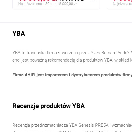
Najniższa cena z 30 dni: 18 000,00 zł
Najniższa ce
YBA
YBA to francuska firma stworzona przez Yves-Bernard André. W
end, jest poważną rekomendacją dla produktów YBA, w skład
Firma 4HiFi jest importerem i dystrybutorem produktów firm
Recenzje produktów YBA
Recenzja przedwzmacniacza
YBA Genesis PRE5A
i wzmacnia