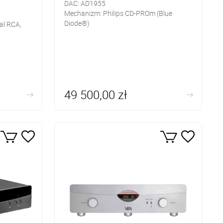
DAC: AD1955
Mechanizm: Philips CD-PROm (Blue
Diode®)
al RCA,
Wyjścia analogowe: XLR, RCA
Wyjście cyfrowe: Coax (RCA)
śnikowe
49 500,00 zł