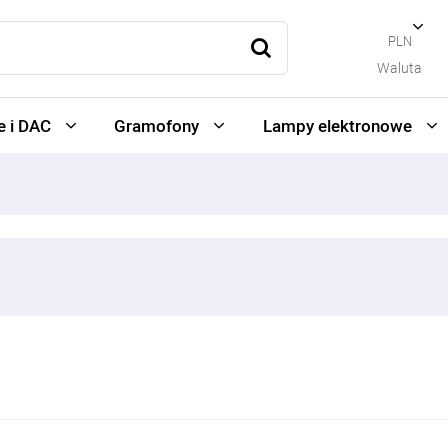
PLN
Waluta
 i DAC
Gramofony
Lampy elektronowe