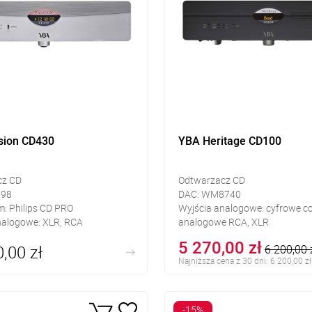
sion CD430
YBA Heritage CD100
cz CD
Odtwarzacz CD
398
DAC: WM8740
: Philips CD PRO
Wyjścia analogowe: cyfrowe c
nalogowe: XLR, RCA
analogowe RCA, XLR
yfrowe: USB
Wejścia cyfrowe: cyfrowe coa
5 270,00 zł
,00 zł
6 200,00 
Najniższa cena z 30 dni: 6 200,00 zł
-15%