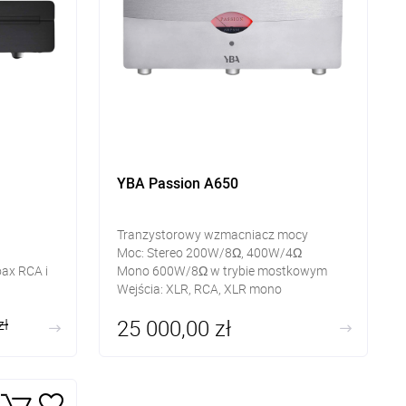
YBA Passion A650
Tranzystorowy wzmacniacz mocy
Moc: Stereo 200W/8Ω, 400W/4Ω
oax RCA i
Mono 600W/8Ω w trybie mostkowym
Wejścia: XLR, RCA, XLR mono
x RCA, USB
Wyjścia: zaciski głośnikowe
25 000,00 zł
zł