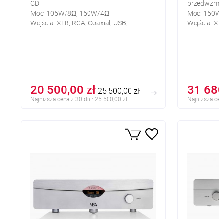
CD
przedwzm
Moc: 105W/8Ω, 150W/4Ω
Moc: 150
Wejścia: XLR, RCA, Coaxial, USB,
Wejścia: X
Bluetooth
Coaxial, B
Wyjście: zaciski głośnikowe
Wyjście: z
20 500,00 zł
31 68
25 500,00 zł
Najniższa cena z 30 dni: 25 500,00 zł
Najniższa ce