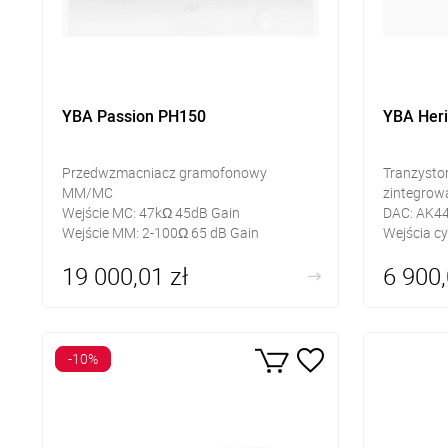
YBA Passion PH150
YBA Her
Przedwzmacniacz gramofonowy
Tranzyst
MM/MC
zintegrow
Wejście MC: 47kΩ 45dB Gain
DAC: AK4
Wejście MM: 2-100Ω 65 dB Gain
Wejścia cy
Charakterystyka RIAA
Bluetooth
19 000,01 zł
6 900,
Wyjście: RCA, XLR
Wejścia a
Wyjścia: z
-10%