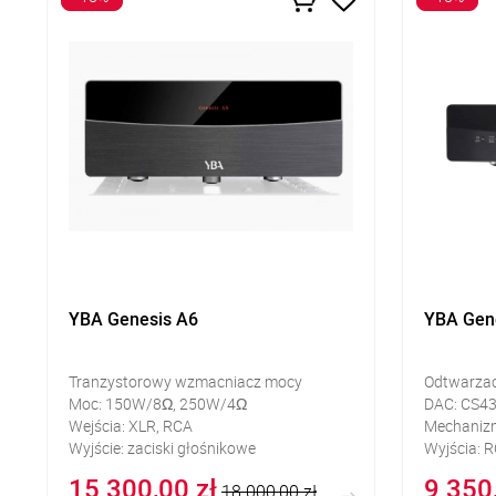
YBA Genesis A6
YBA Gen
Tranzystorowy wzmacniacz mocy
Odtwarza
Moc: 150W/8Ω, 250W/4Ω
DAC: CS4
Wejścia: XLR, RCA
Mechaniz
Wyjście: zaciski głośnikowe
Wyjścia: R
15 300,00 zł
9 350
18 000,00 zł