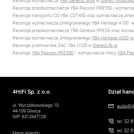
Recenzja wzmacniacza
YBA Genesis IA3A
w
Stereo i Kolorow
Recenzja przedwzmacniacza YBA Passion PRE550 i wzmacni
Recenzja transportu CD YBA CDT450 oraz wzmacniacza zin
Recenzja wzmacniacza zintegrowanego YBA Heritage A100 
Recenzja przedwzmacniacza YBA Genesis PRE5A oraz wzma
Recenzja wzmacniacza zintegrowanego
YBA Heritage A200
ws
Recenzja przetwornika DAC YBA D100 w
StereoLife.pl
Recenzja
YBA Passion PRE550
i wzmacniacza mocy
YBA Pas
4HiFi Sp. z o.o.
Dział han
ul. Wyczółkowskiego 10
audio@4h
44-109 Gliwice
NIP: 6312647128
32 8
tel:
32 8
tel:
Mapa dojazdu