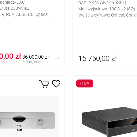
acniacz/DAC
AKM AK4495SEQ
DAC:
W/8Ω, 250W/4Ω
Moc wyjściowa: 100W x2 (8Ω)
LR, RCA, AES/EBU, Optical,
Wejścia cyfrowe: Optical, Coaxi
NC, USB, Bluetooth
USB, Bluetooth
aciski głośnikowe
Wejścia analogowe: 2x RCA,
gramofonowe RCA
Wyjścia: RCA, XLR, zaciski gło
0,00 zł
15 750,00 zł
36 000,00 zł
na z 30 dni: 36 000,00 zł
-15%