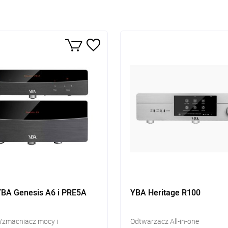
BA Genesis A6 i PRE5A
YBA Heritage R100
Wzmacniacz mocy i
Odtwarzacz All-in-one