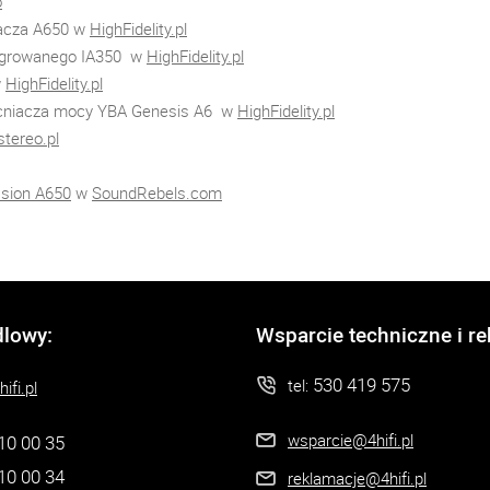
o
acza A650 w
HighFidelity.pl
tegrowanego IA350 w
HighFidelity.pl
w
HighFidelity.pl
cniacza mocy YBA Genesis A6 w
HighFidelity.pl
tereo.pl
sion A650
w
SoundRebels.com
dlowy:
Wsparcie techniczne i r
530 419 575
tel:
ifi.pl
wsparcie@4hifi.pl
10 00 35
10 00 34
reklamacje@4hifi.pl