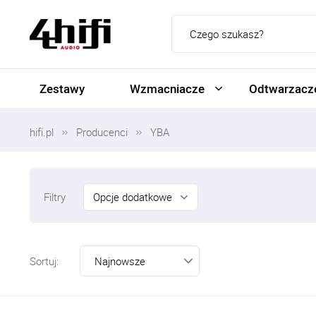
Zestawy
Wzmacniacze
Odtwarzacze
hifi.pl
Producenci
YBA
Opcje dodatkowe
Filtry
Sortuj: