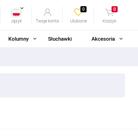
0
0
Język
Twoje konto
Ulubione
Koszyk
Kolumny
Słuchawki
Akcesoria