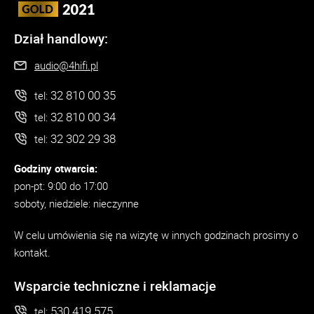
Dział handlowy:
audio@4hifi.pl
32 810 00 35
tel:
32 810 00 34
tel:
32 302 29 38
tel:
Godziny otwarcia:
pon-pt: 9:00 do 17:00
soboty, niedziele: nieczynne
W celu umówienia się na wizytę w innych godzinach prosimy o
kontakt.
Wsparcie techniczne i reklamacje
530 419 575
tel: