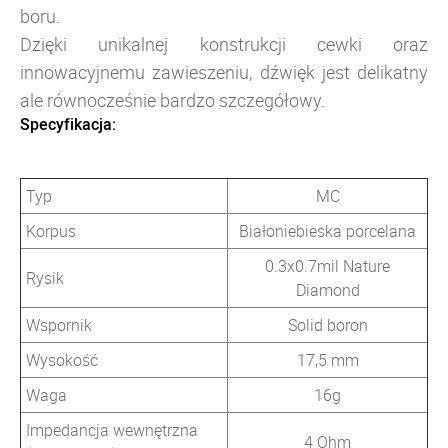
boru.
Dzięki unikalnej konstrukcji cewki oraz
innowacyjnemu zawieszeniu, dźwięk jest delikatny
ale równocześnie bardzo szczegółowy.
Specyfikacja:
Typ
MC
Korpus
Białoniebieska porcelana
0.3x0.7mil Nature
Rysik
Diamond
Wspornik
Solid boron
Wysokość
17,5 mm
Waga
16g
Impedancja wewnętrzna
4 Ohm