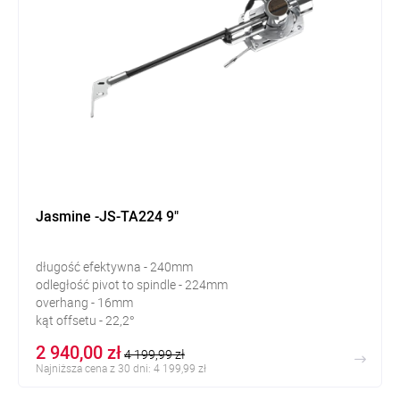
Jasmine -JS-TA224 9"
długość efektywna - 240mm
odległość pivot to spindle - 224mm
overhang - 16mm
kąt offsetu - 22,2°
2 940,00 zł
4 199,99 zł
Najniższa cena z 30 dni: 4 199,99 zł