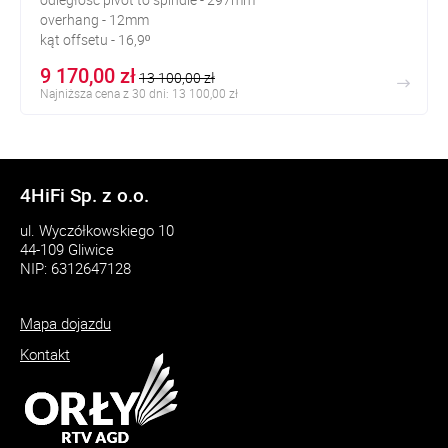
overhang - 12mm
kąt offsetu - 16,9º
9 170,00 zł
13 100,00 zł
Najniższa cena z 30 dni: 13 100,00 zł
4HiFi Sp. z o.o.
ul. Wyczółkowskiego 10
44-109 Gliwice
NIP: 6312647128
Mapa dojazdu
Kontakt