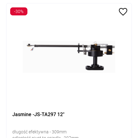
-30%
Jasmine -JS-TA297 12"
długość efektywna - 309mm
odległość pivot to spindle - 297mm