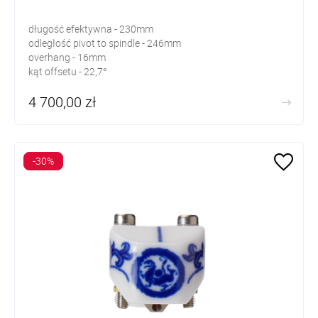
długość efektywna - 230mm
odległość pivot to spindle - 246mm
overhang - 16mm
kąt offsetu - 22,7°
masa ramienia - 585g
4 700,00 zł
-30%