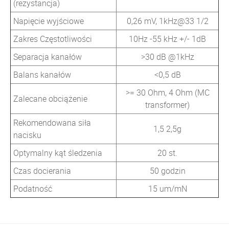
(rezystancja)
Napięcie wyjściowe
0,26 mV, 1kHz@33 1/2
Zakres Częstotliwości
10Hz -55 kHz +/- 1dB
Separacja kanałów
>30 dB @1kHz
Balans kanałów
<0,5 dB
>= 30 Ohm, 4 Ohm (MC
Zalecane obciążenie
transformer)
Rekomendowana siła
1,5 2,5g
nacisku
Optymalny kąt śledzenia
20 st.
Czas docierania
50 godzin
Podatność
15 um/mN