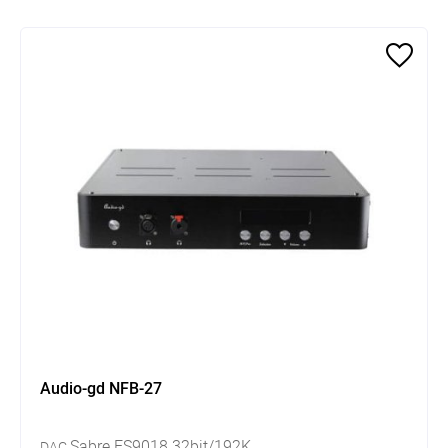
Audio-gd NFB-27
Sabre ES9018 32bit/192K
DAC