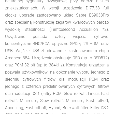
neutralnej sygnatury dźwiękowej przy bardzo niskich
zniekształceniach. W wersji urządzenia D-77.38 full
clocks upgrade zastosowano układ Sabre ES9038Pro
oraz specjalną konstrukcję zegarów kwarcowych bardzo
wysokiej stabilności (Femtosecond Accusilion *2).
Urządzenie posiada cztery wejścia cyfrowe:
koncentryczne BNC/RCA, optyczne SPDiF, I2S HDMI oraz
USB. Wejście USB zbudowano z zastosowaniem chipu
Amanero 384. Urządzenie obsługuje DSD (up to DSD512)
oraz PCM 32 bit (up to 384kHz). Konstrukcja urządzenia
pozwala użytkownikowi na dokonanie wyboru jednego z
siedmiu cyfrowych filtrów dla modulacji PCM oraz
jednego z czterech predefiniowanych cyfrowych filtrów
dla modulacji DSD. (Filtry PCM: Slow roll-off, Linear, Fast
roll-off, Minimum, Slow roll-off, Minimum, Fast roll-off,
Apodizing, Fast roll-off, Hybrid, Brickwall filter. Filtry DSD: