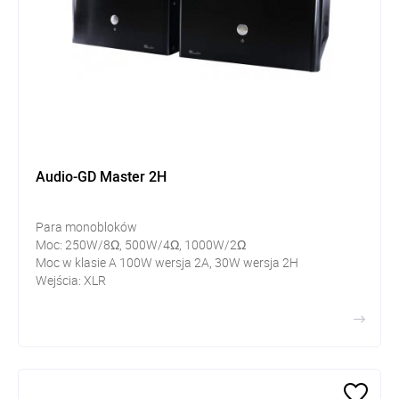
Audio-GD Master 2H
Para monobloków
Moc: 250W/8Ω, 500W/4Ω, 1000W/2Ω
Moc w klasie A 100W wersja 2A, 30W wersja 2H
Wejścia: XLR