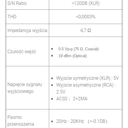
S/N Ratio
>120DB (XLR)
THD
<0,0003%
Impedancja wyjścia
4,7 Ω
0.5 Vp-p (75
Ω, Coaxial)
Czułość wejść
19 dBm (Optical)
Wyjscie symetryczne (XLR) : 5V
Napięcie sygnału
Wyjscie asymetryczne (RCA) :
wyjściowego
2.5V
ACSS： 2+2MA
Pasmo
20Hz - 20KHz （<-0.1DB）
przenoszenia