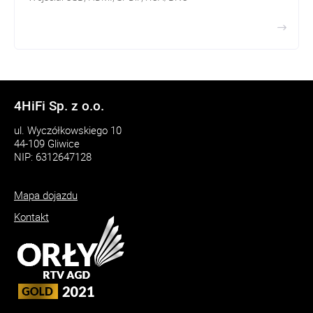
Wyjścia: zbalansowane XLR, RCA, ACSS
4HiFi Sp. z o.o.
ul. Wyczółkowskiego 10
44-109 Gliwice
NIP: 6312647128
Mapa dojazdu
Kontakt