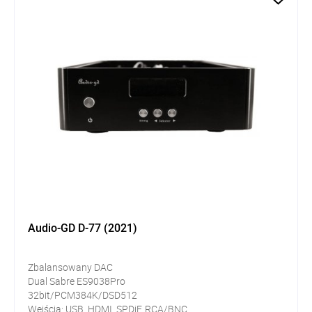
Audio-GD D-77 (2021)
Zbalansowany DAC
Dual Sabre ES9038Pro
32bit/PCM384K/DSD512
Wejścia: USB, HDMI, SPDiF, RCA/BNC