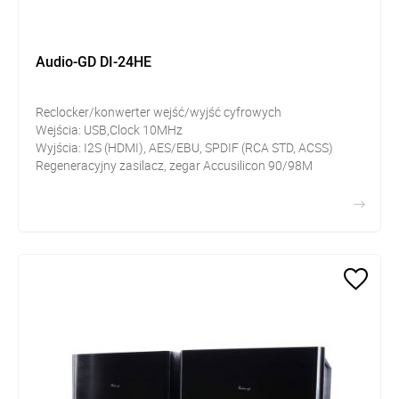
Audio-GD DI-24HE
Reclocker/konwerter wejść/wyjść cyfrowych
Wejścia: USB,Clock 10MHz
Wyjścia: I2S (HDMI), AES/EBU, SPDIF (RCA STD, ACSS)
Regeneracyjny zasilacz, zegar Accusilicon 90/98M