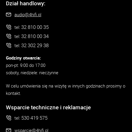
Dział handlowy:
audio@4hifi.pl
32 810 00 35
tel:
32 810 00 34
tel:
32 302 29 38
tel:
Godziny otwarcia:
pon-pt: 9:00 do 17:00
soboty, niedziele: nieczynne
W celu umówienia się na wizytę w innych godzinach prosimy o
kontakt.
Wsparcie techniczne i reklamacje
530 419 575
tel:
wsparcie@4hifi.pl