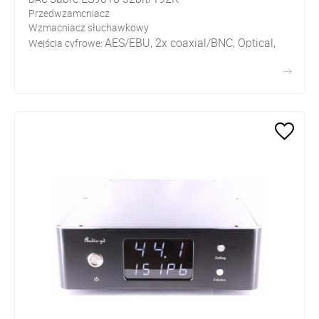
Przedwzamcniacz
Wzmacniacz słuchawkowy
AES/EBU, 2x coaxial/BNC, Optical,
Wejścia cyfrowe:
USB
Wejścia analogowe: XLR, RCA, RCA
Wyjścia analogowe: XLR, RCA, ACSS
Wyjścia słuchawkowe: 4pin XLR, 6,3mm Jack