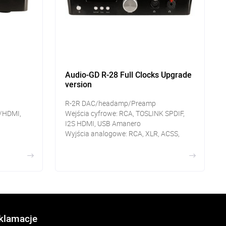
Audio-GD R-28 Full Clocks Upgrade
version
R-2R DAC/headamp/Preamp
S/HDMI,
Wejścia cyfrowe: RCA, TOSLINK SPDIF,
I2S HDMI, USB Amanero
Wyjścia analogowe: RCA, XLR, ACSS,
słuchawkowe
eklamacje