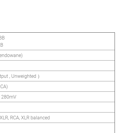
BB
EB
mendowane)
put , Unweighted ）
RCA)
：280mV
 XLR, RCA, XLR balanced