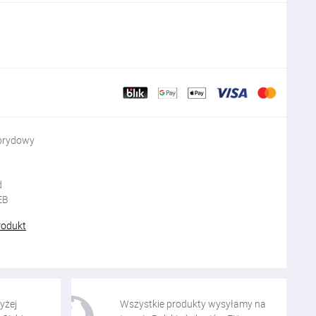
brydowy
d
EB
rodukt
yżej
Wszystkie produkty wysyłamy na