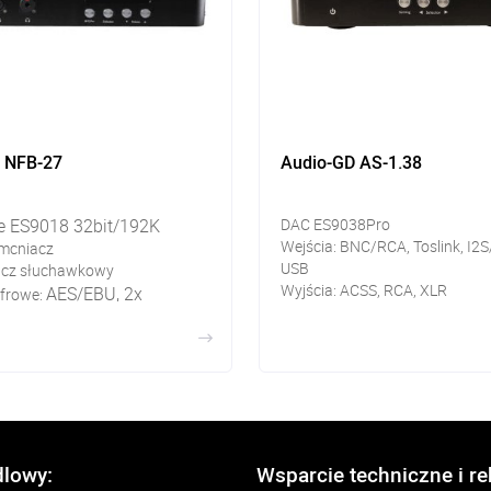
d NFB-27
Audio-GD AS-1.38
e ES9018 32bit/192K
DAC ES9038Pro
Wejścia: BNC/RCA, Toslink, I2
mcniacz
USB
cz słuchawkowy
Wyjścia: ACSS, RCA, XLR
AES/EBU, 2x
yfrowe:
BNC, Optical, USB
nalogowe: XLR, RCA, RCA
nalogowe: XLR, RCA, ACSS
łuchawkowe: 4pin XLR, 6,3mm
dlowy:
Wsparcie techniczne i r