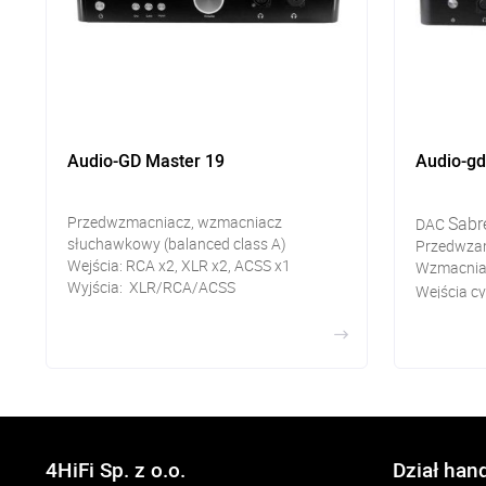
Audio-GD Master 19
Audio-g
Przedwzmacniacz, wzmacniacz
Sabr
DAC
słuchawkowy (balanced class A)
Przedwza
Wejścia: RCA x2, XLR x2, ACSS x1
Wzmacnia
Wyjścia: XLR/RCA/ACSS
Wejścia c
Słuchawkowe: Jack 6,3 mm, 4 pin
coaxial/
zbalansowane
Wejścia a
99 kroków regulacji głośności
Wyjścia a
Wyjścia s
Jack
4HiFi Sp. z o.o.
Dział han