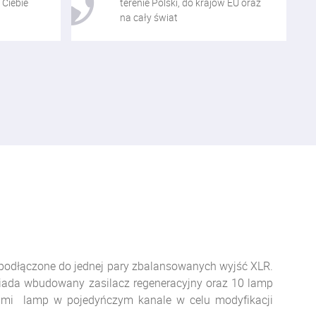
 Ciebie
terenie Polski, do krajów EU oraz
na cały świat
y podłączone do jednej pary zbalansowanych wyjść XLR.
iada wbudowany zasilacz regeneracyjny oraz 10 lamp
cami lamp w pojedyńczym kanale w celu modyfikacji