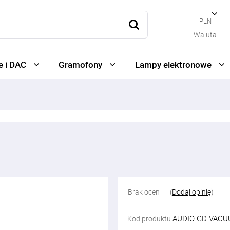
PLN
Waluta
 i DAC
Gramofony
Lampy elektronowe
Brak ocen
(
Dodaj opinię
)
AUDIO-GD-VACU
Kod produktu