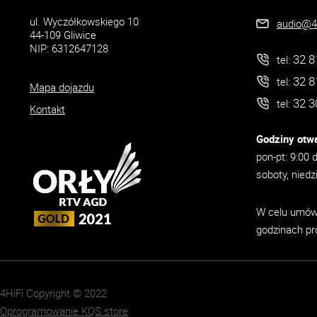
ul. Wyczółkowskiego 10
audio@4h
44-109 Gliwice
NIP: 6312647128
32 8
tel:
32 8
tel:
Mapa dojazdu
32 3
tel:
Kontakt
Godziny otwa
pon-pt: 9:00 
soboty, niedz
W celu umówi
godzinach pr
4HiFi Copyright © 2022
Oprogramowanie KQS.store