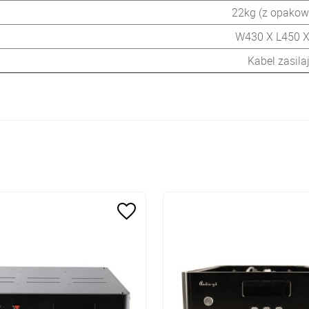
22kg (z opako
W430 X L450 
Kabel zasila