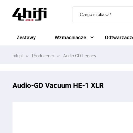
Zestawy
Wzmacniacze
Odtwarzacze
hifi.pl
Producenci
Audio-GD Legacy
Audio-GD Vacuum HE-1 XLR