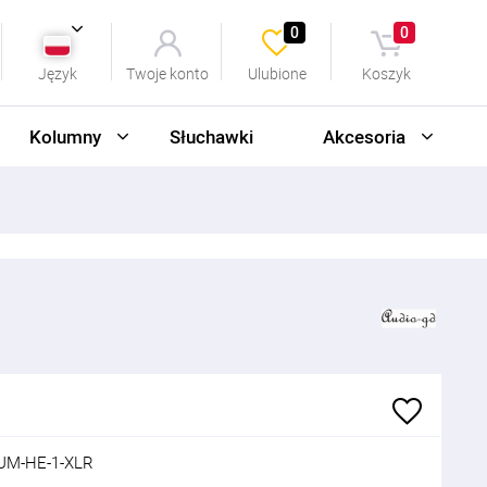
0
0
Język
Twoje konto
Ulubione
Koszyk
Kolumny
Słuchawki
Akcesoria
UM-HE-1-XLR