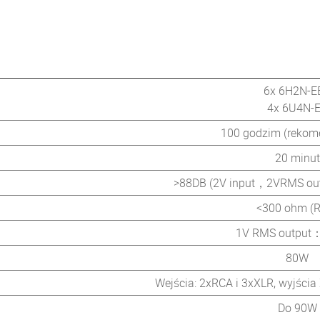
6x 6H2N-E
4x 6U4N-
100 godzim (reko
20 minut
>88DB (2V input，2VRMS out
<300 ohm (
1V RMS output
80W
Wejścia: 2xRCA i 3xXLR, wyjścia
Do 90W