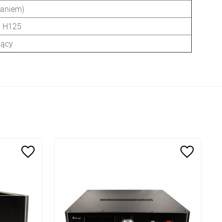
waniem)
X H125
jący