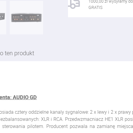
1000,00 zł wysyłamy do
GRATIS
o ten produkt
centa: AUDIO GD
siada cztery oddzielne kanaly sygnalowe: 2 x lewy i 2 x praw
iezbalansowanych: XLR i RCA. Przedwzmacniacz HE1 XLR pos
e sterowania pilotem. Producent pozwala na zamianę miejs