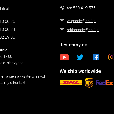
530 419 575
tel:
ifi.pl
wsparcie@4hifi.pl
10 00 35
10 00 34
reklamacje@4hifi.pl
02 29 38
Jesteśmy na:
rcia:
do 17:00
iele: nieczynne
We ship worldwide
enia się na wizytę w innych
osimy o kontakt.