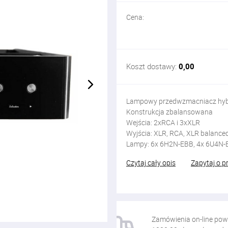
Cena:
Koszt dostawy:
0,00
Lampowy przedwzmacniacz hy
Konstrukcja zbalansowana
Wejścia: 2xRCA i 3xXLR
Wyjścia: XLR, RCA, XLR balance
Lampy: 6x 6H2N-EBB, 4x 6U4N-
Czytaj cały opis
Zapytaj o p
Zamówienia on-line pow